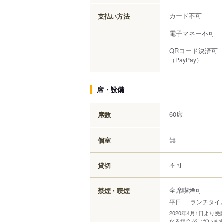
カード不可
支払い方法
電子マネー不可
QRコード決済可
（PayPay）
席・設備
60席
席数
無
個室
不可
貸切
全席喫煙可
禁煙・喫煙
平日･･･ランチタイ
2020年4月1日よ
なる場合がございま