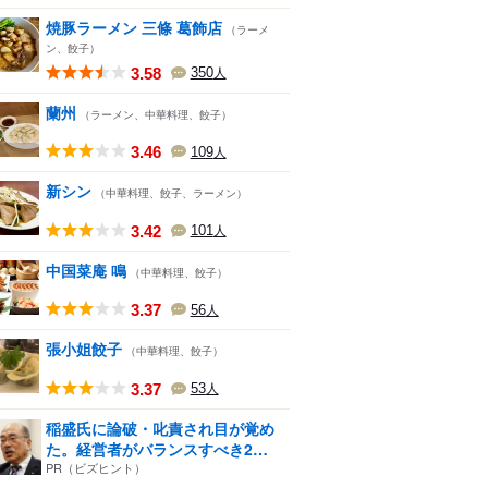
焼豚ラーメン 三條 葛飾店
（ラーメ
ン、餃子）
3.58
350
人
蘭州
（ラーメン、中華料理、餃子）
3.46
109
人
新シン
（中華料理、餃子、ラーメン）
3.42
101
人
中国菜庵 鳴
（中華料理、餃子）
3.37
56
人
張小姐餃子
（中華料理、餃子）
3.37
53
人
稲盛氏に論破・叱責され目が覚め
た。経営者がバランスすべき2
つ...
PR（ビズヒント）