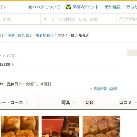
食べログについて
保有Vポイント
予約確認
行っ
餃子）
餃子
葛飾・柴又 餃子
亀有駅 餃子
ホワイト餃子 亀有店
トギョウザ）
12288
人
定休日
：
火曜日、水曜日
99
店舗情報（詳細）
ュー・コース
写真
口コミ
1410