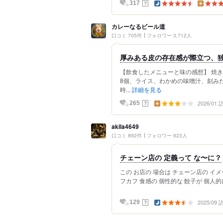
？
317
カレーなるビール道
口コミ 705件
フォロワー 3,712人
厚みある皮の存在感が際立つ、
【飲食したメニューと味の感想】 焼
8個、ライス、わかめの味噌汁、刻み
時...
詳細を見る
2026/01
？
265
akila4649
口コミ 892件
フォロワー 923人
チェーン店の 定義って な〜に？
この お店の 場合は チェーン店の イメ
フカフ 食感の 個性的な 餃子が 個人的に
2025/09
？
129