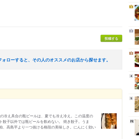
1
2
投稿する
3
フォローすると、その人のオススメのお店から探せます。
4
5
瓶ビール。この冷え具合の瓶ビールは、夏でも冷え冷え。この温度の
ト餃子以外では瓶ビールを飲めない。 焼き餃子。うま
柏、高島平より一つ抜ける格段の美味しさ。にんにく効い