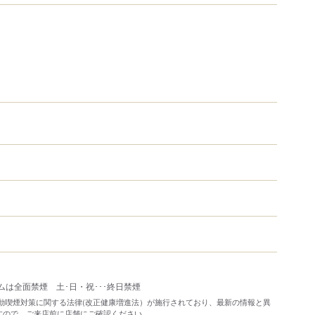
ムは全面禁煙 土･日・祝･･･終日禁煙
り受動喫煙対策に関する法律(改正健康増進法）が施行されており、最新の情報と異
すので、ご来店前に店舗にご確認ください。