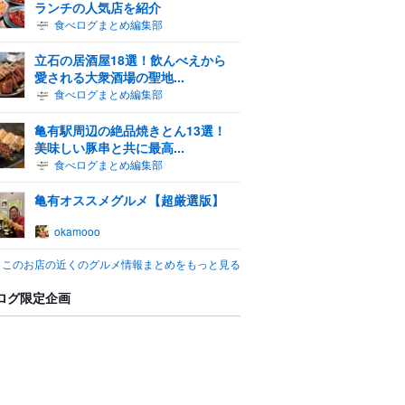
ランチの人気店を紹介
食べログまとめ編集部
立石の居酒屋18選！飲んべえから
愛される大衆酒場の聖地...
食べログまとめ編集部
亀有駅周辺の絶品焼きとん13選！
美味しい豚串と共に最高...
食べログまとめ編集部
亀有オススメグルメ【超厳選版】
okamooo
このお店の近くのグルメ情報まとめをもっと見る
ログ限定企画