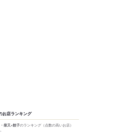
のお店ランキング
・柴又×餃子
のランキング
（点数の高いお店）
。