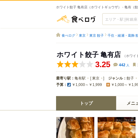
ホワイト餃子 亀有店（ホワイトギョウザ） - 亀有（
食べログ
食べログ
東京
東京 餃子
千住・綾瀬・葛飾 
ホワイト餃子 亀有店
（ホワイ
3.25
442
人
最寄り駅：
亀有駅
[
東京
]
ジャンル：
餃子
予算：
￥1,000～￥1,999
￥1,000～￥1,9
トップ
メニ