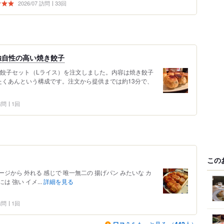
2026/07 訪問
33回
独自性の高い焼き餃子
き餃子セット（Lライス）を注文しました。内容は焼き餃子
たくあんという構成です。注文から提供までは約13分で、
 訪問
1回
この
ージから 外れる 感じで 唯一無二の 揚げパン みたいな カ
は 強い イメ...
詳細を見る
 訪問
1回
をもっと見る （
人）