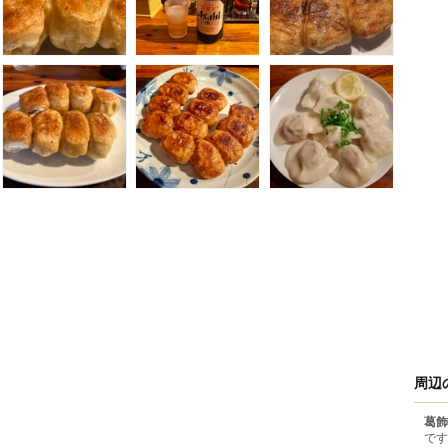
周辺
葛飾
です