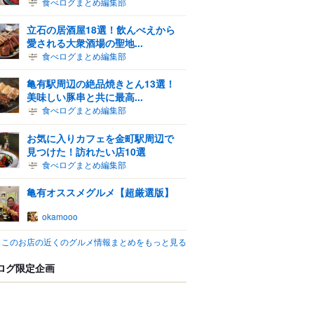
食べログまとめ編集部
立石の居酒屋18選！飲んべえから
愛される大衆酒場の聖地...
食べログまとめ編集部
亀有駅周辺の絶品焼きとん13選！
美味しい豚串と共に最高...
食べログまとめ編集部
お気に入りカフェを金町駅周辺で
見つけた！訪れたい店10選
食べログまとめ編集部
亀有オススメグルメ【超厳選版】
okamooo
このお店の近くのグルメ情報まとめをもっと見る
ログ限定企画