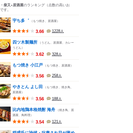
・柴又×居酒屋
のランキング
（点数の高いお
です。
宇ち多゛
（もつ焼き、居酒屋）
3.66
1228
人
四ツ木製麺所
（うどん、居酒屋、カレー
うどん）
3.62
328
人
もつ焼き 小江戸
（もつ焼き、居酒屋）
3.56
258
人
やきとん よし田
（もつ焼き、焼き鳥、
居酒屋）
3.56
188
人
比内地鶏本格焼酎 海舟
（焼き鳥、居
酒屋、鳥料理）
3.54
121
人
稲盛氏に論破・叱責され目が覚め