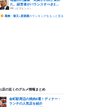
た。経営者がバランスすべき2
つ...
PR（ビズヒント）
葛飾・柴又×居酒屋
のランキングをもっと見る
お店の近くのグルメ情報まとめ
金町駅周辺の焼肉6選！ディナー・
ランチの人気店を紹介