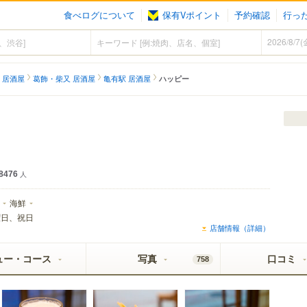
食べログについて
保有Vポイント
予約確認
行っ
 居酒屋
葛飾・柴又 居酒屋
亀有駅 居酒屋
ハッピー
8476
人
海鮮
曜日、祝日
店舗情報（詳細）
ュー・コース
写真
口コミ
758