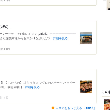
≧∇≦）
ーラ』でお願いします(⁎⁍̴̆Ɛ⁍̴̆⁎) ーーーーーーーーー
きな諸先輩達からお声がけを頂いた♡...
詳細を見る
 訪問
1回
し) 【注文したもの】 塩らっきょ マグロのステーキ ハッピー
。 以前金曜日...
詳細を見る
この
問
1回
口コミ
をもっと見る （
132
人）