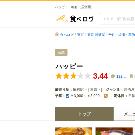
ハッピー - 亀有（居酒屋）
食べログ
食べログ
東京
東京 居酒屋
千住・綾瀬・葛飾
公式
ハッピー
3.44
132
人
最寄り駅：
亀有駅
[
東京
]
ジャンル：
居酒屋
予算：
定休日：
日
￥3,000～￥3,999
-
トップ
メニ