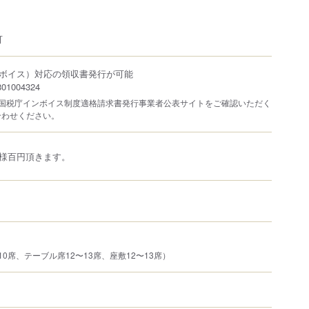
可
ボイス）対応の領収書発行が可能
1004324
は国税庁インボイス制度適格請求書発行事業者公表サイトをご確認いただく
合わせください。
様百円頂きます。
0席、テーブル席12〜13席、座敷12〜13席）