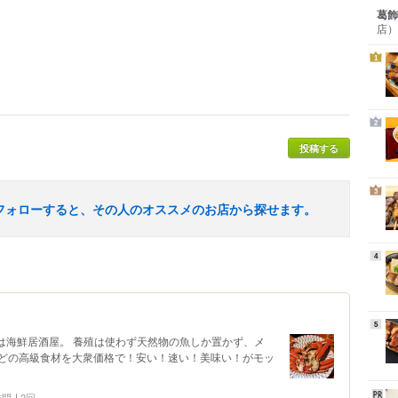
葛飾
店）
1
2
投稿する
3
フォローすると、その人のオススメのお店から探せます。
4
5
は海鮮居酒屋。 養殖は使わず天然物の魚しか置かず、メ
どの高級食材を大衆価格で！安い！速い！美味い！がモッ
 訪問
2回