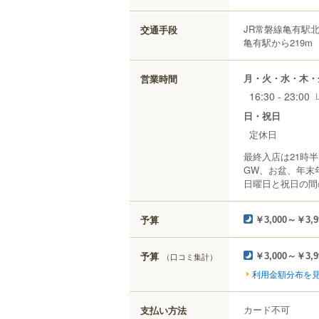
JR常磐線亀有駅
交通手段
亀有駅から219m
月・火・水・木・
営業時間
16:30 - 23:00
日・祝日
定休日
最終入店は21時
GW、お盆、年末
日曜日と祝日の間
予算
￥3,000～￥3,9
予算
（口コミ集計）
￥3,000～￥3,9
利用金額分布を
カード不可
支払い方法