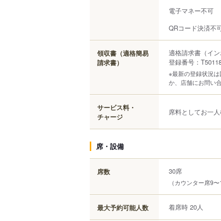
電子マネー不可
QRコード決済不
適格請求書（イン
領収書（適格簡易
登録番号：T501180
請求書）
※最新の登録状況
か、店舗にお問い
サービス料・
席料としてお一人
チャージ
席・設備
30席
席数
（カウンター席9〜1
着席時 20人
最大予約可能人数