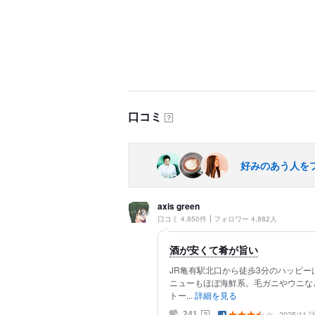
口コミ
？
好みのあう人を
axis green
口コミ 4,850件
フォロワー 4,882人
酒が安くて肴が旨い
JR亀有駅北口から徒歩3分のハッピー
ニューもほぼ海鮮系。毛ガニやウニな
トー...
詳細を見る
2025/11
？
241