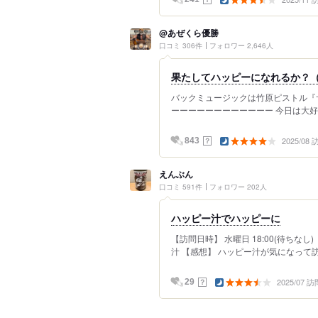
@あぜくら優勝
口コミ 306件
フォロワー 2,646人
果たしてハッピーになれるか？（
バックミュージックは竹原ピストル『サンサ
ーーーーーーーーーーーー 今日は大好
2025/08
？
843
えんぶん
口コミ 591件
フォロワー 202人
ハッピー汁でハッピーに
【訪問日時】 水曜日 18:00(待ちな
汁 【感想】 ハッピー汁が気になって訪問
2025/07 訪
？
29