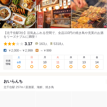
【北千住駅3分】活気あふれる空間で、全品110円の焼き鳥や充実のお酒
をリーズナブルに満喫！
3.17
163
5318
人
人
￥2,000～￥2,999
～￥999
土
日
月
火
水
木
金
空席
8
9
10
11
12
13
14
8
/
情報
おいらんち
北千住駅 257m / 居酒屋、海鮮、焼き鳥