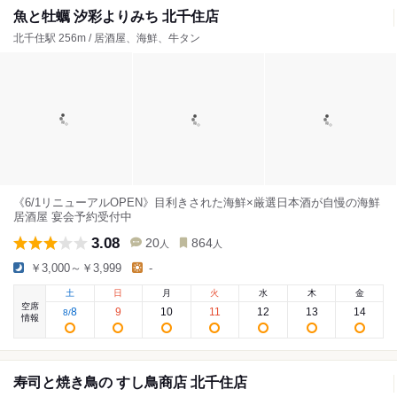
魚と牡蠣 汐彩よりみち 北千住店
北千住駅 256m / 居酒屋、海鮮、牛タン
《6/1リニューアルOPEN》目利きされた海鮮×厳選日本酒が自慢の海鮮
居酒屋 宴会予約受付中
3.08
20
864
人
人
￥3,000～￥3,999
-
土
日
月
火
水
木
金
空席
8
9
10
11
12
13
14
8
/
情報
寿司と焼き鳥の すし鳥商店 北千住店