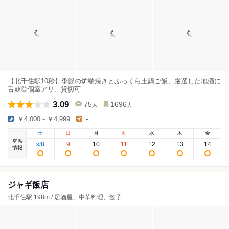
【北千住駅10秒】季節の炉端焼きとふっくら土鍋ご飯、厳選した地酒に
舌鼓◎個室アリ、貸切可
3.09
75
1696
人
人
￥4,000～￥4,999
-
土
日
月
火
水
木
金
空席
8
9
10
11
12
13
14
8
/
情報
ジャギ飯店
北千住駅 198m / 居酒屋、中華料理、餃子