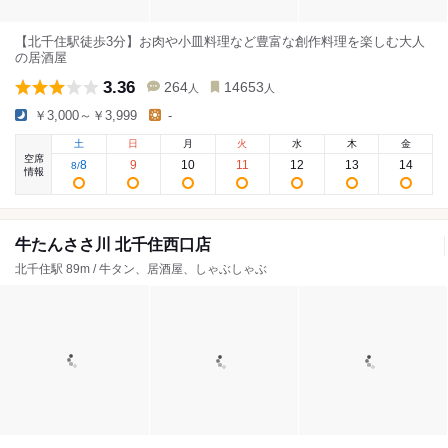
【北千住駅徒歩3分】お肉や小皿料理など豊富な創作料理を楽しむ大人
の居酒屋
3.36
264
14653
人
人
￥3,000～￥3,999
-
土
日
月
火
水
木
金
空席
8
9
10
11
12
13
14
8
/
情報
牛たんささ川 北千住西口店
北千住駅 89m / 牛タン、居酒屋、しゃぶしゃぶ