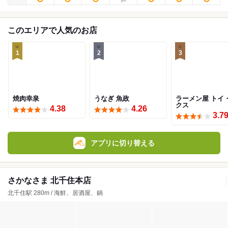
このエリアで人気のお店
1
2
3
焼肉幸泉
うなぎ 魚政
ラーメン屋 トイ
クス
4.38
4.26
3.7
アプリに切り替える
さかなさま 北千住本店
北千住駅 280m / 海鮮、居酒屋、鍋