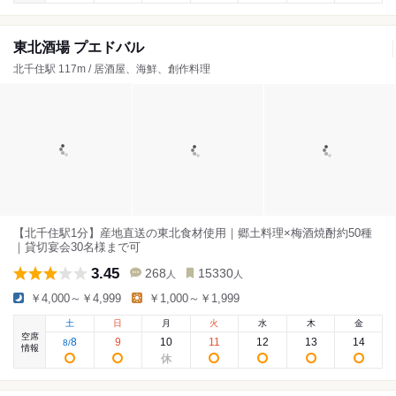
東北酒場 プエドバル
北千住駅 117m / 居酒屋、海鮮、創作料理
【北千住駅1分】産地直送の東北食材使用｜郷土料理×梅酒焼酎約50種
｜貸切宴会30名様まで可
3.45
268
15330
人
人
￥4,000～￥4,999
￥1,000～￥1,999
土
日
月
火
水
木
金
空席
8
9
10
11
12
13
14
8
/
情報