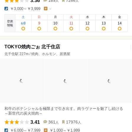
3.36
169
7266
人
人
￥3,000～￥3,999
-
土
日
月
火
水
木
金
空席
8
9
10
11
12
13
14
8
/
情報
TOKYO焼肉ごぉ 北千住店
北千住駅 227m / 焼肉、ホルモン、居酒屋
和牛のポテンシャルを極限まで引き出す。肉ラヴァーを魅了し続ける
～新世代の炭火焼肉～
3.41
361
17976
人
人
￥6,000～￥7,999
￥1,000～￥1,999