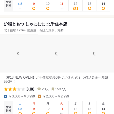
空席
8
9
10
11
12
13
14
8
/
情報
1
残
炉端ともつ しゃにむに 北千住本店
北千住駅 172m / 居酒屋、ろばた焼き、海鮮
【6/18 NEW OPEN】北千住駅徒歩3分 こだわりのもつ煮込み食べ放題
550円！
3.08
20
1537
人
人
￥3,000～￥3,999
￥2,000～￥2,999
土
日
月
火
水
木
金
空席
8
9
10
11
12
13
14
8
/
情報