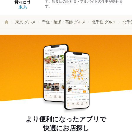
す。飲食店の正社員・アルバイトの仕事が探せま
す。
東京 グルメ
千住・綾瀬・葛飾 グルメ
北千住 グルメ
北千
より便利になったアプリで
快適にお店探し