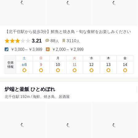
【北千住駅から徒歩3分】鮮魚と焼き鳥・旬な食材をお楽しみください
3.21
88
3110
人
人
￥3,000～￥3,999
￥2,000～￥2,999
土
日
月
火
水
木
金
空席
8
9
10
11
12
13
14
8
/
情報
炉端と釜飯 ひとめぼれ
北千住駅 192m / 海鮮、焼き鳥、居酒屋