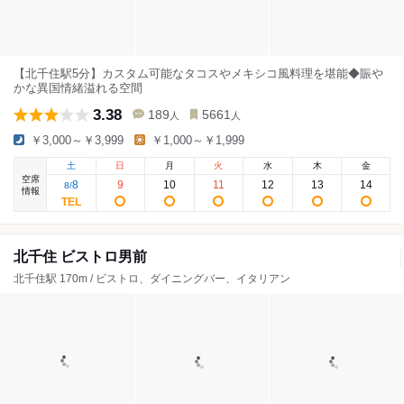
【北千住駅5分】カスタム可能なタコスやメキシコ風料理を堪能◆賑や
かな異国情緒溢れる空間
3.38
189
5661
人
人
￥3,000～￥3,999
￥1,000～￥1,999
土
日
月
火
水
木
金
空席
8
9
10
11
12
13
14
8
/
情報
北千住 ビストロ男前
北千住駅 170m / ビストロ、ダイニングバー、イタリアン