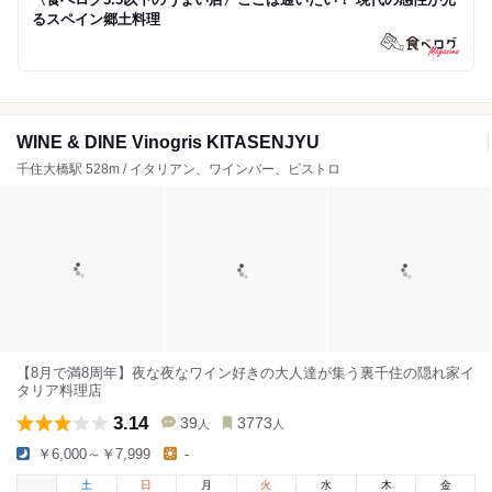
るスペイン郷土料理
WINE & DINE Vinogris KITASENJYU
千住大橋駅 528m / イタリアン、ワインバー、ビストロ
【8月で満8周年】夜な夜なワイン好きの大人達が集う裏千住の隠れ家イ
タリア料理店
3.14
39
3773
人
人
￥6,000～￥7,999
-
土
日
月
火
水
木
金