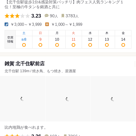
【北千住駅徒歩1分&感染対策バッチリ】肉フェス人気ランキング１
位！至極の牛タンを銘酒と共に
3.23
90
3783
人
人
￥3,000～￥3,999
￥1,000～￥1,999
土
日
月
火
水
木
金
空席
8
9
10
11
12
13
14
8
/
情報
雑賀 北千住駅前店
北千住駅 139m / 焼き鳥、もつ焼き、居酒屋
比内地鶏が食べれます。