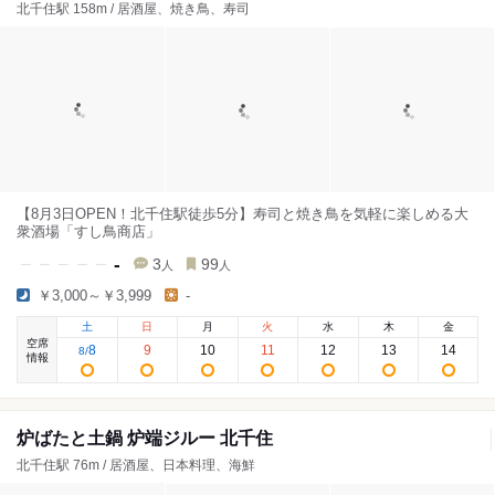
北千住駅 158m / 居酒屋、焼き鳥、寿司
【8月3日OPEN！北千住駅徒歩5分】寿司と焼き鳥を気軽に楽しめる大
衆酒場「すし鳥商店」
-
3
99
人
人
￥3,000～￥3,999
-
土
日
月
火
水
木
金
空席
8
9
10
11
12
13
14
8
/
情報
炉ばたと土鍋 炉端ジルー 北千住
北千住駅 76m / 居酒屋、日本料理、海鮮