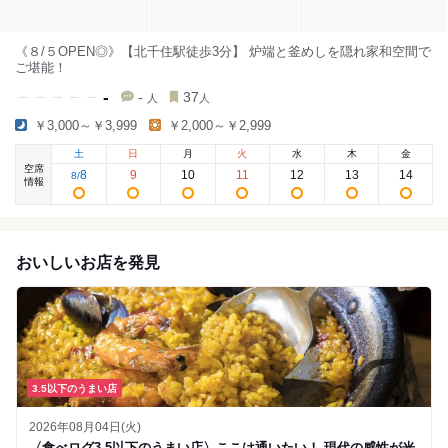
《８/５OPEN◎》【北千住駅徒歩3分】 炉端と釜めしを隠れ家和空間で
ご堪能！
-
-
37
人
人
￥3,000～￥3,999
￥2,000～￥2,999
土
日
月
火
水
木
金
空席
8
9
10
11
12
13
14
8
/
情報
おいしいお店を発見
3.5以下のうまい店
2026年08月04日(火)
〈食べログ3.5以下のうまい店〉ここは通いたい！ 現代の感性が光