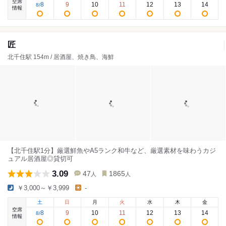
空席
8
9
10
11
12
13
14
8
/
情報
匠
北千住駅 154m / 居酒屋、焼き鳥、海鮮
【北千住駅1分】厳選鮮魚やA5ランク和牛など、厳選素材を味わうカジ
ュアル居酒屋◎貸切可
3.09
47
1865
人
人
￥3,000～￥3,999
-
土
日
月
火
水
木
金
空席
8
9
10
11
12
13
14
8
/
情報