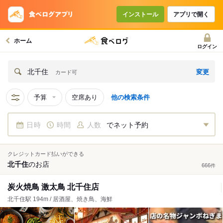
インストール
アプリで開く
ホーム
ログイン
変更
北千住
カード可
予算
空席あり
他の検索条件
日時
時間
人数
でネット予約
クレジットカード払いができる
北千住
の
お店
666
件
炭火焼鳥 激太鳥 北千住店
北千住駅 194m / 居酒屋、焼き鳥、海鮮