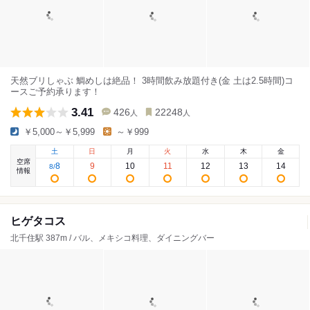
天然ブリしゃぶ 鯛めしは絶品！ 3時間飲み放題付き(金 土は2.5時間)コ
ースご予約承ります！
3.41
426
22248
人
人
￥5,000～￥5,999
～￥999
土
日
月
火
水
木
金
空席
8
9
10
11
12
13
14
8
/
情報
ヒゲタコス
北千住駅 387m / バル、メキシコ料理、ダイニングバー