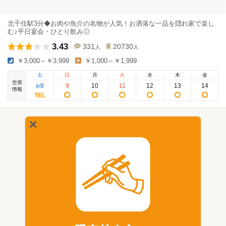
北千住駅3分◆お肉や魚介の名物が人気！お洒落な一品を隠れ家で楽し
む♪平日宴会・ひとり飲み◎
3.43
331
20730
人
人
￥3,000～￥3,999
￥1,000～￥1,999
土
日
月
火
水
木
金
空席
8
9
10
11
12
13
14
8
/
情報