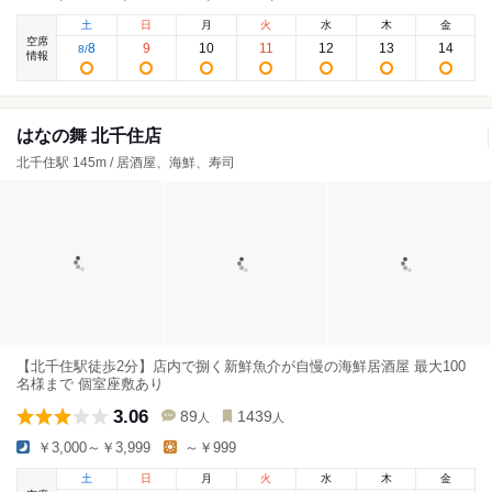
土
日
月
火
水
木
金
空席
8
9
10
11
12
13
14
8
/
情報
はなの舞 北千住店
北千住駅 145m / 居酒屋、海鮮、寿司
【北千住駅徒歩2分】店内で捌く新鮮魚介が自慢の海鮮居酒屋 最大100
名様まで 個室座敷あり
3.06
89
1439
人
人
￥3,000～￥3,999
～￥999
土
日
月
火
水
木
金