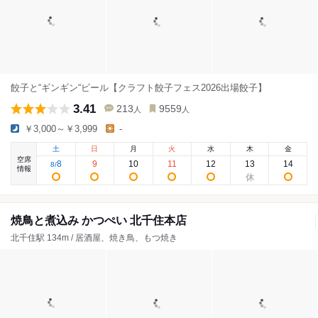
餃子と“ギンギン“ビール【クラフト餃子フェス2026出場餃子】
3.41
213
9559
人
人
￥3,000～￥3,999
-
土
日
月
火
水
木
金
空席
8
9
10
11
12
13
14
8
/
情報
焼鳥と煮込み かつぺい 北千住本店
北千住駅 134m / 居酒屋、焼き鳥、もつ焼き