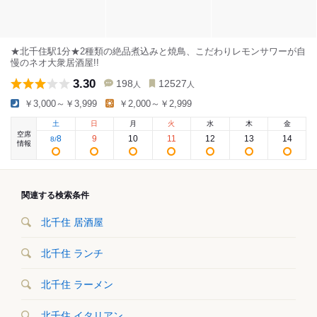
★北千住駅1分★2種類の絶品煮込みと焼鳥、こだわりレモンサワーが自
慢のネオ大衆居酒屋!!
3.30
198
12527
人
人
￥3,000～￥3,999
￥2,000～￥2,999
土
日
月
火
水
木
金
空席
8
9
10
11
12
13
14
8
/
情報
関連する検索条件
北千住 居酒屋
北千住 ランチ
北千住 ラーメン
北千住 イタリアン