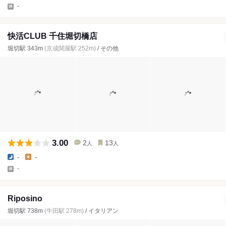
-
快活CLUB 千住堀切橋店
堀切駅 343m
(京成関屋駅 252m)
/ その他
3.00
2
13
人
人
-
-
-
Riposino
堀切駅 738m
(牛田駅 278m)
/ イタリアン