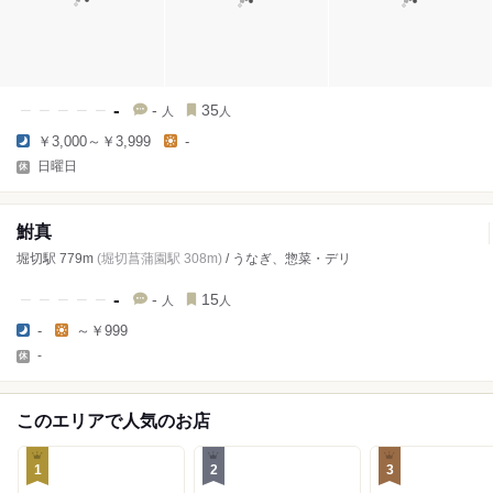
-
-
35
人
人
￥3,000～￥3,999
-
日曜日
鮒真
堀切駅 779m
(堀切菖蒲園駅 308m)
/ うなぎ、惣菜・デリ
-
-
15
人
人
-
～￥999
-
このエリアで人気のお店
1
2
3