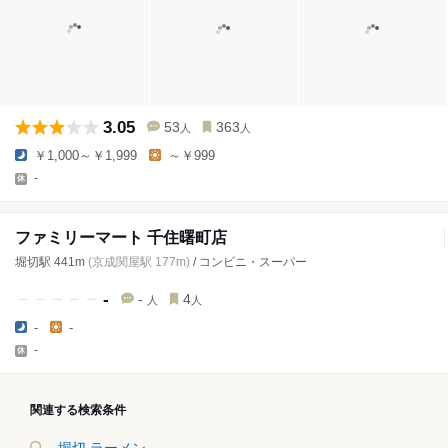
3.05
53
363
人
人
￥1,000～￥1,999
～￥999
-
ファミリーマート 千住曙町店
堀切駅 441m
(京成関屋駅 177m)
/ コンビニ・スーパー
-
-
4
人
人
-
-
-
関連する検索条件