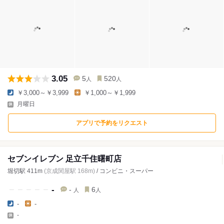
3.05
5
520
人
人
￥3,000～￥3,999
￥1,000～￥1,999
月曜日
アプリで予約をリクエスト
セブンイレブン 足立千住曙町店
堀切駅 411m
(京成関屋駅 168m)
/ コンビニ・スーパー
-
-
6
人
人
-
-
-