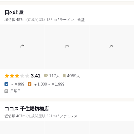
日の出屋
堀切駅 457m
(京成関屋駅 138m)
/ ラーメン、食堂
3.41
117
4059
人
人
～￥999
￥1,000～￥1,999
日曜日
ココス 千住堀切橋店
堀切駅 407m
(京成関屋駅 221m)
/ ファミレス