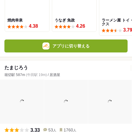
焼肉幸泉
うなぎ 魚政
ラーメン屋 トイ
クス
4.38
4.26
3.7
アプリに切り替える
たまじろう
堀切駅 587m
(牛田駅 19m)
/ 居酒屋
3.33
53
1760
人
人