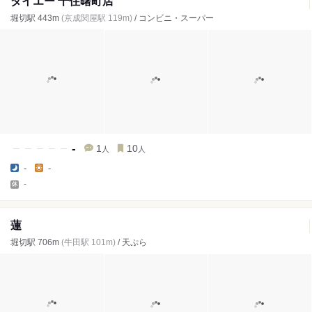
ダイエー 千住曙町店
堀切駅 443m
(京成関屋駅 119m)
/ コンビニ・スーパー
-
1
10
人
人
-
-
-
蓮
堀切駅 706m
(牛田駅 101m)
/ 天ぷら