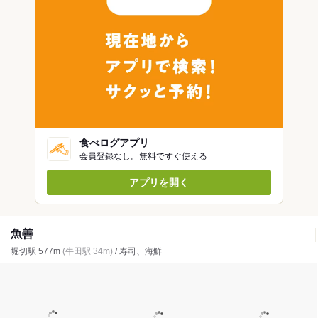
食べログアプリ
会員登録なし。無料ですぐ使える
アプリを開く
魚善
堀切駅 577m
(牛田駅 34m)
/ 寿司、海鮮