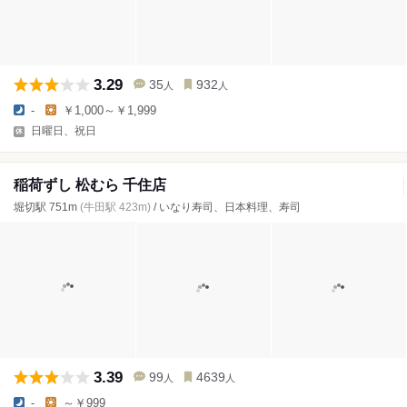
3.29
35
932
人
人
-
￥1,000～￥1,999
日曜日、祝日
稲荷ずし 松むら 千住店
堀切駅 751m
(牛田駅 423m)
/ いなり寿司、日本料理、寿司
3.39
99
4639
人
人
-
～￥999