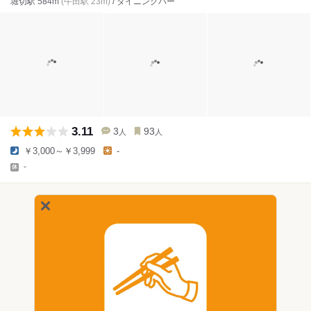
堀切駅 584m
(牛田駅 23m)
/ ダイニングバー
3.11
3
93
人
人
￥3,000～￥3,999
-
-