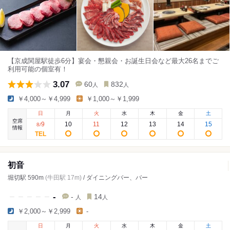
【京成関屋駅徒歩6分】宴会・懇親会・お誕生日会など最大26名までご
利用可能の個室有！
3.07
60
832
人
人
￥4,000～￥4,999
￥1,000～￥1,999
日
月
火
水
木
金
土
空席
9
10
11
12
13
14
15
8
/
情報
初音
堀切駅 590m
(牛田駅 17m)
/ ダイニングバー、バー
-
-
14
人
人
￥2,000～￥2,999
-
日
月
火
水
木
金
土