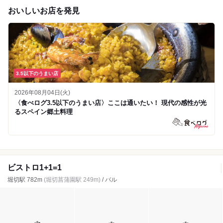
おいしいお店を発見
3.5以下のうまい店
2026年08月04日(火)
〈食べログ3.5以下のうまい店〉ここは通いたい！ 現代の感性が光
るスペイン郷土料理
ビストロ1+1=1
堀切駅 782m
(堀切菖蒲園駅 249m)
/ バル