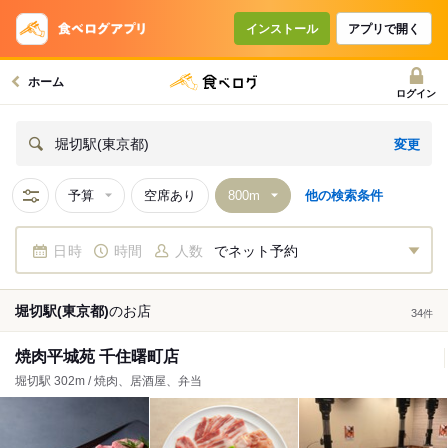
インストール
アプリで開く
ホーム
ログイン
変更
堀切駅(東京都)
予算
空席あり
他の検索条件
日時
時間
人数
でネット予約
堀切駅(東京都)
の
お店
34
件
焼肉平城苑 千住曙町店
堀切駅 302m / 焼肉、居酒屋、弁当