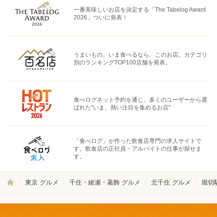
一番美味しいお店を決定する「The Tabelog Award
2026」ついに発表！
うまいもの、いま食べるなら、このお店。カテゴリ
別のランキングTOP100店舗を発表。
食べログネット予約を通じ、多くのユーザーから選
ばれた"いま、熱い注目を集めるお店"
「食べログ」が作った飲食店専門の求人サイトで
す。飲食店の正社員・アルバイトの仕事が探せま
す。
東京 グルメ
千住・綾瀬・葛飾 グルメ
北千住 グルメ
堀切