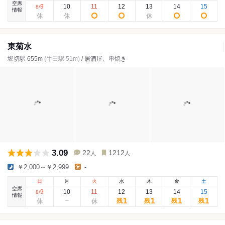
空席
9
10
11
12
13
14
15
8
/
情報
東菊水
堀切駅 655m
(牛田駅 51m)
/ 居酒屋、串焼き
3.09
22
1212
人
人
￥2,000～￥2,999
-
日
月
火
水
木
金
土
空席
9
10
11
12
13
14
15
8
/
情報
1
1
1
1
残
残
残
残