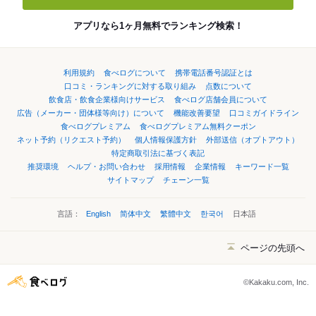
アプリなら1ヶ月無料でランキング検索！
利用規約
食べログについて
携帯電話番号認証とは
口コミ・ランキングに対する取り組み
点数について
飲食店・飲食企業様向けサービス
食べログ店舗会員について
広告（メーカー・団体様等向け）について
機能改善要望
口コミガイドライン
食べログプレミアム
食べログプレミアム無料クーポン
ネット予約（リクエスト予約）
個人情報保護方針
外部送信（オプトアウト）
特定商取引法に基づく表記
推奨環境
ヘルプ・お問い合わせ
採用情報
企業情報
キーワード一覧
サイトマップ
チェーン一覧
言語：
English
简体中文
繁體中文
한국어
日本語
ページの先頭へ
©Kakaku.com, Inc.