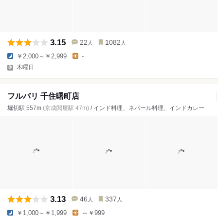
3.15
22
1082
人
人
￥2,000～￥2,999
-
木曜日
フルバリ 千住曙町店
堀切駅 557m
(京成関屋駅 47m)
/ インド料理、ネパール料理、インドカレー
3.13
46
337
人
人
￥1,000～￥1,999
～￥999