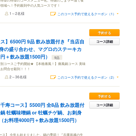
は待望の待望のコースメニュー化、特製のごまラー油で食
の領域へ！予約殺到中の人気コースです！
1～2名様
このコース予約で使えるクーポン（1）
予約する
ス】6500円 9品 飲み放題付き『当店自
コース詳細
身の盛り合わせ、マグロのステーキカ
0円＋飲み放題1500円）
9品
別コースご予約開始★ 【本格痛風！】痛風鍋コース 美味
！お問合せ殺到！！！
2～36名様
このコース予約で使えるクーポン（2）
予約する
千寿コース】5500円 全8品 飲み放題付
コース詳細
鍋 牡蠣味噌鍋 or 牡蠣チゲ鍋、お刺身
お料理4000円＋飲み放題1500円）
コース】 今年も始まりました。鍋の季節！『兵庫坂越の生