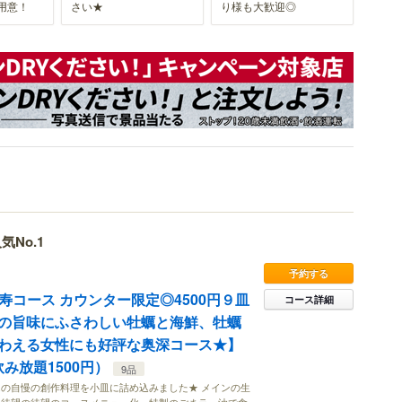
用意！
さい★
り様も大歓迎◎
気No.1
予約する
寿コース カウンター限定◎4500円９皿
コース詳細
の旨味にふさわしい牡蠣と海鮮、牡蠣
わえる女性にも好評な奥深コース★】
飲み放題1500円）
9品
の自慢の創作料理を小皿に詰め込みました★ メインの生