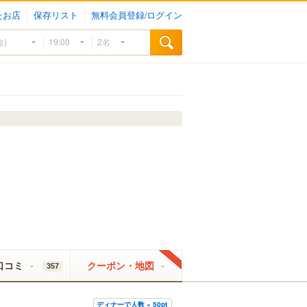
たお店
保存リスト
無料会員登録/ログイン
口コミ
クーポン・地図
357
ディナーで人数 × 50pt