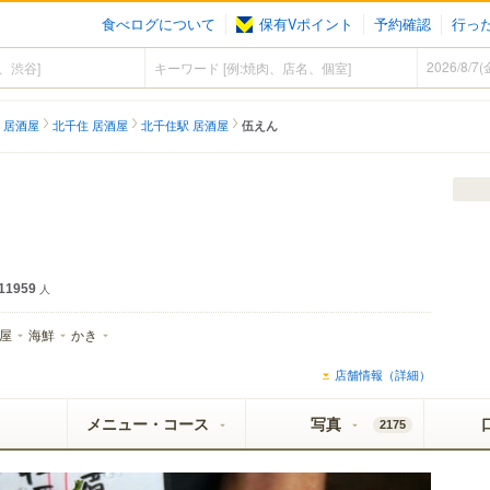
食べログについて
保有Vポイント
予約確認
行っ
 居酒屋
北千住 居酒屋
北千住駅 居酒屋
伍えん
11959
人
屋
海鮮
かき
店舗情報（詳細）
メニュー・コース
写真
2175