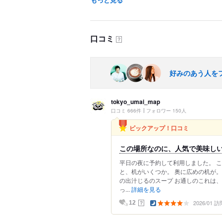
口コミ
？
好みのあう人を
tokyo_umai_map
口コミ 666件
フォロワー 150人
ピックアップ！口コミ
この場所なのに、人気で美味し
平日の夜に予約して利用しました。 
と、机がいくつか。 奥に広めの机が。
の出汁じるのスープ お通しのこれは、
っ...
詳細を見る
2026/01 訪
？
12