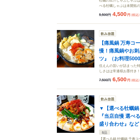
牡蠣の出汁しゃぶしゃぶ
べる牡蠣しゃぶは未開拓
4,500
5,500円
円
(税込)
飲み放題
【痛風鍋 万寿コー
慢！痛風鍋やお刺
ツ』（お料理500
伍えんの旨いが詰まった特
しさはは常連様お墨付き
6,500
7,500円
円
(税込)
飲み放題
▼【選べる牡蠣鍋 
『当店自慢 選べる
盛り合わせ』など（
8品
【選べる鍋 牡蠣鍋 千寿