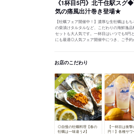
《1杯目5円》北千住駅スグ
気の痛風出汁巻き登場★
【牡蠣フェア開催中！】濃厚な生牡蠣はもち
の柴漬けタルタルなど、こだわりの海鮮逸品
セットも大人気です。一杯目はいつでも5円
にも最適◎人気フェア開催中につき、ご予約
お店のこだわり
ドリンク
料理
◎自慢の牡蠣料理【春の
【一杯目は衝撃
牡蠣は一味違う♪】
円！】各種サワ