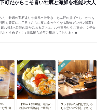
◆下町だからこそ旨い牡蠣と海鮮を堪能♪大人
ろん、牡蠣の宝石盛りや痛風出汁巻き、あん肝の揚げ出し、かつを
料理を豊富にご用意！さらに夏に食べたくなる海鮮ガンガン浜蒸し
と超お得♪木目調の温かみある店内は、お仕事帰りやご宴会、女子会
がおすすめです！※痛風鍋も通年ご用意しております★
料理
空間
の5
【通年★痛風鍋】絶品♪3
ウッド調の店内は親しみ
ーな果肉
種類の牡蠣鍋をご堪能下
ある憩いの空間。おひと