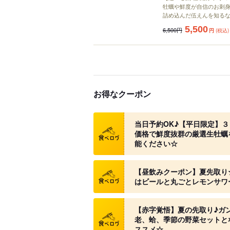
牡蠣や鮮度が自信のお刺身
詰め込んだ伍えんを知る
5,500
6,500円
円
(税込)
お得なクーポン
クーポン
当日予約OK♪【平日限定】３ピ
価格で鮮度抜群の厳選生牡蠣
能ください☆
クーポン
【昼飲みクーポン】夏先取り☆
はビールと丸ごとレモンサワ
クーポン
【赤字覚悟】夏の先取り♪ガン
老、蛤、季節の野菜セットと
ススメ☆