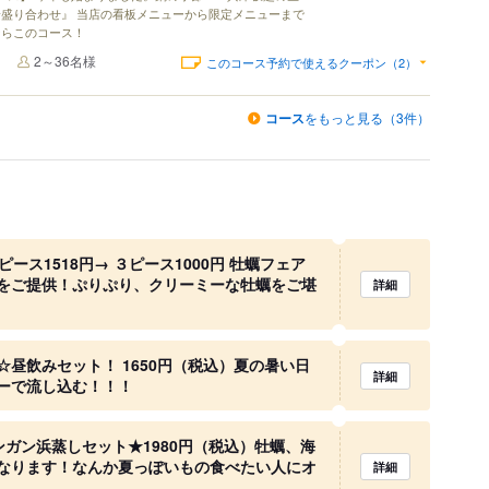
盛り合わせ』 当店の看板メニューから限定メニューまで
ならこのコース！
2～36名様
このコース予約で使えるクーポン（2）
コース
をもっと見る（3件）
ース1518円→ ３ピース1000円 牡蠣フェア
をご提供！ぷりぷり、クリーミーな牡蠣をご堪
詳細
昼飲みセット！ 1650円（税込）夏の暑い日
詳細
ーで流し込む！！！
ガン浜蒸しセット★1980円（税込）牡蠣、海
なります！なんか夏っぽいもの食べたい人にオ
詳細