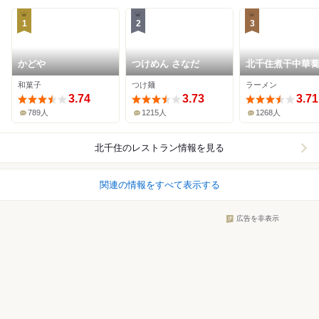
1
2
3
かどや
つけめん さなだ
北千住煮干中華
かれん
和菓子
つけ麺
ラーメン
3.74
3.73
3.71
789人
1215人
1268人
北千住
のレストラン情報を見る
関連の情報をすべて表示する
広告を非表示