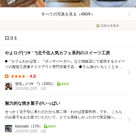
すべての写真を見る（490件）
広告を非表示
口コミ
やよログ(つ∀｀*)北千住人気カフェ系列のスイーツ工房
◼️『カフェわかば堂 』『ボッサバーガー』など姉妹店にて提供するスイー
ツの製造工房兼テイクアウト専門洋菓子店。 ◆ラム漬けいちじくとキャ
ラメルのパウンド ◻︎極厚のパウンド...
4.0
Lunch:
弥生ぃ(つ∀｀*)
（3301）
2026/06 訪問
1回
魅力的な焼き菓子がいっぱい
せっかく北千住に来たのだから第二弾「わかば堂製作所」です。 こちら
のお菓子をお土産でいただいて、とても美味しかったので実店舗へ。 お
店に入ると正面に美味しそうなケーキがショ...
kiyosato
（170）
2026/05 訪問
1回