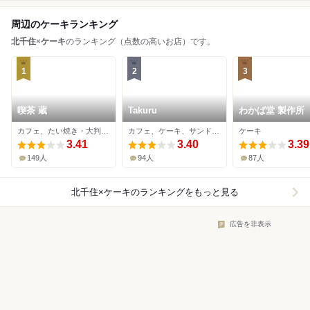
周辺のケーキランキング
北千住
×
ケーキ
のランキング（点数の高いお店）です。
1
2
3
喫茶 蔵
Takuru
わかば堂 製作所
カフェ、たい焼き・大判焼き、ケーキ
カフェ、ケーキ、サンドイッチ
ケーキ
3.41
3.40
3.39
149人
94人
87人
北千住×ケーキ
のランキングをもっと見る
広告を非表示