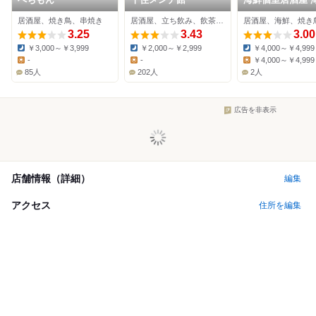
山千 北千住店
居酒屋、焼き鳥、串焼き
居酒屋、立ち飲み、飲茶・点心
居酒屋、海鮮、焼き
3.25
3.43
3.00
￥3,000～￥3,999
￥2,000～￥2,999
￥4,000～￥4,999
Dinner:
Dinner:
Dinner:
-
-
￥4,000～￥4,999
Lunch:
Lunch:
Lunch:
85人
202人
2人
広告を非表示
店舗情報（詳細）
編集
アクセス
住所を編集