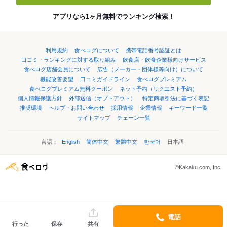
アプリなら1ヶ月無料でランキング検索！
利用規約
食べログについて
携帯電話番号認証とは
口コミ・ランキングに対する取り組み
飲食店・飲食企業様向けサービス
食べログ店舗会員について
広告（メーカー・団体様等向け）について
機能改善要望
口コミガイドライン
食べログプレミアム
食べログプレミアム無料クーポン
ネット予約（リクエスト予約）
個人情報保護方針
外部送信（オプトアウト）
特定商取引法に基づく表記
推奨環境
ヘルプ・お問い合わせ
採用情報
企業情報
キーワード一覧
サイトマップ
チェーン一覧
言語：
English
简体中文
繁體中文
한국어
日本語
©Kakaku.com, Inc.
電話
行った
保存
共有