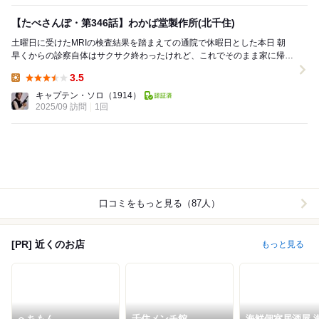
【たべさんぽ・第346話】わかば堂製作所(北千住)
土曜日に受けたMRIの検査結果を踏まえての通院で休暇日とした本日 朝
早くからの診察自体はサクサク終わったけれど、これでそのまま家に帰っ
たのではなんだか1日が無駄になりそうです ...
3.5
Lunch:
キャプテン・ソロ
（1914）
2025/09 訪問
1回
口コミをもっと見る（87人）
[PR] 近くのお店
もっと見る
へちもん
千住メンチ館
海鮮個室居酒屋 