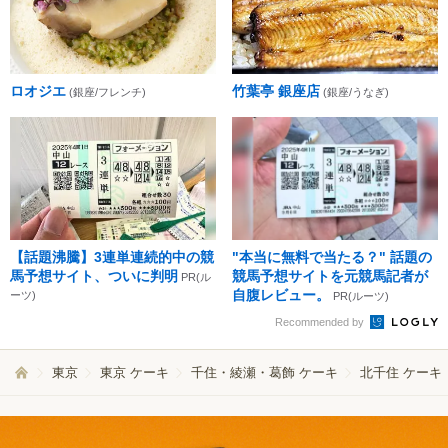
ロオジエ
竹葉亭 銀座店
(銀座/フレンチ)
(銀座/うなぎ)
【話題沸騰】3連単連続的中の競
"本当に無料で当たる？" 話題の
馬予想サイト、ついに判明
競馬予想サイトを元競馬記者が
PR(ル
自腹レビュー。
ーツ)
PR(ルーツ)
Recommended by
東京
東京 ケーキ
千住・綾瀬・葛飾 ケーキ
北千住 ケーキ