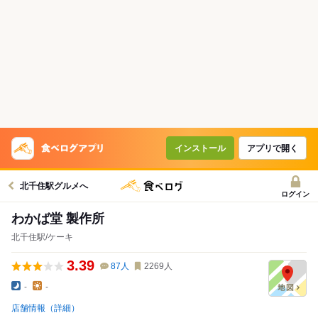
インストール
アプリで開く
北千住駅グルメへ
ログイン
わかば堂 製作所
北千住駅/ケーキ
3.39
87
人
2269
人
-
-
店舗情報（詳細）