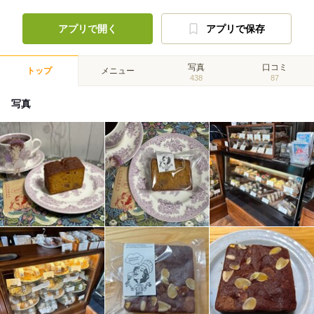
アプリで開く
アプリで保存
写真
口コミ
トップ
メニュー
438
87
写真