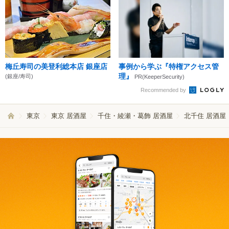
梅丘寿司の美登利総本店 銀座店
事例から学ぶ『特権アクセス管
理』
(銀座/寿司)
PR(KeeperSecurity)
Recommended by
東京
東京 居酒屋
千住・綾瀬・葛飾 居酒屋
北千住 居酒屋