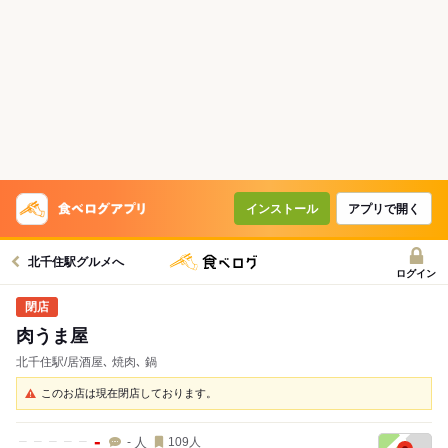
インストール
アプリで開く
北千住駅グルメへ
ログイン
肉うま屋
北千住駅/居酒屋､ 焼肉､ 鍋
このお店は現在閉店しております。
-
人
-
109
人