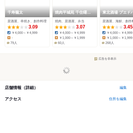
千寿籠太
焼肉平城苑 千住曙町
東北酒場 プエド
店
居酒屋、串焼き、創作料理
焼肉、居酒屋、弁当
居酒屋、海鮮、創作
3.09
3.07
3.45
￥4,000～￥4,999
￥4,000～￥4,999
￥4,000～￥4,999
Dinner:
Dinner:
Dinner:
-
￥1,000～￥1,999
￥1,000～￥1,999
Lunch:
Lunch:
Lunch:
79人
60人
268人
広告を非表示
店舗情報（詳細）
編集
アクセス
住所を編集