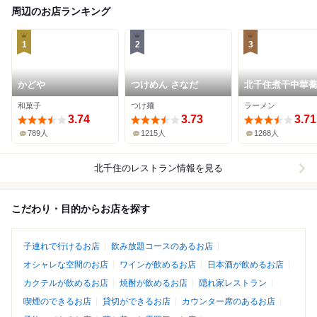
周辺のお店ランキング
1
2
3
かどや
つけめん さなだ
北千住煮干中華
かれん
和菓子
つけ麺
ラーメン
3.74
3.73
3.71
789人
1215人
1268人
北千住
のレストラン情報を見る
こだわり・目的からお店を探す
子連れで行けるお店
飲み放題コースのあるお店
オシャレな空間のお店
ワインが飲めるお店
日本酒が飲めるお店
カクテルが飲めるお店
焼酎が飲めるお店
隠れ家レストラン
喫煙のできるお店
貸切ができるお店
カウンター席のあるお店