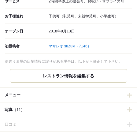
サービス
2時間半以上の宴会可、お祝い・サプライズ可
お子様連れ
子供可（乳児可、未就学児可、小学生可）
オープン日
2018年9月13日
初投稿者
マサレオ suZuki
（7146）
※肉うま屋の店舗情報に誤りがある場合は、以下から修正して下さい。
レストラン情報を編集する
メニュー
写真
（11）
口コミ