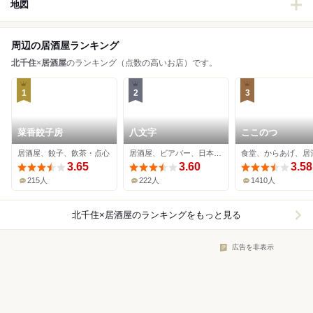
地図
周辺の居酒屋ランキング
北千住
×
居酒屋
のランキング（点数の高いお店）です。
1
2
3
菜香餃子房
八文字
ここのつ
居酒屋、餃子、飲茶・点心
居酒屋、ビアバー、日本酒バー
食堂、からあげ、居
3.65
3.60
3.58
215人
222人
1410人
北千住×居酒屋
のランキングをもっと見る
広告を非表示