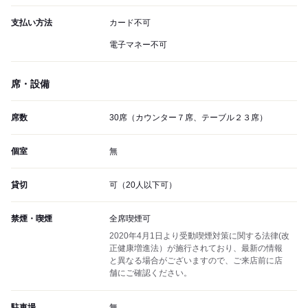
支払い方法
カード不可
電子マネー不可
席・設備
席数
30席（カウンター７席、テーブル２３席）
個室
無
貸切
可（20人以下可）
禁煙・喫煙
全席喫煙可
2020年4月1日より受動喫煙対策に関する法律(改
正健康増進法）が施行されており、最新の情報
と異なる場合がございますので、ご来店前に店
舗にご確認ください。
駐車場
無