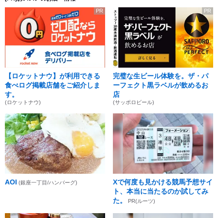
PR
PR
【ロケットナウ】が利用できる
完璧な生ビール体験を。ザ・パ
食べログ掲載店舗をご紹介しま
ーフェクト黒ラベルが飲めるお
す。
店
(ロケットナウ)
(サッポロビール)
AOI
Xで何度も見かける競馬予想サイ
(銀座一丁目/ハンバーグ)
ト、本当に当たるのか試してみ
た。
PR(ルーツ)