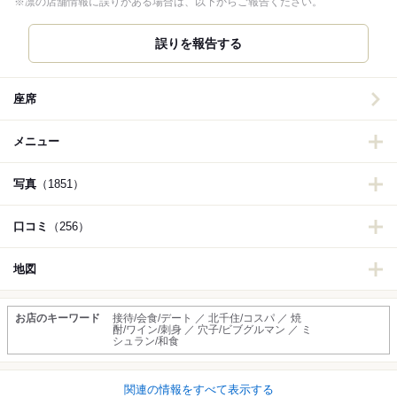
※凛の店舗情報に誤りがある場合は、以下からご報告ください。
誤りを報告する
座席
メニュー
写真
（1851）
口コミ
（256）
地図
お店のキーワード
接待/会食/デート ／ 北千住/コスパ ／ 焼
酎/ワイン/刺身 ／ 穴子/ビブグルマン ／ ミ
シュラン/和食
関連の情報をすべて表示する