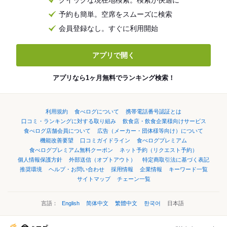
クイックな現在地検索。検索が快適に
予約も簡単。空席をスムーズに検索
会員登録なし。すぐに利用開始
アプリで開く
アプリなら1ヶ月無料でランキング検索！
利用規約
食べログについて
携帯電話番号認証とは
口コミ・ランキングに対する取り組み
飲食店・飲食企業様向けサービス
食べログ店舗会員について
広告（メーカー・団体様等向け）について
機能改善要望
口コミガイドライン
食べログプレミアム
食べログプレミアム無料クーポン
ネット予約（リクエスト予約）
個人情報保護方針
外部送信（オプトアウト）
特定商取引法に基づく表記
推奨環境
ヘルプ・お問い合わせ
採用情報
企業情報
キーワード一覧
サイトマップ
チェーン一覧
言語：
English
简体中文
繁體中文
한국어
日本語