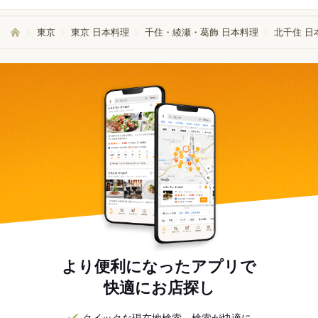
東京
東京 日本料理
千住・綾瀬・葛飾 日本料理
北千住 日
より便利になったアプリで
快適にお店探し