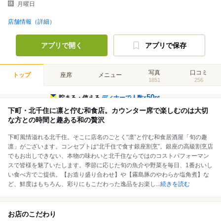
月曜日
店舗情報（詳細）
アプリで開く
アプリで保存
写真
口コミ
トップ
座席
メニュー
1851
256
50
貯まる・使える
ディナーで人数×
pt
下町・北千住に凛と佇む和食店。カウンター席で楽しむのは大切
な方との時間と趣ある和の贅沢
下町風情溢れる北千住。そこに店名のごとく“凛”と佇む和食居酒屋「旬の趣
凛」がございます。コンセプトは“北千住で食す銀座割烹”。銀座の高級割烹店
でもお出しできない、本物の味わいと北千住ならではのコストパフォーマン
スで皆様を魅了いたします。季節に応じた旬の魚介や野菜を毎日、1番おいし
い食べ方でご提供。【お造り盛り合わせ】や【霧島豚のやわらか塩角煮】な
ど、鮮度はもちろん、彩りにもこだわった逸品をお楽し
...
続きを読む
お店のこだわり