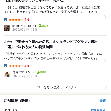
【北千住の美味しい日本料理 凛さん】
今日は、職場でお世話になってる女子を連れて 久しぶりに凛さんに来
ました。 相変わらず美味な食材野数々で、女子も大満足し てくれた様
で、嬉しい限りです 大将、ありがとう...
4.0
Dinner:
shimoさん
（518）
2026/06 訪問
3回
北千住で出会った隠れた名店。ミシュランビブグルマン選出
「凛」で味わう大人の贅沢時間
『北千住で出会った隠れた名店。ミシュランビブグルマン選出「凛」で味
わう大人の贅沢時間』 友人との忘年会で訪れたのは、北千住駅から徒歩
数分、 下町の風情が残る路地にひっそりと...
4.0
Dinner:
竹内仁栄
（270）
2025/12 訪問
1回
口コミをもっと見る（256人）
店舗情報（詳細）
修正
アクセス
住所を修正