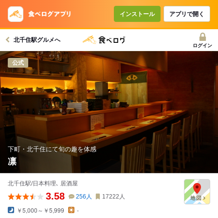
インストール
アプリで開く
北千住駅グルメへ
ログイン
公式
下町・北千住にて旬の趣を体感
凛
北千住駅/日本料理､ 居酒屋
3.58
256
人
17222
人
￥5,000～￥5,999
-