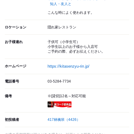
知人・友人と
こんな時によく使われます。
ロケーション
隠れ家レストラン
お子様連れ
子供可（小学生可）
小学生以上のお子様から入店可
ご予約の際、必ずお伝えください。
ホームページ
https://kitasenzyu-rin.jp/
電話番号
03-5284-7734
備考
※[貸切]12名～対応可能
瓶コーク提供店
初投稿者
417林檎班
（4426）