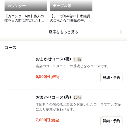
カウンター
テーブル席
【カウンター6席】職人の
【テーブル4名×2】木目調
技を目の前に充実した1日
の柔らかな雰囲気の中、楽
を
しいお食事を
座席をもっと見る
コース
おまかせコース♦︎礎♦︎
10品
当店のコースメニューの基礎となるコースです。
5,500
円
(税込)
詳細・予約
おまかせコース♦︎彩♦︎
10品
季節折々の旬の魚と野菜をお使いしたコースです。季節
により献立が変わります。
7,000
円
(税込)
詳細・予約