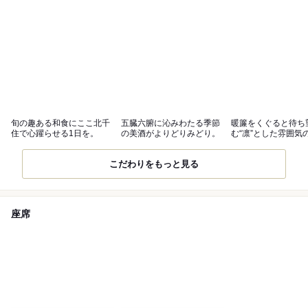
旬の趣ある和食にここ北千
五臓六腑に沁みわたる季節
暖簾をくぐると待ち
住で心躍らせる1日を。
の美酒がよりどりみどり。
む“凛”とした雰囲気
こだわりをもっと見る
座席