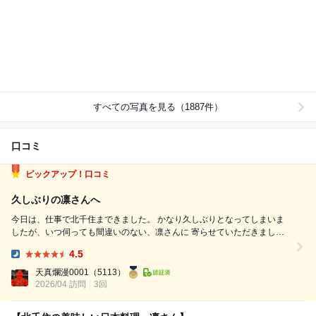
すべての写真を見る（1887件）
口コミ
ピックアップ！口コミ
久しぶりの凛さんへ
今日は、仕事で北千住まできました。 かなり久しぶりとなってしまいま
したが、いつ伺っても間違いのない、凛さんに 寄らせていただきまし
た。 今回もアラカルトでしたが、お任せコース的な感じで美味しいお料
4.5
理をたくさんいただきました。 駅からは少しあるきますが、雰囲気のあ
Dinner:
る下町の商店街の入り口付近にあ...
天真爛漫0001
（5113）
2026/04 訪問
3回