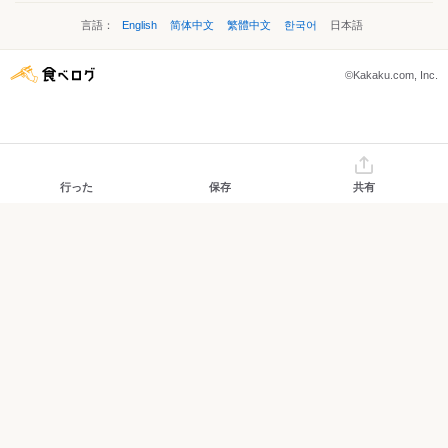
言語：
English
简体中文
繁體中文
한국어
日本語
©Kakaku.com, Inc.
行った
保存
共有