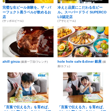
完璧な生ビール体験を。ザ・パ
冷えと品質にこだわる生ビー
ーフェクト黒ラベルが飲めるお
ル。スーパードライ SUPERCO
店
LD認定店
(サッポロビール)
(アサヒビール)
ahill ginza
hole hole cafe＆diner 銀座
(銀座一丁目/フレンチ)
(銀
座/カフェ)
「言葉で伝える力」を育めば、
「言葉で伝える力」を育めば、