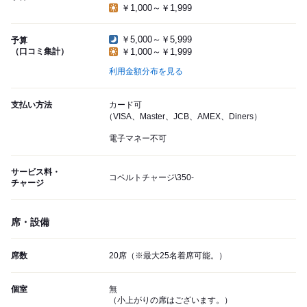
￥1,000～￥1,999
￥5,000～￥5,999
予算
（口コミ集計）
￥1,000～￥1,999
利用金額分布を見る
支払い方法
カード可
（VISA、Master、JCB、AMEX、Diners）
電子マネー不可
サービス料・
コペルトチャージ\350-
チャージ
席・設備
席数
20席（※最大25名着席可能。）
個室
無
（小上がりの席はございます。）