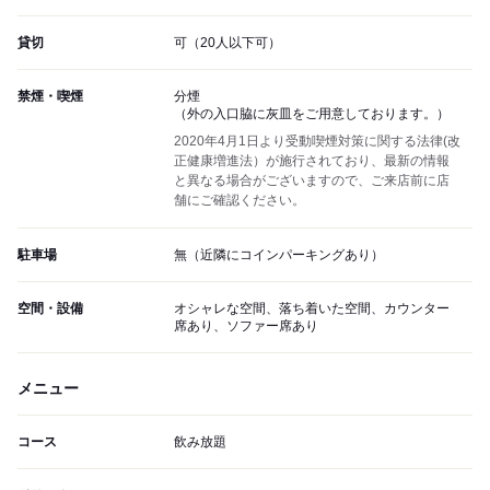
貸切
可（20人以下可）
禁煙・喫煙
分煙
（外の入口脇に灰皿をご用意しております。）
2020年4月1日より受動喫煙対策に関する法律(改
正健康増進法）が施行されており、最新の情報
と異なる場合がございますので、ご来店前に店
舗にご確認ください。
駐車場
無（近隣にコインパーキングあり）
空間・設備
オシャレな空間、落ち着いた空間、カウンター
席あり、ソファー席あり
メニュー
コース
飲み放題