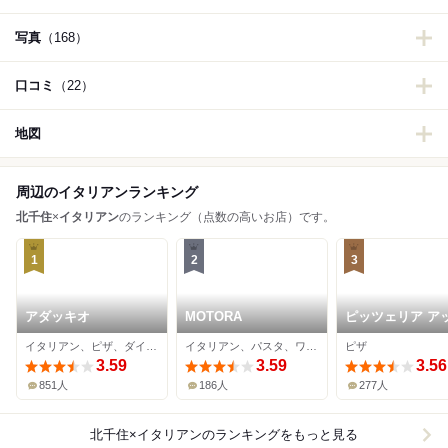
写真
（168）
口コミ
（22）
地図
周辺のイタリアンランキング
北千住
×
イタリアン
のランキング（点数の高いお店）です。
1
2
3
アダッキオ
MOTORA
ピッツェリア ア
ーロ
イタリアン、ピザ、ダイニングバー
イタリアン、パスタ、ワインバー
ピザ
3.59
3.59
3.56
851人
186人
277人
北千住×イタリアン
のランキングをもっと見る