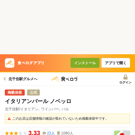
インストール
アプリで開く
北千住駅グルメへ
ログイン
公式
イタリアンバール ノベッロ
北千住駅/イタリアン､ ワインバー､ バル
このお店は店舗情報の確認が取れていないため掲載保留中です。
3.33
22
人
1080
人