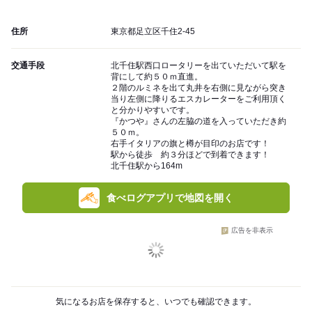
住所
東京都足立区千住2-45
交通手段
北千住駅西口ロータリーを出ていただいて駅を
背にして約５０ｍ直進。
２階のルミネを出て丸井を右側に見ながら突き
当り左側に降りるエスカレーターをご利用頂く
と分かりやすいです。
『かつや』さんの左脇の道を入っていただき約
５０ｍ。
右手イタリアの旗と樽が目印のお店です！
駅から徒歩 約３分ほどで到着できます！
北千住駅から164m
食べログアプリで地図を開く
広告を非表示
気になるお店を保存すると、いつでも確認できます。