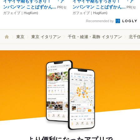
イヤイヤ期もすっきり！ 「ア
イヤイヤ期もすっきり！ 「ア
ンパンマン ことばずかん...
ンパンマン ことばずかん...
PR(セ
PR(セ
ガフェイブ｜HugKum)
ガフェイブ｜HugKum)
Recommended by
東京
東京 イタリアン
千住・綾瀬・葛飾 イタリアン
北千住
より便利になったアプリで