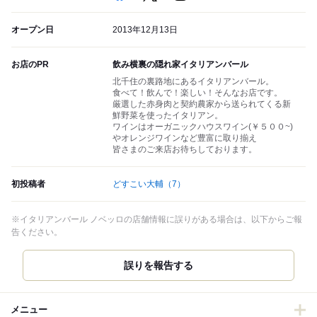
オープン日
2013年12月13日
お店のPR
飲み横裏の隠れ家イタリアンバール
北千住の裏路地にあるイタリアンバール。
食べて！飲んで！楽しい！そんなお店です。
厳選した赤身肉と契約農家から送られてくる新
鮮野菜を使ったイタリアン。
ワインはオーガニックハウスワイン(￥５００~)
やオレンジワインなど豊富に取り揃え
皆さまのご来店お待ちしております。
初投稿者
どすこい大輔
（7）
※イタリアンバール ノベッロの店舗情報に誤りがある場合は、以下からご報
告ください。
誤りを報告する
メニュー