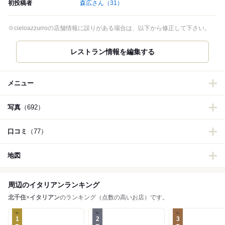
初投稿者
森広さん
（31）
※cieloazzurroの店舗情報に誤りがある場合は、以下から修正して下さい。
レストラン情報を編集する
メニュー
写真
（692）
口コミ
（77）
地図
周辺のイタリアンランキング
北千住
×
イタリアン
のランキング（点数の高いお店）です。
1
2
3