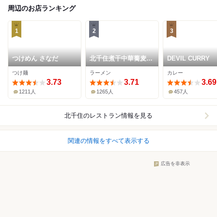
周辺のお店ランキング
1
2
3
つけめん さなだ
北千住煮干中華蕎麦
DEVIL CURRY
かれん
つけ麺
ラーメン
カレー
3.73
3.71
3.69
1211人
1265人
457人
北千住
のレストラン情報を見る
関連の情報をすべて表示する
広告を非表示