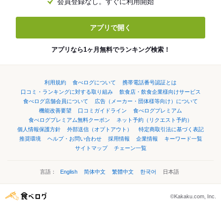
会員登録なし。すぐに利用開始
アプリで開く
アプリなら1ヶ月無料でランキング検索！
利用規約
食べログについて
携帯電話番号認証とは
口コミ・ランキングに対する取り組み
飲食店・飲食企業様向けサービス
食べログ店舗会員について
広告（メーカー・団体様等向け）について
機能改善要望
口コミガイドライン
食べログプレミアム
食べログプレミアム無料クーポン
ネット予約（リクエスト予約）
個人情報保護方針
外部送信（オプトアウト）
特定商取引法に基づく表記
推奨環境
ヘルプ・お問い合わせ
採用情報
企業情報
キーワード一覧
サイトマップ
チェーン一覧
言語：
English
简体中文
繁體中文
한국어
日本語
©Kakaku.com, Inc.