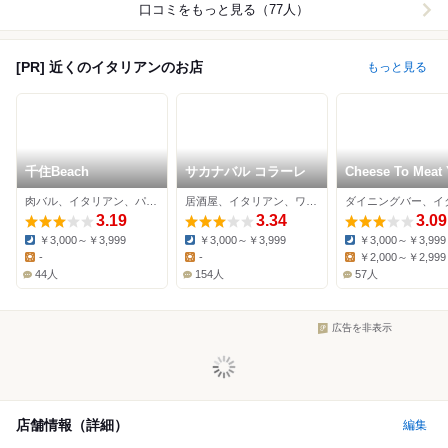
口コミをもっと見る（77人）
[PR] 近くのイタリアンのお店
もっと見る
千住Beach
サカナバル コラーレ
Cheese To Meat
肉バル、イタリアン、パスタ
居酒屋、イタリアン、ワインバー
3.19
3.34
3.09
￥3,000～￥3,999
￥3,000～￥3,999
￥3,000～￥3,999
Dinner:
Dinner:
Dinner:
-
-
￥2,000～￥2,999
Lunch:
Lunch:
Lunch:
44人
154人
57人
広告を非表示
店舗情報（詳細）
編集