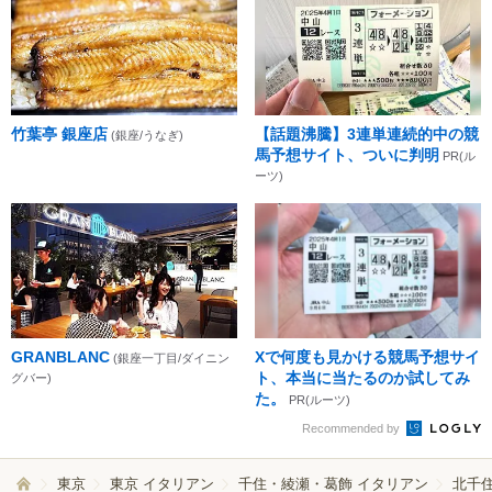
竹葉亭 銀座店
【話題沸騰】3連単連続的中の競
(銀座/うなぎ)
馬予想サイト、ついに判明
PR(ル
ーツ)
GRANBLANC
Xで何度も見かける競馬予想サイ
(銀座一丁目/ダイニン
ト、本当に当たるのか試してみ
グバー)
た。
PR(ルーツ)
Recommended by
東京
東京 イタリアン
千住・綾瀬・葛飾 イタリアン
北千住