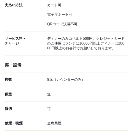
支払い方法
カード可
電子マネー不可
QRコード決済不可
サービス料・
ディナーのみコペルト500円。クレジットカード
チャージ
のご使用はランチは10000円以上ディナーは200
00円以上のお会計でお願いしております。
席・設備
席数
8席（カウンターのみ）
個室
無
貸切
可
禁煙・喫煙
全席禁煙