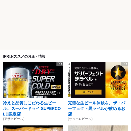
[PR]おススメのお店・情報
PR
PR
冷えと品質にこだわる生ビー
完璧な生ビール体験を。ザ・パ
ル。スーパードライ SUPERCO
ーフェクト黒ラベルが飲めるお
LD認定店
店
(アサヒビール)
(サッポロビール)