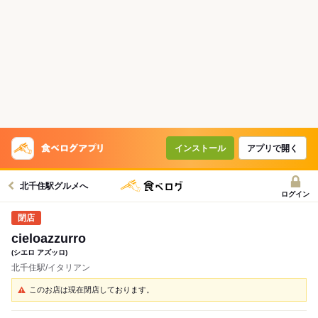
インストール
アプリで開く
北千住駅グルメへ
ログイン
cieloazzurro
(シエロ アズッロ)
北千住駅/イタリアン
このお店は現在閉店しております。