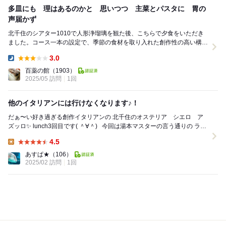
多皿にも 理はあるのかと 思いつつ 主菜とパスタに 胃の
声届かず
北千住のシアター1010で人形浄瑠璃を観た後、こちらで夕食をいただき
ました。コース一本の設定で、季節の食材を取り入れた創作性の高い構成
です。 前菜から個性的な料理が続き、盛り...
3.0
Dinner:
百薬の館
（1903）
2025/05 訪問
1回
他のイタリアンには行けなくなります♪！
だぁ〜い好き過ぎる創作イタリアンの 北千住のオステリア シエロ ア
ズッロ✨ lunch3回目です( ＾∀＾) ⁡ ⁡ 今回は湯本マスターの言う通りの ラン
チAコース¥4...
4.5
Lunch:
あすぱ★
（106）
2025/02 訪問
1回