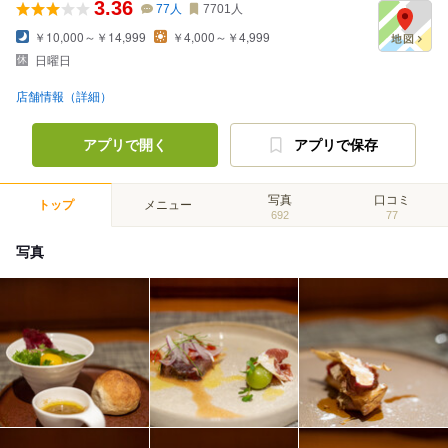
3.36
77
人
7701
人
￥10,000～￥14,999
￥4,000～￥4,999
日曜日
店舗情報（詳細）
アプリで開く
アプリで保存
写真
口コミ
トップ
メニュー
692
77
写真