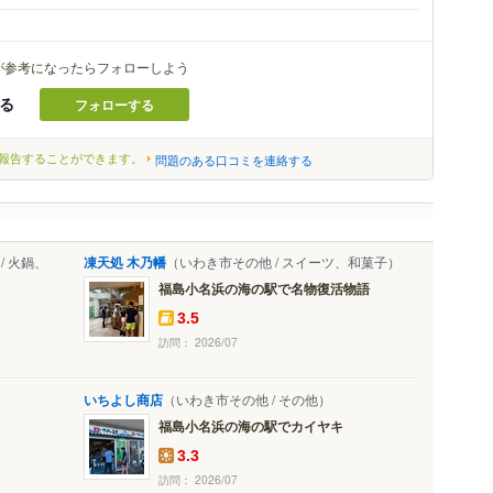
が参考になったらフォローしよう
る
フォローする
報告することができます。
問題のある口コミを連絡する
 火鍋、
凍天処 木乃幡
（いわき市その他 / スイーツ、和菓子）
福島小名浜の海の駅で名物復活物語
3.5
訪問： 2026/07
いちよし商店
（いわき市その他 / その他）
福島小名浜の海の駅でカイヤキ
3.3
訪問： 2026/07