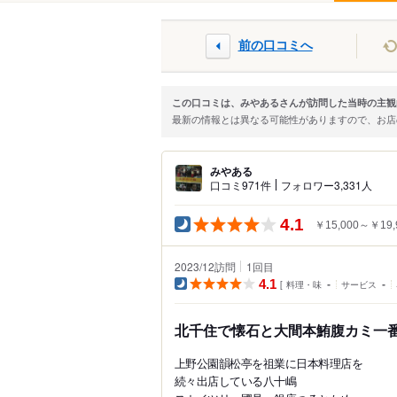
前の口コミへ
この口コミは、みやあるさんが訪問した当時の主観
最新の情報とは異なる可能性がありますので、お
みやある
口コミ971件
フォロワー3,331人
4.1
￥15,000～￥19,
2023/12訪問
1
回目
4.1
料理・味
-
サービス
-
北千住で懐石と大間本鮪腹カミ一
上野公園韻松亭を祖業に日本料理店を
続々出店している八十嶋