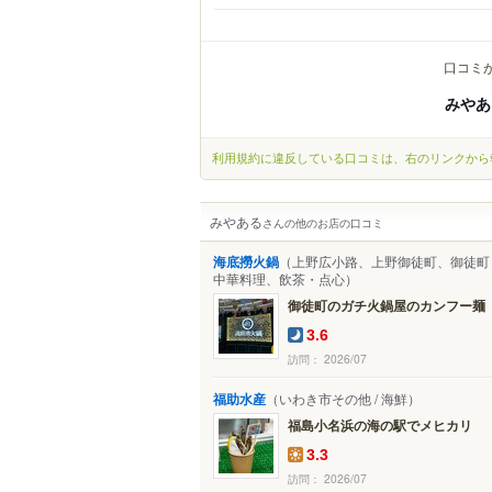
口コミ
みやあ
利用規約に違反している口コミは、右のリンクから
みやある
さんの他のお店の口コミ
海底撈火鍋
（上野広小路、上野御徒町、御徒町 /
中華料理、飲茶・点心）
御徒町のガチ火鍋屋のカンフー麺
3.6
訪問： 2026/07
福助水産
（いわき市その他 / 海鮮）
福島小名浜の海の駅でメヒカリ
3.3
訪問： 2026/07