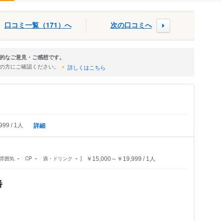
口コミ一覧（171）へ
次の口コミへ
的なご意見・ご感想です。
店の方にご確認ください。
詳しくはこちら
詳細
999
1人
雰囲気
-
CP
-
酒・ドリンク
-
￥15,000～￥19,999
1人
番