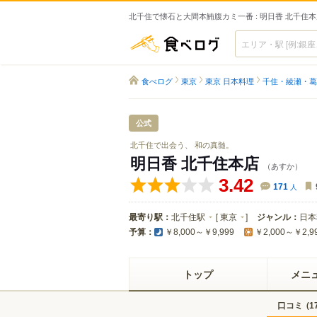
北千住で懐石と大間本鮪腹カミ一番 : 明日香 北千住
食べログ
食べログ
東京
東京 日本料理
千住・綾瀬・葛
公式
北千住で出会う、 和の真髄。
明日香 北千住本店
（あすか）
3.42
171
人
最寄り駅：
北千住駅
[
東京
]
ジャンル：
日本
予算：
￥8,000～￥9,999
￥2,000～￥2,9
トップ
メニ
口コミ
(
1