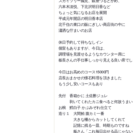
スカイツリー國見、銀座つるとかめ、
六本木淡悦、下北沢明日香など
ちょっと気になるお店を展開
平成元年開店の明日香本店
北千住の東口の賑にぎしい商店街の中に
瀟洒な佇まいのお店
休日予約して待ちなしイン
個室もありますが、今日は、
調理場を見渡せるようなカウンター席に
板長さんの手仕事しっかり見える良い席でし
今日はお高めのコース15000円
店長おまかせの懐石料理を頂きました
もう少し安いコースもあり
先付 香箱かに 土佐酢ジュレ
剥いてくれたカニ食べると何故うまい
お椀 鱈白子 かぶみぞれ仕立て
造り１ 大間鮪 腹カミ一番
大きな柵からカットしてくれて
記憶に残る一皿、時期ものですね
板さん「これ毎日出せる品じゃない