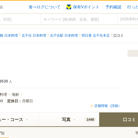
食べログについて
保有Vポイント
予約確認
行っ
本店
飾 日本料理
北千住 日本料理
北千住駅 日本料理
明日香 北千住本店
口コミ
9530
人
料理
海鮮
定休日：
月曜日
99
店舗情報（詳細）
ュー・コース
写真
口コミ
1448
)
71