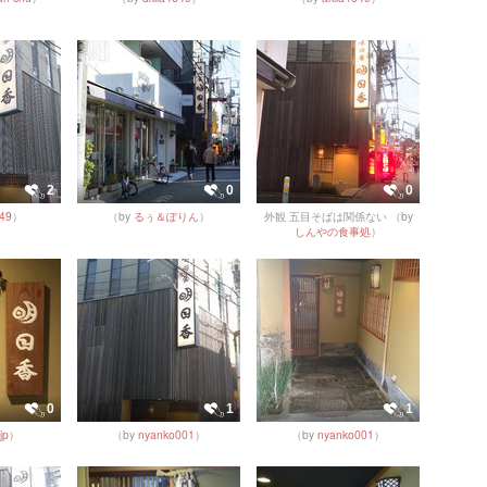
2
0
0
649
）
（by
るぅ＆ぽりん
）
外観 五目そばは関係ない
（by
しんやの食事処
）
0
1
1
jp
）
（by
nyanko001
）
（by
nyanko001
）