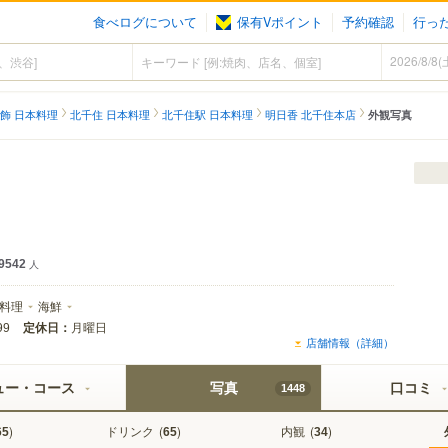
食べログについて
保有Vポイント
予約確認
行っ
飾 日本料理
北千住 日本料理
北千住駅 日本料理
明日香 北千住本店
外観写真
9542
人
料理
海鮮
定休日：
月曜日
99
店舗情報（詳細）
ュー・コース
写真
口コミ
1448
)
ドリンク
(
)
内観
(
)
65
65
34