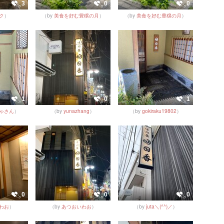
3
0
0
ク
）
（by
美食を好む豊穣の月
）
（by
美食を好む豊穣の月
）
1
0
1
ゃさん
）
（by
yunazhang
）
（by
gokiraku19802
）
0
0
0
わお
）
（by
あつおいわお
）
（by
juta＼(^^)／
）