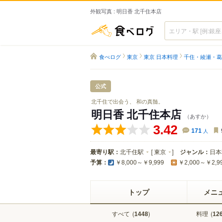
外観写真 : 明日香 北千住本店
食べログ
食べログ
東京
東京 日本料理
千住・綾瀬・葛
公式
北千住で出会う、 和の真髄。
明日香 北千住本店
（あすか）
3.42
171
人
最寄り駅：
北千住駅
[
東京
]
ジャンル：
日本
予算：
￥8,000～￥9,999
￥2,000～￥2,9
トップ
メニ
すべて
(
)
料理
(
1448
12