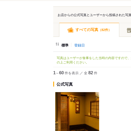
お店からの公式写真とユーザーから投稿された写
すべての写真
（
件）
82
標準
登録日
写真はユーザーが食事をした当時の内容ですので、
の上ご利用ください。
1
～
60
件を表示
／
全
82
件
公式写真