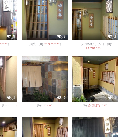
9
8
3
ホーヤ
）
玄関先
（by
デラホーヤ
）
（2016/9月）入口
（by
natchan72
）
1
0
1
（by
ウニコ
（by
Bruno
）
（by
かぴぱら556
）