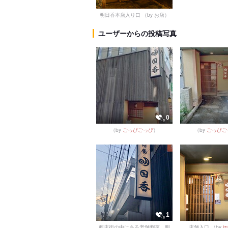
明日香本店入り口
（by お店）
ユーザーからの投稿写真
0
（by
ごっぴごっぴ
）
（by
ごっぴご
1
商店街の中にある老舗割烹、明
店舗入口
（by
iz