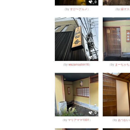
0
（by
すけ〜グルメ
）
（by
緑マス
0
（by
wazamashin16
）
（by
まーちゃち
0
（by
マリアママ1001
）
（by
あつおい