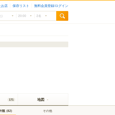
たお店
保存リスト
無料会員登録/ログイン
地図
171
外観
(
)
その他
82