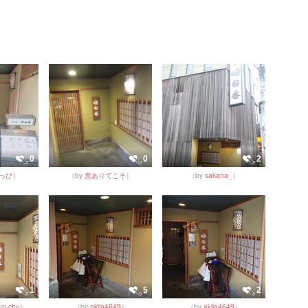
0
0
2
っぴ
）
（by
恵ありてこそ
）
（by
sakana_
）
1
5
2
un-chu
）
（by
akila4649
）
（by
akila4649
）