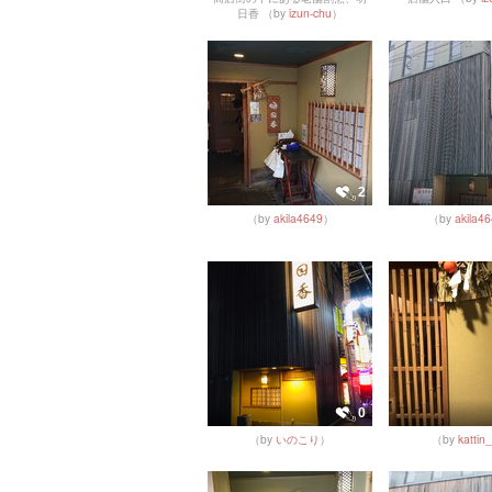
日香
（by
izun-chu
）
2
（by
akila4649
）
（by
akila4
0
（by
いのこり
）
（by
kattin_