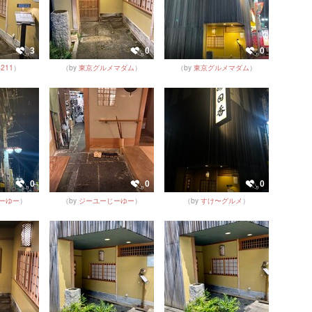
3
0
0
8211
）
（by
東京グルメマダム
）
（by
東京グルメマダム
）
0
0
0
ーゆー
）
（by
ジーユーじーゆー
）
（by
すけ〜グルメ
）