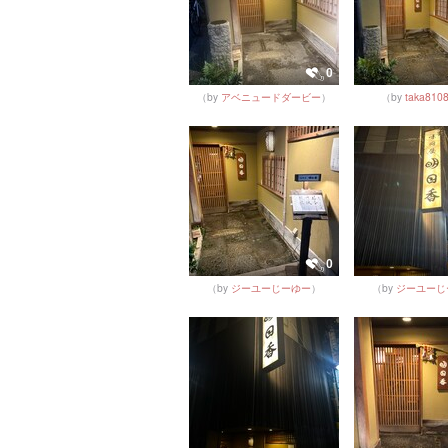
0
（by
アベニュードダービー
）
（by
taka810
0
（by
ジーユーじーゆー
）
（by
ジーユーじ