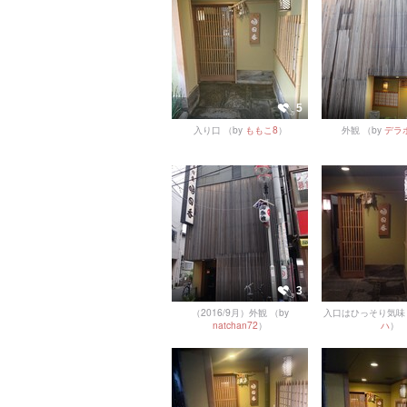
5
入り口
（by
ももこ8
）
外観
（by
デラ
3
（2016/9月）外観
（by
入口はひっそり気味
natchan72
）
ハ
）