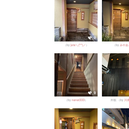
0
（by
juta＼(^^)／
）
（by
みやあ
0
（by
nanat333
）
外観
（by
川井