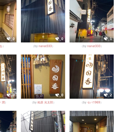
0
0
1
る
）
（by
nanat333
）
（by
nanat333
）
0
0
2
 潤
）
（by
柏原 光太郎
）
（by
セバ1969
）