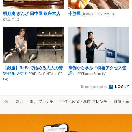
明月庵 ぎんざ 田中屋 銀座本店
十勝屋
(銀座/ダイニングバー)
(銀座/そば)
【銀座】ReFaで始める大人の贅
事例から学ぶ『特権アクセス管
沢セルフケア
理』
PR(ReFa GINZA on CR
PR(KeeperSecurity)
EA)
Recommended by
東京
東京 フレンチ
千住・綾瀬・葛飾 フレンチ
町屋・南千