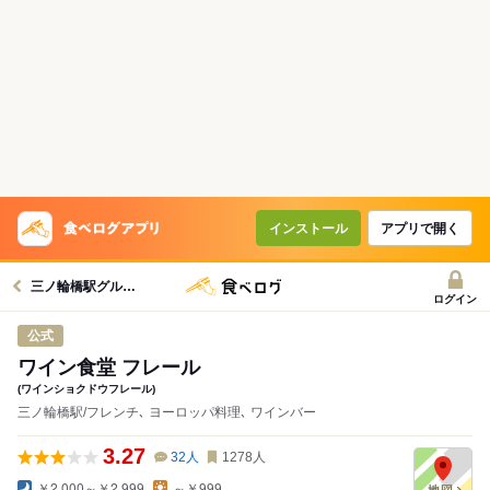
インストール
アプリで開く
三ノ輪橋駅グルメへ
ログイン
公式
ワイン食堂 フレール
(ワインショクドウフレール)
三ノ輪橋駅/フレンチ､ ヨーロッパ料理､ ワインバー
3.27
32
人
1278
人
￥2,000～￥2,999
～￥999