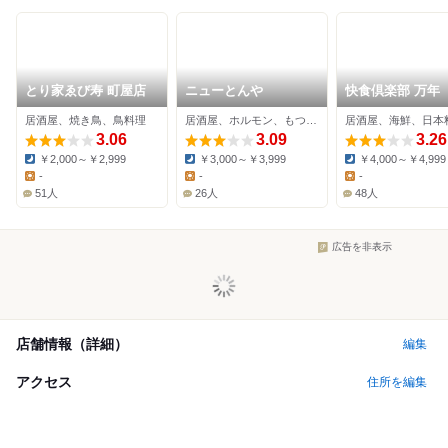
とり家ゑび寿 町屋店
ニューとんや
快食倶楽部 万年
居酒屋、焼き鳥、鳥料理
居酒屋、ホルモン、もつ焼き
居酒屋、海鮮、日本
3.06
3.09
3.26
￥2,000～￥2,999
￥3,000～￥3,999
￥4,000～￥4,999
Dinner:
Dinner:
Dinner:
-
-
-
Lunch:
Lunch:
Lunch:
51人
26人
48人
広告を非表示
店舗情報（詳細）
編集
アクセス
住所を編集