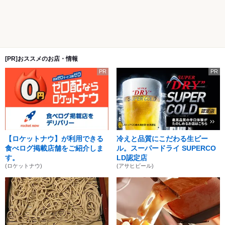
[PR]おススメのお店・情報
PR
PR
【ロケットナウ】が利用できる
冷えと品質にこだわる生ビー
食べログ掲載店舗をご紹介しま
ル。スーパードライ SUPERCO
す。
LD認定店
(ロケットナウ)
(アサヒビール)