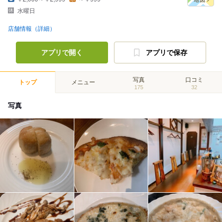
水曜日
店舗情報（詳細）
アプリで開く
アプリで保存
写真
口コミ
トップ
メニュー
175
32
写真