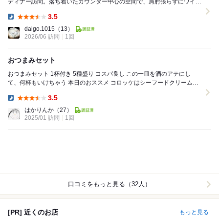
ディナー訪問。落ち着いたカウンター中心の空間で、肩肘張らずにワイン
と料理を楽しめるお店です。 ...
3.5
Dinner:
daigo.1015
（13）
2026/06 訪問
1回
おつまみセット
おつまみセット 1杯付き 5種盛り コスパ良し この一皿を酒のアテにし
て、何杯もいけちゃう 本日のおススメ コロッケはシーフードクリームコ
ロッケと鯛クリームコロッケ ...
3.5
Dinner:
はかりんか
（27）
2025/01 訪問
1回
口コミをもっと見る（32人）
[PR] 近くのお店
もっと見る