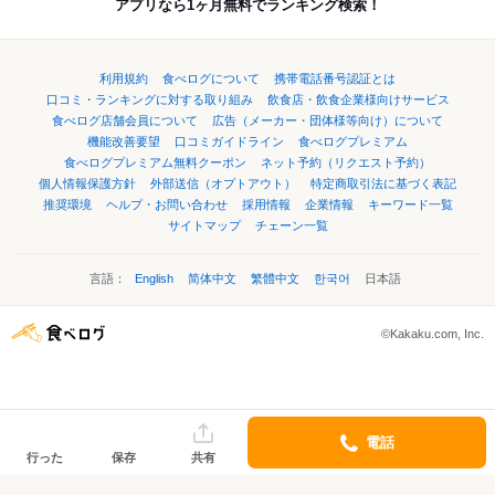
アプリなら1ヶ月無料でランキング検索！
利用規約
食べログについて
携帯電話番号認証とは
口コミ・ランキングに対する取り組み
飲食店・飲食企業様向けサービス
食べログ店舗会員について
広告（メーカー・団体様等向け）について
機能改善要望
口コミガイドライン
食べログプレミアム
食べログプレミアム無料クーポン
ネット予約（リクエスト予約）
個人情報保護方針
外部送信（オプトアウト）
特定商取引法に基づく表記
推奨環境
ヘルプ・お問い合わせ
採用情報
企業情報
キーワード一覧
サイトマップ
チェーン一覧
言語：
English
简体中文
繁體中文
한국어
日本語
©Kakaku.com, Inc.
電話
行った
保存
共有