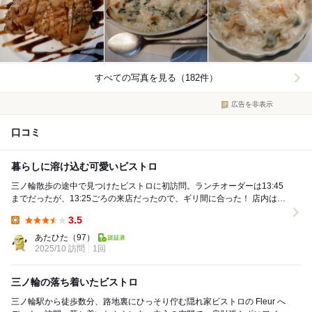
すべての写真を見る（182件）
広告を非表示
口コミ
暮らしに溶け込む可愛いビストロ
三ノ輪散歩の途中で見つけたビストロに初訪問。ランチオーダーは13:45
までだったが、13:25ごろの来店だったので、ギリ間に合った！ 店内はカ
ウンターのみの10席ほど。ご近所...
3.5
Lunch:
あたひた
（97）
2025/10 訪問
1回
三ノ輪の落ち着いたビストロ
三ノ輪駅から徒歩数分、路地裏にひっそり佇む隠れ家ビストロの Fleur へ