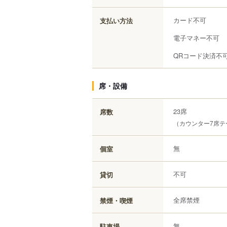
カード不可
支払い方法
電子マネー不可
QRコード決済不
席・設備
23席
席数
（カウンター7席テ
無
個室
不可
貸切
全席禁煙
禁煙・喫煙
無
駐車場