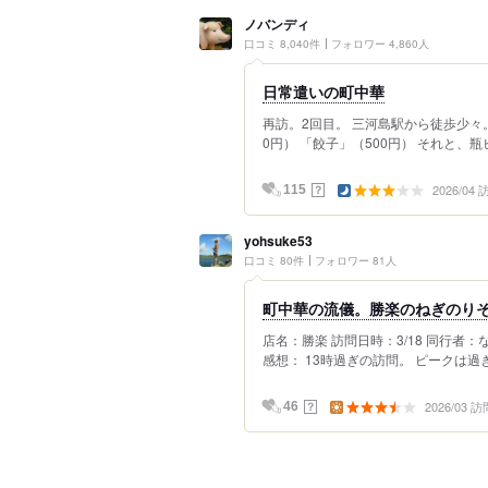
ノバンディ
口コミ 8,040件
フォロワー 4,860人
日常遣いの町中華
再訪。2回目。 三河島駅から徒歩少々
0円） 「餃子」（500円） それと、瓶ビー
2026/04
？
115
yohsuke53
口コミ 80件
フォロワー 81人
町中華の流儀。勝楽のねぎのり
店名：勝楽 訪問日時：3/18 同行
感想： 13時過ぎの訪問。 ピークは過ぎ
2026/03 訪
？
46