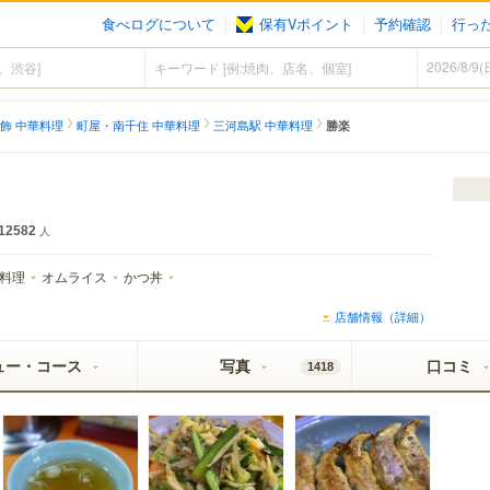
食べログについて
保有Vポイント
予約確認
行っ
飾 中華料理
町屋・南千住 中華料理
三河島駅 中華料理
勝楽
12582
人
料理
オムライス
かつ丼
店舗情報（詳細）
ュー・コース
写真
口コミ
1418