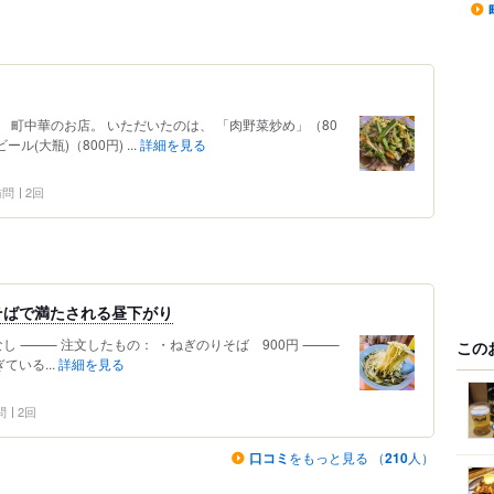
。 町中華のお店。 いただいたのは、 「肉野菜炒め」（80
ル(大瓶)（800円) ...
詳細を見る
 訪問
2回
そばで満たされる昼下がり
者：なし ⸻ 注文したもの： ・ねぎのりそば 900円 ⸻
この
ている...
詳細を見る
問
2回
口コミ
をもっと見る （
210
人）