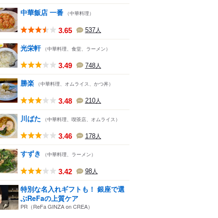
中華飯店 一番
（中華料理）
3.65
537
人
光栄軒
（中華料理、食堂、ラーメン）
3.49
748
人
勝楽
（中華料理、オムライス、かつ丼）
3.48
210
人
川ばた
（中華料理、喫茶店、オムライス）
3.46
178
人
すずき
（中華料理、ラーメン）
3.42
98
人
特別な名入れギフトも！ 銀座で選
ぶReFaの上質ケア
PR（ReFa GINZA on CREA）