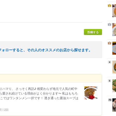
1
2
投稿する
3
フォローすると、その人のオススメのお店から探せます。
4
5
ハマり、 さっそく再訪♪ 相変わらず地元で人気の町中
ら愛され続けている理由がよく分かります〜 私はもちろ
ここではワンタンメン一択です！ 透き通った醤油スープは
問
2回