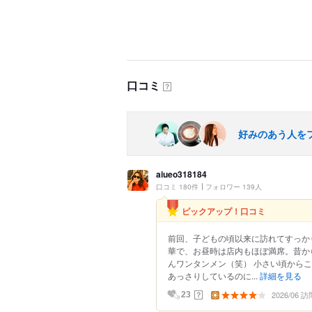
口コミ
？
好みのあう人を
aiueo318184
口コミ 180件
フォロワー 139人
ピックアップ！口コミ
前回、子どもの頃以来に訪れてすっかり
華で、お昼時は店内もほぼ満席。昔か
んワンタンメン（笑） 小さい頃から
あっさりしているのに...
詳細を見る
2026/06 訪
？
23