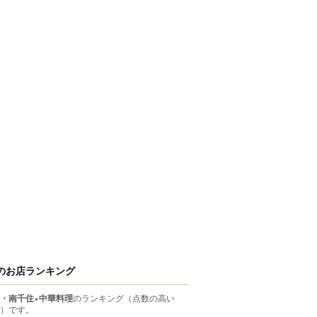
のお店ランキング
・南千住×中華料理
のランキング
（点数の高い
）
です。