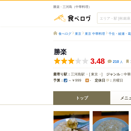
勝楽 - 三河島（中華料理）
食べログ
食べログ
東京
東京 中華料理
千住・綾瀬・葛
勝楽
3.48
210
人
最寄り駅：
三河島駅
[
東京
]
ジャンル：
中華
予算：
定休日
：
月曜日
～￥999
-
トップ
メニ