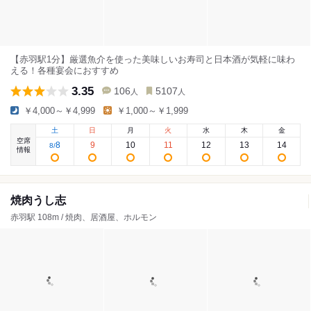
【赤羽駅1分】厳選魚介を使った美味しいお寿司と日本酒が気軽に味わ
える！各種宴会におすすめ
3.35
106
5107
人
人
￥4,000～￥4,999
￥1,000～￥1,999
土
日
月
火
水
木
金
空席
8
9
10
11
12
13
14
8
/
情報
焼肉うし志
赤羽駅 108m / 焼肉、居酒屋、ホルモン