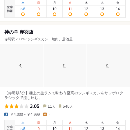
土
日
月
火
水
木
金
空席
8
9
10
11
12
13
14
8
/
情報
神の羊 赤羽店
赤羽駅 233m / ジンギスカン、焼肉、居酒屋
【赤羽駅3分】極上の生ラムで味わう至高のジンギスカンをサッポロク
ラシックで流し込む。
3.05
11
548
人
人
￥4,000～￥4,999
-
土
日
月
火
水
木
金
空席
8
9
10
11
12
13
14
8
/