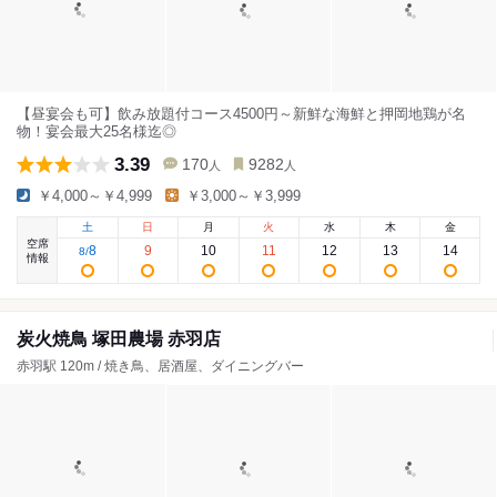
【昼宴会も可】飲み放題付コース4500円～新鮮な海鮮と押岡地鶏が名
物！宴会最大25名様迄◎
3.39
170
9282
人
人
￥4,000～￥4,999
￥3,000～￥3,999
土
日
月
火
水
木
金
空席
8
9
10
11
12
13
14
8
/
情報
炭火焼鳥 塚田農場 赤羽店
赤羽駅 120m / 焼き鳥、居酒屋、ダイニングバー