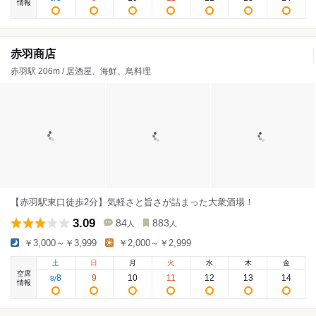
情報
赤羽商店
赤羽駅 206m / 居酒屋、海鮮、鳥料理
【赤羽駅東口徒歩2分】気軽さと旨さが詰まった大衆酒場！
3.09
84
883
人
人
￥3,000～￥3,999
￥2,000～￥2,999
土
日
月
火
水
木
金
空席
8
9
10
11
12
13
14
8
/
情報