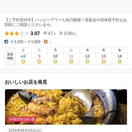
【ご予約受付中】ハッピーアワーも毎日開催！昼宴会や団体様予約もお
気軽にご相談くださいませ。
3.07
67
2140
人
人
￥3,000～￥3,999
-
土
日
月
火
水
木
金
空席
8
9
10
11
12
13
14
8
/
情報
おいしいお店を発見
3.5以下のうまい店
2026年08月04日(火)