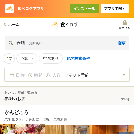
インストール
アプリで開く
ホーム
ログイン
変更
赤羽
焼酎あり
予算
空席あり
他の検索条件
日時
時間
人数
でネット予約
おいしい焼酎が飲める
赤羽
の
お店
332
件
かんどころ
赤羽駅 210m / 居酒屋、海鮮、馬肉料理