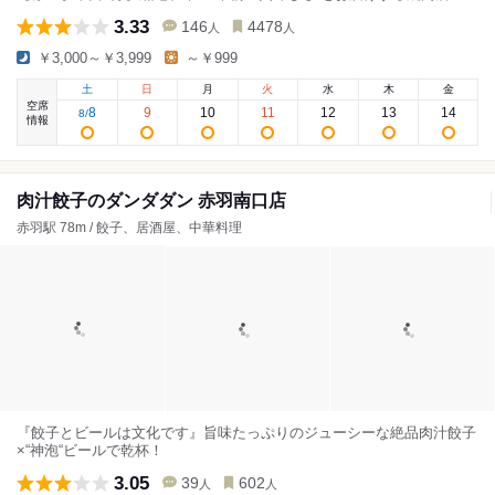
3.33
146
4478
人
人
￥3,000～￥3,999
～￥999
土
日
月
火
水
木
金
空席
8
9
10
11
12
13
14
8
/
情報
肉汁餃子のダンダダン 赤羽南口店
赤羽駅 78m / 餃子、居酒屋、中華料理
『餃子とビールは文化です』旨味たっぷりのジューシーな絶品肉汁餃子
×“神泡“ビールで乾杯！
3.05
39
602
人
人