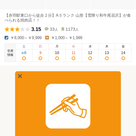
【赤羽駅東口から徒歩２分】A５ランク 山形【雪降り和牛尾花沢】が食
べられる焼肉店！！
3.15
33
1173
人
人
￥8,000～￥9,999
￥1,000～￥1,999
土
日
月
火
水
木
金
空席
8
9
10
11
12
13
14
8
/
情報