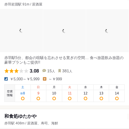
赤羽岩淵駅 91m / 居酒屋
赤羽駅5分、都会の喧騒を忘れさせる寛ぎの空間… 食べ放題飲み放題の
豪華プランもご提供!!
3.08
15
381
人
人
￥5,000～￥5,999
～￥999
土
日
月
火
水
木
金
空席
8
9
10
11
12
13
14
8
/
情報
和食処ゆたかや
赤羽駅 408m / 居酒屋、寿司、海鮮