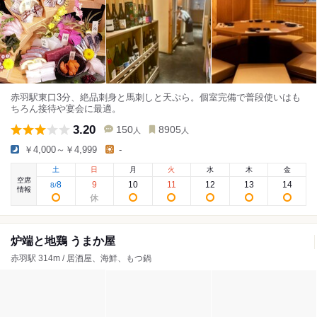
赤羽駅東口3分、絶品刺身と馬刺しと天ぷら。個室完備で普段使いはも
ちろん接待や宴会に最適。
3.20
150
8905
人
人
￥4,000～￥4,999
-
土
日
月
火
水
木
金
空席
8
9
10
11
12
13
14
8
/
情報
炉端と地鶏 うまか屋
赤羽駅 314m / 居酒屋、海鮮、もつ鍋