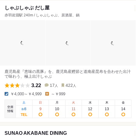
しゃぶしゃぶ だし屋
赤羽岩淵駅 240m / しゃぶしゃぶ、居酒屋、鍋
鹿児島産『恵味の黒豚』を、鹿児島産鰹節と道南産昆布を合わせた出汁
で味わう、極上出汁しゃぶ
3.22
17
422
人
人
￥4,000～￥4,999
～￥999
土
日
月
火
水
木
金
空席
8
9
10
11
12
13
14
8
/
情報
SUNAO AKABANE DINING