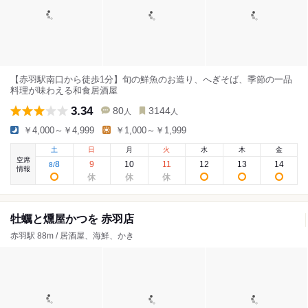
【赤羽駅南口から徒歩1分】旬の鮮魚のお造り、へぎそば、季節の一品
料理が味わえる和食居酒屋
3.34
80
3144
人
人
￥4,000～￥4,999
￥1,000～￥1,999
土
日
月
火
水
木
金
空席
8
9
10
11
12
13
14
8
/
情報
牡蠣と燻屋かつを 赤羽店
赤羽駅 88m / 居酒屋、海鮮、かき