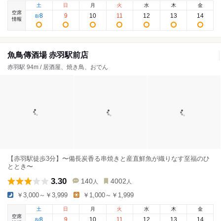
土
日
月
火
水
木
金
空席
8
9
10
11
12
13
14
8
/
情報
魚鳥傳酒場 赤羽駅前店
赤羽駅 94m / 居酒屋、焼き鳥、おでん
【赤羽駅徒歩3分】〜備長炭香る串焼きと産直鮮魚が織りなす至福のひ
ととき〜
3.30
140
4002
人
人
￥3,000～￥3,999
￥1,000～￥1,999
土
日
月
火
水
木
金
空席
8
9
10
11
12
13
14
8
/