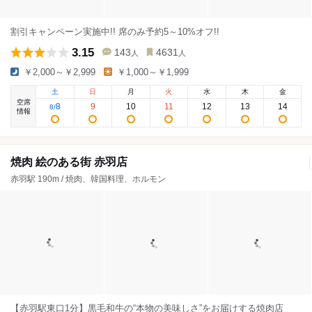
割引キャンペーン実施中!! 席のみ予約5～10%オフ!!
3.15
143
4631
人
人
￥2,000～￥2,999
￥1,000～￥1,999
土
日
月
火
水
木
金
空席
8
9
10
11
12
13
14
8
/
情報
焼肉 絵のある街 赤羽店
赤羽駅 190m / 焼肉、韓国料理、ホルモン
【赤羽駅東口1分】黒毛和牛の“本物の美味しさ”をお届けする焼肉店