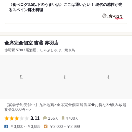
〈食べログ3.5以下のうまい店〉ここは通いたい！ 現代の感性が光
るスペイン郷土料理
全席完全個室 吉蔵 赤羽店
赤羽駅 57m / 居酒屋、しゃぶしゃぶ、焼き鳥
【宴会予約受付中】九州地鶏×全席完全個室居酒屋◆お得な3H飲み放題
宴会3,000円～♪
3.11
155
4788
人
人
￥3,000～￥3,999
￥2,000～￥2,999