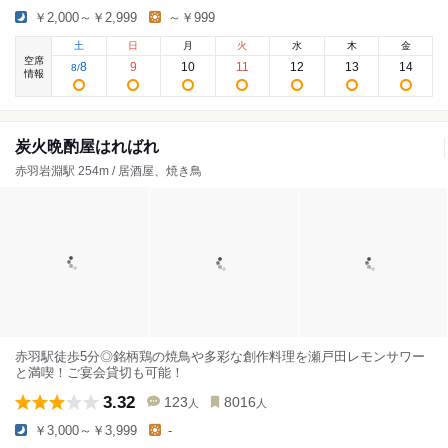
￥2,000～￥2,999
～￥999
土
日
月
火
水
木
金
空席
8
9
10
11
12
13
14
8
/
情報
炭火晩酌屋はればれ
赤羽岩淵駅 254m / 居酒屋、焼き鳥
赤羽駅徒歩5分◎銘柄鶏の焼鳥や多彩な創作料理を瀬戸田レモンサワー
と満喫！ご宴会貸切も可能！
3.32
123
8016
人
人
￥3,000～￥3,999
-