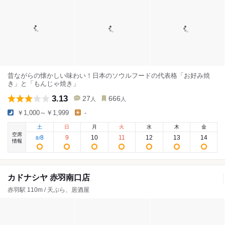
昔ながらの懐かしい味わい！日本のソウルフードの代表格「お好み焼
き」と「もんじゃ焼き」
3.13
27
666
人
人
￥1,000～￥1,999
-
土
日
月
火
水
木
金
空席
8
9
10
11
12
13
14
8
/
情報
カドナシヤ 赤羽南口店
赤羽駅 110m / 天ぷら、居酒屋