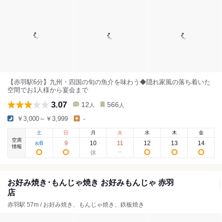
【赤羽駅6分】九州・四国の旬の魚介を味わう◆隠れ家風の落ち着いた
空間でお1人様から宴会まで
3.07
12
566
人
人
￥3,000～￥3,999
-
土
日
月
火
水
木
金
空席
8
9
10
11
12
13
14
8
/
情報
お好み焼き･もんじゃ焼き お好みもんじゃ 赤羽
店
赤羽駅 57m / お好み焼き、もんじゃ焼き、鉄板焼き