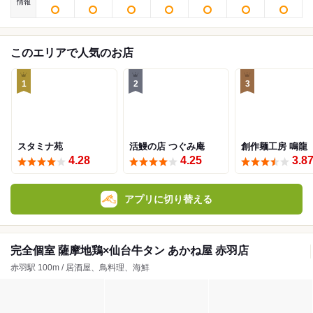
情報
このエリアで人気のお店
1
2
3
スタミナ苑
活鰻の店 つぐみ庵
創作麺工房 鳴龍
4.28
4.25
3.8
アプリに切り替える
完全個室 薩摩地鶏×仙台牛タン あかね屋 赤羽店
赤羽駅 100m / 居酒屋、鳥料理、海鮮