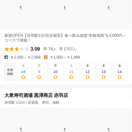
新規OPEN【赤羽駅1分/完全個室】食べ飲み放題“本格地鶏”を3,000円～
コースで堪能！
3.09
76
1707
人
人
￥2,000～￥2,999
￥1,000～￥1,999
土
日
月
火
水
木
金
空席
8
9
10
11
12
13
14
8
/
情報
大衆寿司酒場 黒澤商店 赤羽店
赤羽駅 131m / 居酒屋、寿司、海鮮