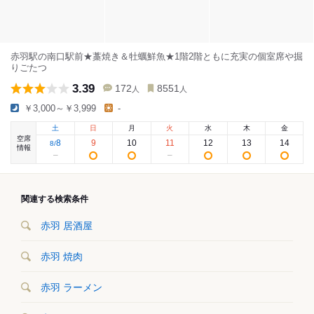
赤羽駅の南口駅前★藁焼き＆牡蠣鮮魚★1階2階ともに充実の個室席や掘
りごたつ
3.39
172
8551
人
人
￥3,000～￥3,999
-
土
日
月
火
水
木
金
空席
8
9
10
11
12
13
14
8
/
情報
関連する検索条件
赤羽 居酒屋
赤羽 焼肉
赤羽 ラーメン