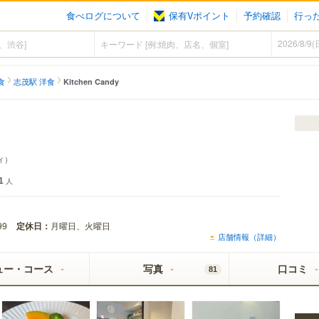
食べログについて
保有Vポイント
予約確認
行っ
）
食
志茂駅 洋食
Kitchen Candy
ィ）
1
人
定休日：
月曜日、火曜日
99
店舗情報（詳細）
ュー・コース
写真
口コミ
81