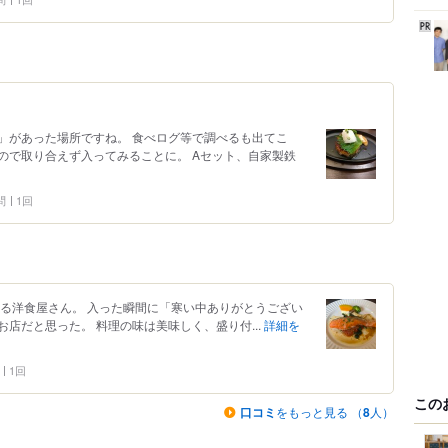
」があった場所ですね。 食べログ等で調べるも出てこ
ので取り合えず入ってみることに。 Aセット、自家製鉄
問
1回
ある洋食屋さん。 入った瞬間に「寒い中ありがとうござい
店だと思った。 料理の味は美味しく、盛り付...
詳細を
1回
この
口コミ
をもっと見る （
8
人）