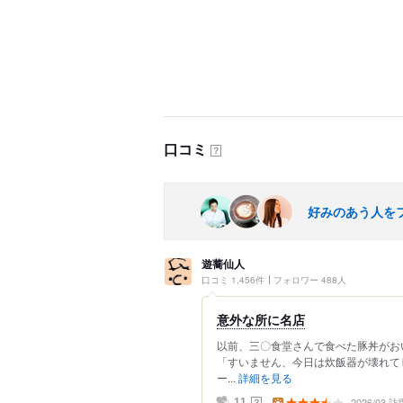
口コミ
？
好みのあう人を
遊蕎仙人
口コミ 1,456件
フォロワー 488人
意外な所に名店
以前、三〇食堂さんで食べた豚丼がお
「すいません、今日は炊飯器が壊れて
ー...
詳細を見る
2026/03 訪
？
11