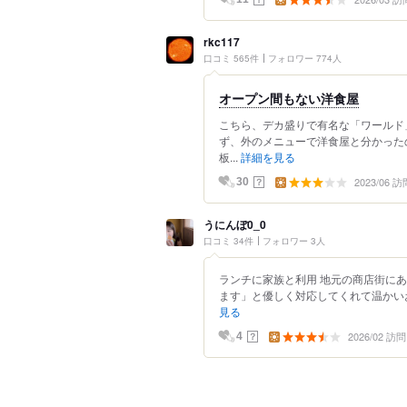
rkc117
口コミ 565件
フォロワー 774人
オープン間もない洋食屋
こちら、デカ盛りで有名な「ワールド
ず、外のメニューで洋食屋と分かった
板...
詳細を見る
2023/06 訪
？
30
うにんぼ0_0
口コミ 34件
フォロワー 3人
ランチに家族と利用 地元の商店街に
ます」と優しく対応してくれて温かいお
見る
2026/02 訪問
？
4