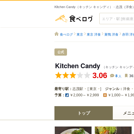
Kitchen Candy（キッチン キャンディ） - 志茂（洋食
食べログ
食べログ
東京
東京 洋食
巣鴨 洋食
赤羽 洋
公式
Kitchen Candy
（キッチン キャンデ
3.06
8
人
36
最寄り駅：
志茂駅
[
東京
]
ジャンル：
洋食
予算：
￥2,000～￥2,999
￥1,000～￥1,9
トップ
メニ