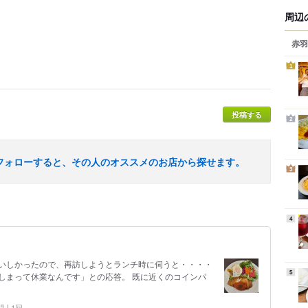
周辺
赤羽
1
投稿する
2
フォローすると、その人のオススメのお店から探せます。
3
4
いしかったので、再訪しようとランチ時に伺うと・・・・
5
しまって休業なんです」との応答。 既に近くのコインパ
問
1回