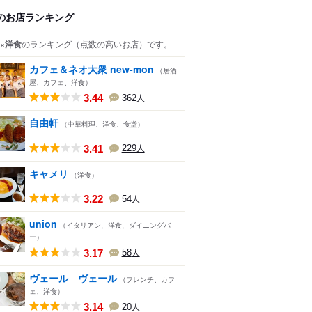
のお店ランキング
×洋食
のランキング
（点数の高いお店）
です。
カフェ＆ネオ大衆 new-mon
（居酒
屋、カフェ、洋食）
3.44
362
人
自由軒
（中華料理、洋食、食堂）
3.41
229
人
キャメリ
（洋食）
3.22
54
人
union
（イタリアン、洋食、ダイニングバ
ー）
3.17
58
人
ヴェール ヴェール
（フレンチ、カフ
ェ、洋食）
3.14
20
人