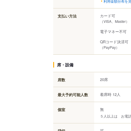
利用金額分布を
カード可
支払い方法
（VISA、Master）
電子マネー不可
QRコード決済可
（PayPay）
席・設備
20席
席数
着席時 12人
最大予約可能人数
無
個室
５人以上は お電
可
貸切