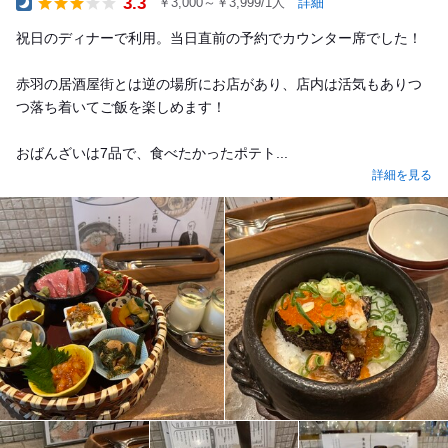
3.3
￥3,000～￥3,999/1人
詳細
Dinner
祝日のディナーで利用。当日直前の予約でカウンター席でした！
赤羽の居酒屋街とは逆の場所にお店があり、店内は活気もありつ
つ落ち着いてご飯を楽しめます！
おばんざいは7品で、食べたかったポテト...
詳細を見る