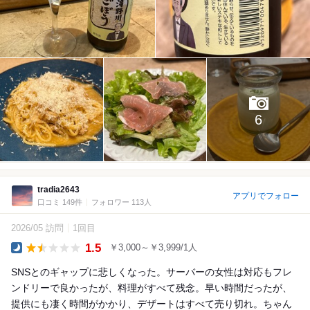
6
tradia2643
アプリでフォロー
口コミ 149件
フォロワー 113人
2026/05 訪問
1回目
1.5
￥3,000～￥3,999/1人
Dinner
SNSとのギャップに悲しくなった。サーバーの女性は対応もフレ
ンドリーで良かったが、料理がすべて残念。早い時間だったが、
提供にも凄く時間がかかり、デザートはすべて売り切れ。ちゃん