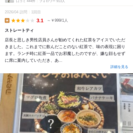
口コミ 444件
フォロワー 913人
2026/04 訪問
1回目
3.1
～￥999/1人
Lunch
ストレートティ
店長と思しき男性店員さんが勧めてくれた紅茶をアイスでいただ
きました。これまでに飲んだことのない紅茶で、味の表現に困り
ます。ランチ時に紅茶一品でお邪魔したのですが、嫌な顔もせず
に席に案内していただき、あ...
詳細を見る