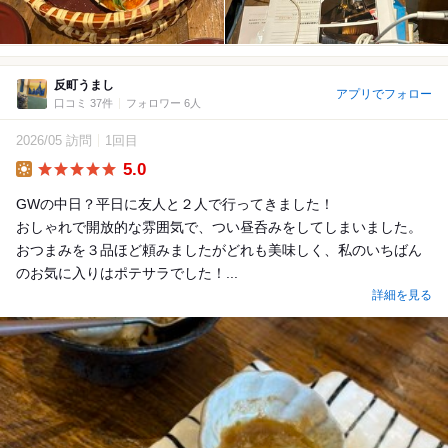
反町うまし
アプリでフォロー
口コミ 37件
フォロワー 6人
2026/05 訪問
1回目
5.0
Lunch
GWの中日？平日に友人と２人で行ってきました！
おしゃれで開放的な雰囲気で、つい昼呑みをしてしまいました。
おつまみを３品ほど頼みましたがどれも美味しく、私のいちばん
のお気に入りはポテサラでした！...
詳細を見る