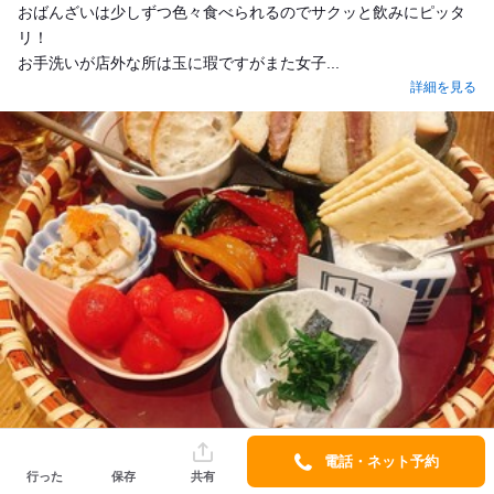
おばんざいは少しずつ色々食べられるのでサクッと飲みにピッタ
リ！
お手洗いが店外な所は玉に瑕ですがまた女子...
詳細を見る
電話・ネット予約
行った
保存
共有
221e1a