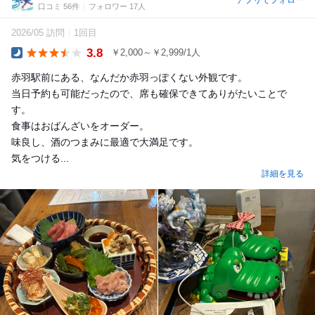
口コミ 56件
フォロワー 17人
2026/05 訪問
1回目
3.8
￥2,000～￥2,999/1人
Dinner
赤羽駅前にある、なんだか赤羽っぽくない外観です。
当日予約も可能だったので、席も確保できてありがたいことで
す。
食事はおばんざいをオーダー。
味良し、酒のつまみに最適で大満足です。
気をつける...
詳細を見る