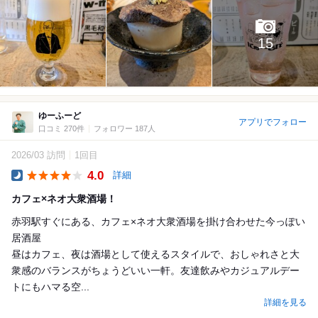
15
ゆーふーど
アプリでフォロー
口コミ 270件
フォロワー 187人
2026/03 訪問
1回目
4.0
詳細
Dinner
カフェ×ネオ大衆酒場！
赤羽駅すぐにある、カフェ×ネオ大衆酒場を掛け合わせた今っぽい
居酒屋
昼はカフェ、夜は酒場として使えるスタイルで、おしゃれさと大
衆感のバランスがちょうどいい一軒。友達飲みやカジュアルデー
トにもハマる空...
詳細を見る