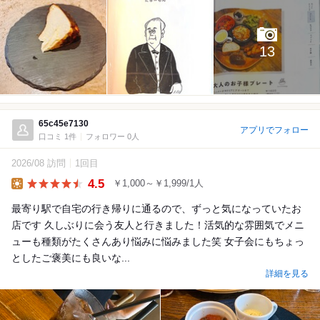
13
65c45e7130
アプリでフォロー
口コミ 1件
フォロワー 0人
2026/08 訪問
1回目
4.5
￥1,000～￥1,999/1人
Lunch
最寄り駅で自宅の行き帰りに通るので、ずっと気になっていたお
店です 久しぶりに会う友人と行きました！活気的な雰囲気でメニ
ューも種類がたくさんあり悩みに悩みました笑 女子会にもちょっ
としたご褒美にも良いな...
詳細を見る