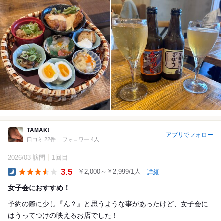
TAMAK!
アプリでフォロー
口コミ 22件
フォロワー 4人
2026/03 訪問
1回目
3.5
￥2,000～￥2,999/1人
詳細
Dinner
女子会におすすめ！
予約の際に少し『ん？』と思うような事があったけど、女子会に
はうってつけの映えるお店でした！