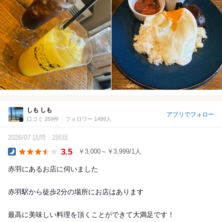
しも しも
アプリでフォロー
口コミ 259件
フォロワー 1499人
2026/07 訪問
2回目
3.5
￥3,000～￥3,999/1人
Dinner
赤羽にあるお店に伺いました
赤羽駅から徒歩2分の場所にお店はあります
最高に美味しい料理を頂くことができて大満足です！