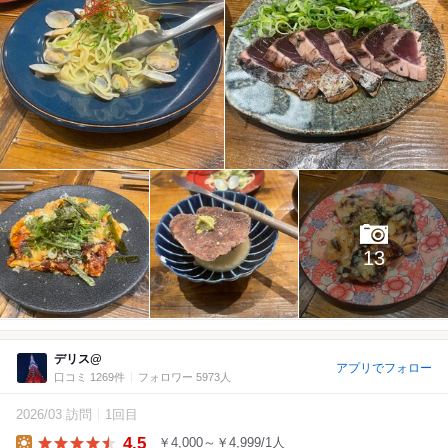
13
デリス@
アプリでフォロー
口コミ 1269件
フォロワー 5973人
2026/03 訪問
1回目
4.5
￥4,000～￥4,999/1人