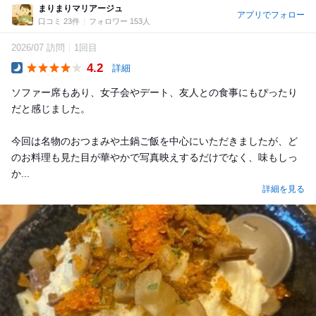
まりまりマリアージュ
アプリでフォロー
口コミ 23件
フォロワー 153人
2026/07 訪問
1回目
4.2
詳細
Dinner
ソファー席もあり、女子会やデート、友人との食事にもぴったり
だと感じました。
今回は名物のおつまみや土鍋ご飯を中心にいただきましたが、ど
のお料理も見た目が華やかで写真映えするだけでなく、味もしっ
か...
詳細を見る