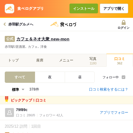
インストール
アプリで開く
赤羽駅グルメへ
ログイン
カフェ＆ネオ大衆 new-mon
公式
赤羽駅/居酒屋､ カフェ､ 洋食
写真
口コミ
トップ
座席
メニュー
1180
362
すべて
夜
昼
フォロー中
口コミ検索をするには？
378件
ピックアップ！口コミ
79f89c
アプリでフォロー
口コミ 286件
フォロワー 42人
2025/12 訪問
1回目