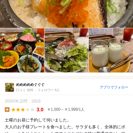
めめめめめぐぐぐ
アプリでフォロー
口コミ 30件
フォロワー 4人
2026/06 訪問
1回目
3.0
￥1,000～￥1,999/1人
Lunch
土曜のお昼に予約して伺いました。
大人のお子様プレートを食べました。サラダも多く、全体的にボ