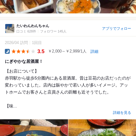
たいわんわんちゃん
アプリでフォロー
口コミ 628件
フォロワー 145人
2026/04 訪問
1回目
3.5
￥2,000～￥2,999/1人
詳細
Dinner
にぎやかな居酒屋！
【お店について】
赤羽駅から徒歩5分圏内にある居酒屋。昔は豆花のお店だったのが
変わっていました。店内は賑やかで若い人が多いイメージ。アッ
トホームでお客さんと店員さんの距離も近そうでした。
【味...
詳細を見る