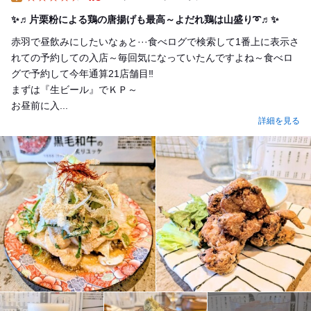
Lunch
✨♬片栗粉による鶏の唐揚げも最高～よだれ鶏は山盛り➰♬✨
赤羽で昼飲みにしたいなぁと···食べログで検索して1番上に表示さ
れての予約しての入店～毎回気になっていたんですよね～食べロ
グで予約して今年通算21店舗目‼️
まずは『生ビール』でＫＰ～
お昼前に入...
詳細を見る