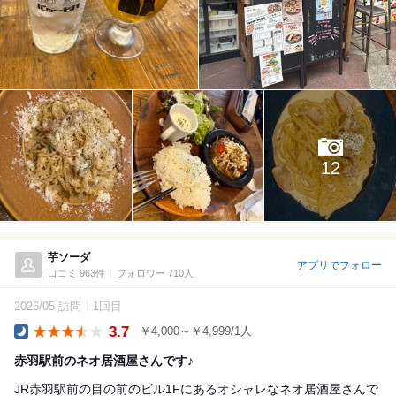
12
芋ソーダ
アプリでフォロー
口コミ 963件
フォロワー 710人
2026/05 訪問
1回目
3.7
￥4,000～￥4,999/1人
Dinner
赤羽駅前のネオ居酒屋さんです♪
JR赤羽駅前の目の前のビル1Fにあるオシャレなネオ居酒屋さんで