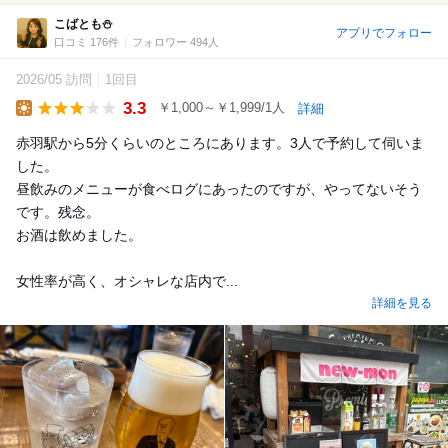
こばとも⛄️
アプリでフォロー
口コミ 176件
フォロワー 494人
2026/05 訪問
1回目
3.3
￥1,000～￥1,999/1人
詳細
Lunch
赤羽駅から5分くらいのところにあります。3人で予約して伺いま
した。
昼飲みのメニューが食べログにあったのですが、やってないそう
です。残念。
お酒は飲めました。
女性率が高く、オシャレな店内で...
詳細を見る