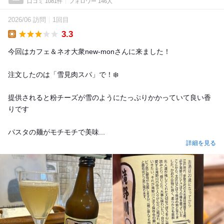
口コミ 1081件
フォロワー 146人
2026/06 訪問
1回目
3.3
Lunch
今回はカフェ＆ネオ大衆new‐monさんに来ました！
注文したのは「雪見肉スパ」で！❄️
提供されると粉チーズが雪のようにたっぷりかかっていて良い香
りです
パスタの麺がモチモチで美味...
詳細を見る