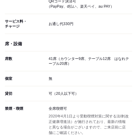
QRコード決済可
（PayPay、d払い、楽天ペイ、au PAY）
サービス料・
お通し代330円
チャージ
席・設備
席数
41席（カウンター9席、テーブル12席 はなれテ
ーブル20席）
個室
無
貸切
可（20人以下可）
禁煙・喫煙
全席喫煙可
2020年4月1日より受動喫煙対策に関する法律(改
正健康増進法）が施行されており、最新の情報
と異なる場合がございますので、ご来店前に店
舗にご確認ください。