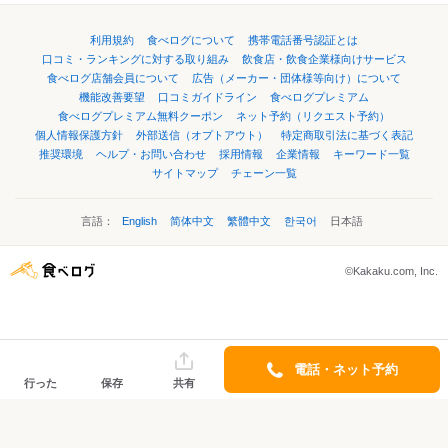
利用規約
食べログについて
携帯電話番号認証とは
口コミ・ランキングに対する取り組み
飲食店・飲食企業様向けサービス
食べログ店舗会員について
広告（メーカー・団体様等向け）について
機能改善要望
口コミガイドライン
食べログプレミアム
食べログプレミアム無料クーポン
ネット予約（リクエスト予約）
個人情報保護方針
外部送信（オプトアウト）
特定商取引法に基づく表記
推奨環境
ヘルプ・お問い合わせ
採用情報
企業情報
キーワード一覧
サイトマップ
チェーン一覧
言語：
English
简体中文
繁體中文
한국어
日本語
©Kakaku.com, Inc.
電話・ネット予約
行った
保存
共有