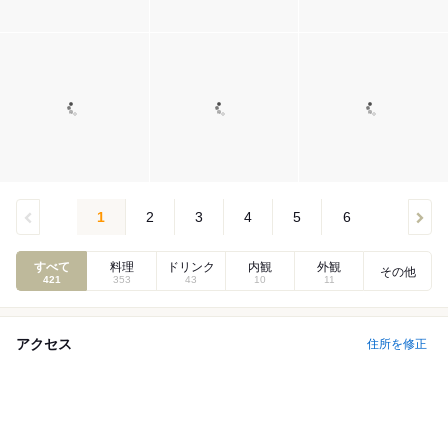
1
2
3
4
5
6
すべて
料理
ドリンク
内観
外観
その他
421
353
43
10
11
アクセス
住所を修正