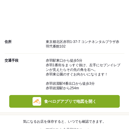
住所
東京都北区赤羽1-37-7 コンチネンタルプラザ赤
羽弐番館102
交通手段
赤羽駅東口から徒歩5分
赤羽1番街をまっすぐ抜け、左手にセブンイレブ
ンが見えたらその先の角を右へ。
赤羽東公園のすぐお向かいになります！
赤羽岩淵駅4番出口から徒歩3分
赤羽岩淵駅から254m
食べログアプリで地図を開く
気になるお店を保存すると、いつでも確認できます。