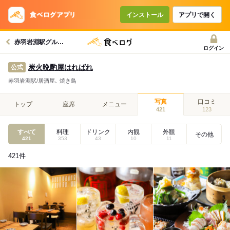
インストール
アプリで開く
赤羽岩淵駅グルメへ
ログイン
炭火晩酌屋はればれ
公式
赤羽岩淵駅/居酒屋､ 焼き鳥
写真
口コミ
トップ
座席
メニュー
421
123
すべて
料理
ドリンク
内観
外観
その他
421
353
43
10
11
421
件