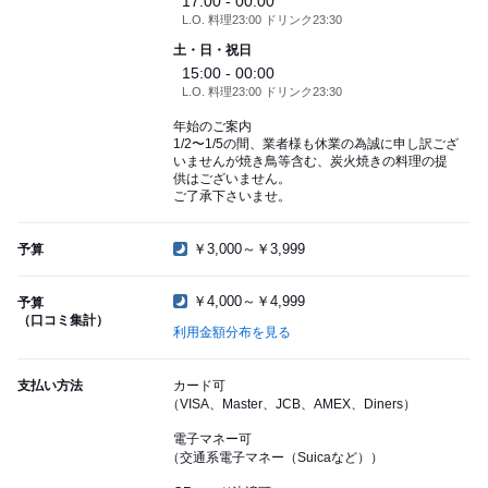
17:00 - 00:00
L.O. 料理23:00 ドリンク23:30
土・日・祝日
15:00 - 00:00
L.O. 料理23:00 ドリンク23:30
年始のご案内
1/2〜1/5の間、業者様も休業の為誠に申し訳ござ
いませんが焼き鳥等含む、炭火焼きの料理の提
供はございません。
ご了承下さいませ。
￥3,000～￥3,999
予算
￥4,000～￥4,999
予算
（口コミ集計）
利用金額分布を見る
支払い方法
カード可
（VISA、Master、JCB、AMEX、Diners）
電子マネー可
（交通系電子マネー（Suicaなど））