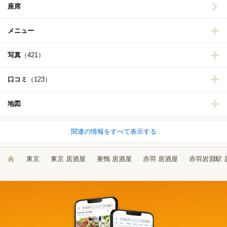
座席
メニュー
写真
（421）
口コミ
（123）
地図
関連の情報をすべて表示する
東京
東京 居酒屋
巣鴨 居酒屋
赤羽 居酒屋
赤羽岩淵駅 