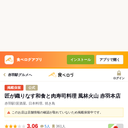
インストール
アプリで開く
赤羽駅グルメへ
ログイン
公式
匠が織りなす和食と肉寿司料理 風林火山 赤羽本店
赤羽駅/居酒屋､ 日本料理､ 焼き鳥
このお店は店舗情報の確認が取れていないため掲載保留中です。
3.06
5
人
361
人