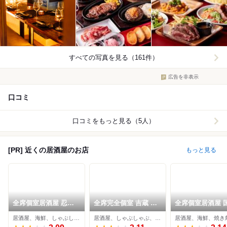
すべての写真を見る（161件）
広告を非表示
口コミ
口コミをもっと見る（5人）
[PR] 近くの居酒屋のお店
もっと見る
全席個室居酒屋 忍家
全席完全個室 吉蔵 赤
全席個室居酒屋 
赤羽駅前店
羽店
和牛肉寿司と海鮮
居酒屋、海鮮、しゃぶしゃぶ
居酒屋、しゃぶしゃぶ、焼き鳥
居酒屋、海鮮、焼き
ろけ酒場 赤羽店