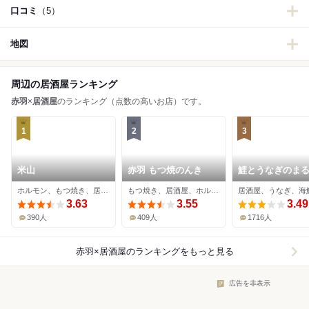
口コミ
（5）
地図
周辺の居酒屋ランキング
赤羽
×
居酒屋
のランキング（点数の高いお店）です。
1
2
3
米山
赤羽 もつ焼のんき
鯉とうなぎのま
家 総本店
ホルモン、もつ焼き、居酒屋
もつ焼き、居酒屋、ホルモン
居酒屋、うなぎ、海
3.63
3.55
3.49
390人
409人
1716人
赤羽×居酒屋
のランキングをもっと見る
広告を非表示