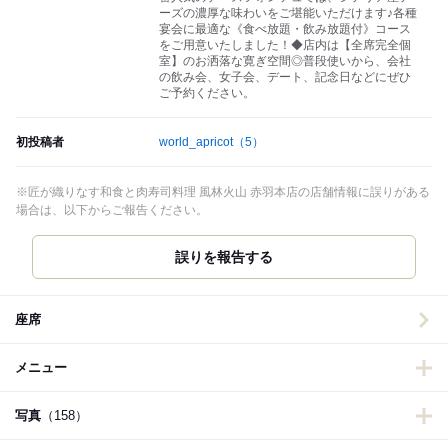
ーズの濃厚な味わいをご堪能いただけます♪各種
宴会に最適な《食べ放題・飲み放題付》コース
をご用意いたしました！◆店内は【全席完全個
室】のお洒落な寛ぎ空間◎普段使いから、会社
の飲み会、女子会、デート、記念日などにぜひ
ご予約ください。
初投稿者
world_apricot
（5）
※匠が織りなす和食と肉寿司料理 風林火山 赤羽本店の店舗情報に誤りがある
場合は、以下からご報告ください。
誤りを報告する
座席
メニュー
写真
（158）