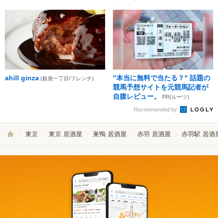
ahill ginza
"本当に無料で当たる？" 話題の
(銀座一丁目/フレンチ)
競馬予想サイトを元競馬記者が
自腹レビュー。
PR(ルーツ)
Recommended by
東京
東京 居酒屋
巣鴨 居酒屋
赤羽 居酒屋
赤羽駅 居酒