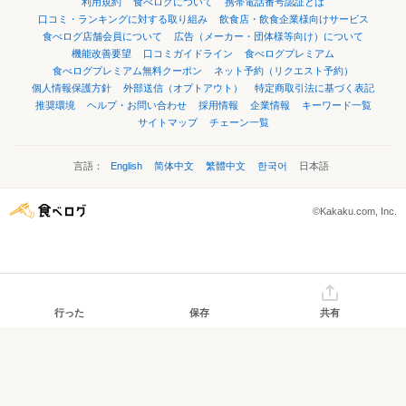
利用規約
食べログについて
携帯電話番号認証とは
口コミ・ランキングに対する取り組み
飲食店・飲食企業様向けサービス
食べログ店舗会員について
広告（メーカー・団体様等向け）について
機能改善要望
口コミガイドライン
食べログプレミアム
食べログプレミアム無料クーポン
ネット予約（リクエスト予約）
個人情報保護方針
外部送信（オプトアウト）
特定商取引法に基づく表記
推奨環境
ヘルプ・お問い合わせ
採用情報
企業情報
キーワード一覧
サイトマップ
チェーン一覧
言語：
English
简体中文
繁體中文
한국어
日本語
©Kakaku.com, Inc.
行った
保存
共有