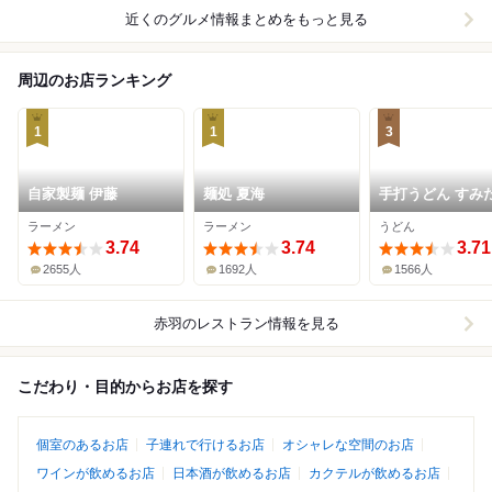
近くのグルメ情報まとめをもっと見る
周辺のお店ランキング
1
1
3
自家製麺 伊藤
麺処 夏海
手打うどん すみ
ラーメン
ラーメン
うどん
3.74
3.74
3.71
2655人
1692人
1566人
赤羽
のレストラン情報を見る
こだわり・目的からお店を探す
個室のあるお店
子連れで行けるお店
オシャレな空間のお店
ワインが飲めるお店
日本酒が飲めるお店
カクテルが飲めるお店