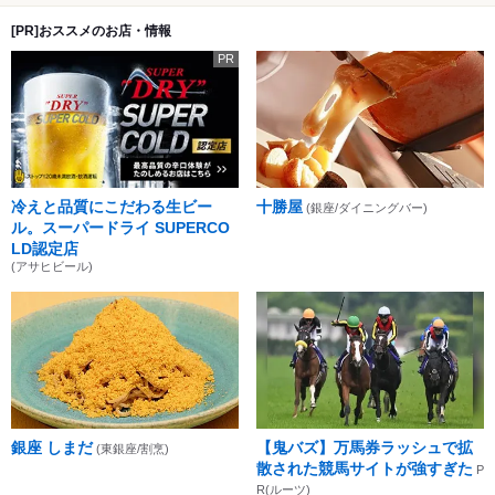
[PR]おススメのお店・情報
PR
冷えと品質にこだわる生ビー
十勝屋
(銀座/ダイニングバー)
ル。スーパードライ SUPERCO
LD認定店
(アサヒビール)
銀座 しまだ
【鬼バズ】万馬券ラッシュで拡
(東銀座/割烹)
散された競馬サイトが強すぎた
P
R(ルーツ)