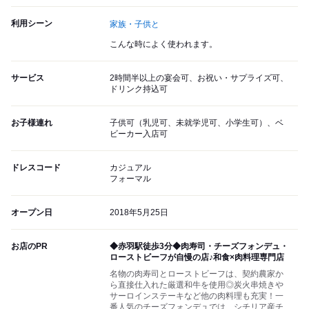
利用シーン
家族・子供と
こんな時によく使われます。
サービス
2時間半以上の宴会可、お祝い・サプライズ可、
ドリンク持込可
お子様連れ
子供可（乳児可、未就学児可、小学生可）、ベ
ビーカー入店可
ドレスコード
カジュアル
フォーマル
オープン日
2018年5月25日
お店のPR
◆赤羽駅徒歩3分◆肉寿司・チーズフォンデュ・
ローストビーフが自慢の店♪和食×肉料理専門店
名物の肉寿司とローストビーフは、契約農家か
ら直接仕入れた厳選和牛を使用◎炭火串焼きや
サーロインステーキなど他の肉料理も充実！一
番人気のチーズフォンデュでは、シチリア産チ