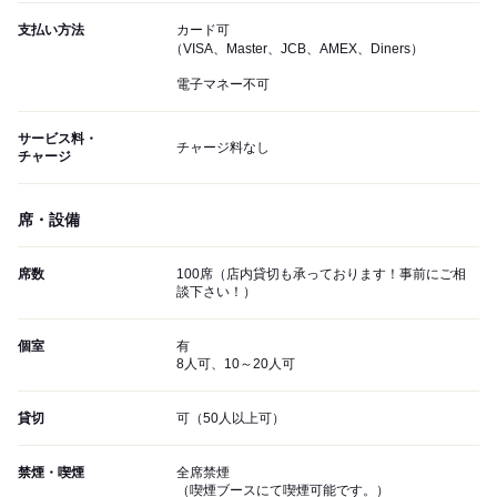
支払い方法
カード可
（VISA、Master、JCB、AMEX、Diners）
電子マネー不可
サービス料・
チャージ料なし
チャージ
席・設備
席数
100席（店内貸切も承っております！事前にご相
談下さい！）
個室
有
8人可、10～20人可
貸切
可（50人以上可）
禁煙・喫煙
全席禁煙
（喫煙ブースにて喫煙可能です。）