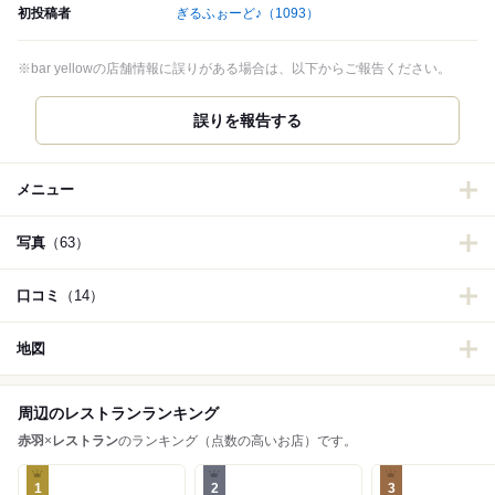
初投稿者
ぎるふぉーど♪
（1093）
※bar yellowの店舗情報に誤りがある場合は、以下からご報告ください。
誤りを報告する
メニュー
写真
（63）
口コミ
（14）
地図
周辺のレストランランキング
赤羽
×
レストラン
のランキング（点数の高いお店）です。
1
2
3