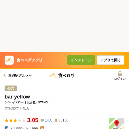
インストール
アプリで開く
赤羽駅グルメへ
ログイン
公式
bar yellow
(バー イエロー【旧店名】STAND)
赤羽駅/立ち飲み
3.05
14
人
831
人
￥1,000～￥1,999
-