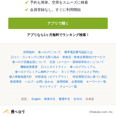
予約も簡単。空席をスムーズに検索
会員登録なし。すぐに利用開始
アプリで開く
アプリなら1ヶ月無料でランキング検索！
利用規約
食べログについて
携帯電話番号認証とは
口コミ・ランキングに対する取り組み
飲食店・飲食企業様向けサービス
食べログ店舗会員について
広告（メーカー・団体様等向け）について
機能改善要望
口コミガイドライン
食べログプレミアム
食べログプレミアム無料クーポン
ネット予約（リクエスト予約）
個人情報保護方針
外部送信（オプトアウト）
特定商取引法に基づく表記
推奨環境
ヘルプ・お問い合わせ
採用情報
企業情報
キーワード一覧
サイトマップ
チェーン一覧
言語：
English
简体中文
繁體中文
한국어
日本語
©Kakaku.com, Inc.