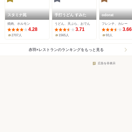
スタミナ苑
手打うどん すみた
odorat
焼肉、ホルモン
うどん、天ぷら、おでん
フレンチ、カレー
4.28
3.71
3.66
2707人
1565人
93人
赤羽×レストラン
のランキングをもっと見る
広告を非表示