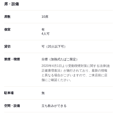
席・設備
席数
10席
個室
有
4人可
貸切
可（20人以下可）
禁煙・喫煙
分煙（加熱式たばこ限定）
2020年4月1日より受動喫煙対策に関する法律(改
正健康増進法）が施行されており、最新の情報
と異なる場合がございますので、ご来店前に店
舗にご確認ください。
駐車場
無
空間・設備
立ち飲みができる