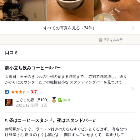
すべての写真を見る（74件）
広告を非表示
口コミ
狭小立ち飲みコーヒー&バー
大晦日、王子のきつねの行列の始まる時間まで、 赤羽で時間潰し。 通り
がかりにカウンターだけの極極狭小な スタンディングバーを見つけて、
2、3杯引っ掛ける事に。 カウント...
3.7
Dinner:
こぐまの森
（5109）
2023/12 訪問
1回
\\ 昼はコーヒースタンド。夜はスタンドバー //
赤羽駅からすぐ。 ラーメン好きの方ならすぐピンとくるはず。 有名なつ
け麺屋さん 夏海 のすぐお隣だよ。 間口すんごいせまくて、素通りしてし