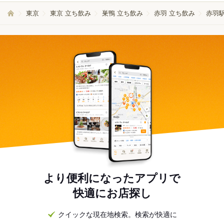
東京
東京 立ち飲み
巣鴨 立ち飲み
赤羽 立ち飲み
赤羽駅
より便利になったアプリで
快適にお店探し
クイックな現在地検索。検索が快適に