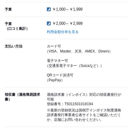
￥1,000～￥1,999
予算
￥2,000～￥2,999
予算
（口コミ集計）
利用金額分布を見る
支払い方法
カード可
（VISA、Master、JCB、AMEX、Diners）
電子マネー可
（交通系電子マネー（Suicaなど））
QRコード決済可
（PayPay）
領収書（適格簡易請求
適格請求書（インボイス）対応の領収書発行が
書）
可能
登録番号：T5011501018194
※最新の登録状況は国税庁インボイス制度適格
請求書発行事業者公表サイトをご確認いただく
か、店舗にお問い合わせください。