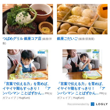
つばめグリル 銀座コア店
銀座ごだいご
(銀座/洋
(銀座/居酒屋)
食)
「言葉で伝える力」を育めば、
「言葉で伝える力」を育めば、
イヤイヤ期もすっきり！ 「ア
イヤイヤ期もすっきり！ 「ア
ンパンマン ことばずかん...
ンパンマン ことばずかん...
PR(セ
PR(セ
ガフェイブ｜HugKum)
ガフェイブ｜HugKum)
Recommended by