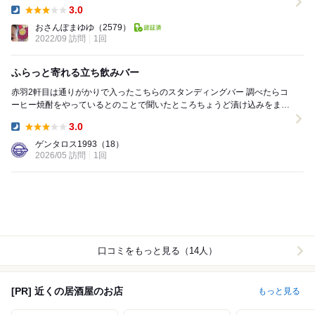
まいそうなほど。 ぼんやりイン...
3.0
Dinner:
おさんぽまゆゆ
（2579）
2022/09 訪問
1回
ふらっと寄れる立ち飲みバー
赤羽2軒目は通りがかりで入ったこちらのスタンディングバー 調べたらコ
ーヒー焼酎をやっているとのことで聞いたところちょうど漬け込みをまた
始めるところでまだできてないという。残念 ...
3.0
Dinner:
ゲンタロス1993
（18）
2026/05 訪問
1回
口コミをもっと見る（14人）
[PR] 近くの居酒屋のお店
もっと見る