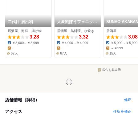
二代目 居呂利
大衆割ぽうフェニック
SUNAO AKABA
ス 本店
DINING
居酒屋、海鮮、揚げ物
居酒屋、鳥料理、水炊き
居酒屋
3.28
3.32
3.08
￥3,000～￥3,999
￥4,000～￥4,999
￥5,000～￥5,999
Dinner:
Dinner:
Dinner:
-
-
～￥999
Lunch:
Lunch:
Lunch:
67人
67人
15人
広告を非表示
店舗情報（詳細）
修正
アクセス
住所を修正