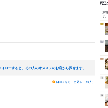
周辺
赤羽
す。
1
2
3
フォローすると、その人のオススメのお店から探せます。
4
口コミ
をもっと見る （
46
人）
5