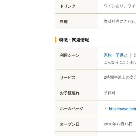
ワインあり、ワイ
ドリンク
野菜料理にこだわ
料理
特徴・関連情報
家族・子供と
｜
利用シーン
こんな時によく使
2時間半以上の宴
サービス
子供可
お子様連れ
ホームページ
http://www.metr
2010年12月15日
オープン日