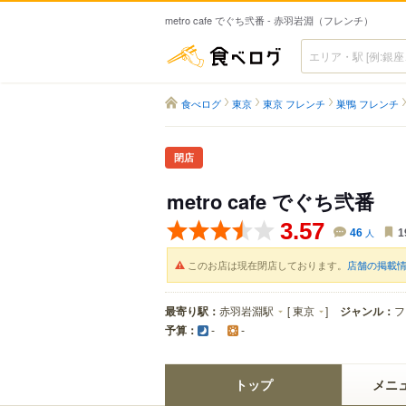
metro cafe でぐち弐番 - 赤羽岩淵（フレンチ）
食べログ
食べログ
東京
東京 フレンチ
巣鴨 フレンチ
閉店
metro cafe でぐち弐番
3.57
46
人
1
このお店は現在閉店しております。
店舗の掲載
最寄り駅：
赤羽岩淵駅
[
東京
]
ジャンル：
フ
予算：
-
-
トップ
メニ