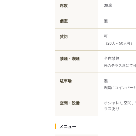
39席
席数
無
個室
可
貸切
（20人～50人可）
全席禁煙
禁煙・喫煙
外のテラス席にて
無
駐車場
近隣にコインパー
オシャレな空間、
空間・設備
ラスあり
メニュー