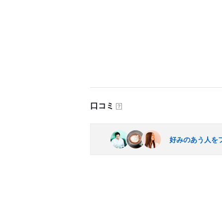
口コミ
？
好みのあう人を