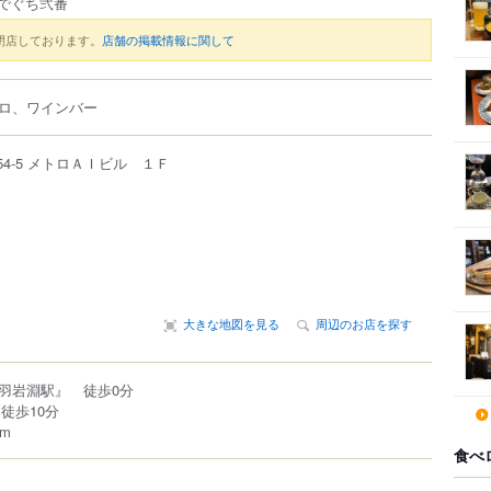
fe でぐち弐番
閉店しております。
店舗の掲載情報に関して
ロ、ワインバー
54-5
メトロＡＩビル １Ｆ
大きな地図を見る
周辺のお店を探す
羽岩淵駅』 徒歩0分
徒歩10分
m
食べ