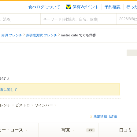
食べログについて
保有Vポイント
予約確認
行っ
赤羽 フレンチ
赤羽岩淵駅 フレンチ
metro cafe でぐち弐番
947
人
情報に関して
レンチ
ビストロ
ワインバー
店舗情報（詳細）
ュー・コース
写真
口コミ
388