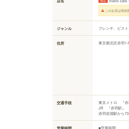
店名
metro ca
閉店
このお店は現在
フレンチ、ビスト
ジャンル
東京都
北区
赤羽
1-
住所
東京メトロ 『赤
交通手段
JR 『赤羽駅』 
赤羽岩淵駅から73
■営業時間
営業時間