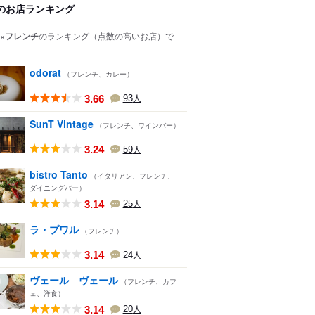
のお店ランキング
×フレンチ
のランキング
（点数の高いお店）
で
odorat
（フレンチ、カレー）
3.66
93
人
SunT Vintage
（フレンチ、ワインバー）
3.24
59
人
bistro Tanto
（イタリアン、フレンチ、
ダイニングバー）
3.14
25
人
ラ・プワル
（フレンチ）
3.14
24
人
ヴェール ヴェール
（フレンチ、カフ
ェ、洋食）
3.14
20
人