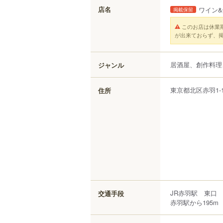
店名
ワイン&
掲載保留
このお店は休業
が出来ておらず、
居酒屋、創作料理
ジャンル
東京都
北区
赤羽
1-
住所
JR赤羽駅 東口 
交通手段
赤羽駅から195m