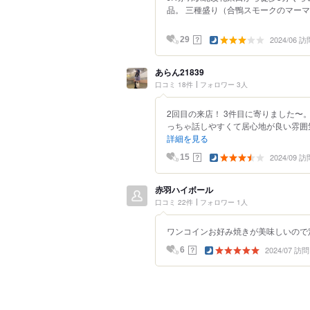
品。 三種盛り（合鴨スモークのマーマ
2024/06 訪
？
29
あらん21839
口コミ 18件
フォロワー 3人
2回目の来店！ 3件目に寄りました〜
っちゃ話しやすくて居心地が良い雰囲気
詳細を見る
2024/09 訪
？
15
赤羽ハイボール
口コミ 22件
フォロワー 1人
ワンコインお好み焼きが美味しいので
2024/07 訪問
？
6