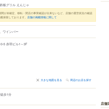
鉄板グリル えんじゃ
期間が未確定、移転・閉店の事実確認が出来ないなど、店舗の運営状況の確認
掲載保留しております。
店舗の掲載情報に関して
、ワインバー
10-5
赤羽ビル1～3F
大きな地図を見る
周辺のお店を探す
徒歩1分
店舗