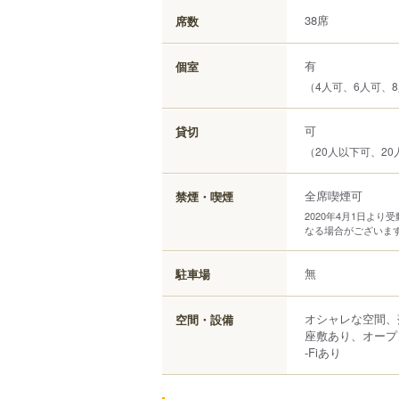
38席
席数
有
個室
（4人可、6人可、8
可
貸切
（20人以下可、20
全席喫煙可
禁煙・喫煙
2020年4月1日よ
なる場合がございま
無
駐車場
オシャレな空間、
空間・設備
座敷あり、オープ
-Fiあり