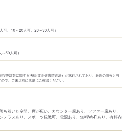
人可、10～20人可、20～30人可）
人～50人可）
り受動喫煙対策に関する法律(改正健康増進法）が施行されており、最新の情報と異
すので、ご来店前に店舗にご確認ください。
落ち着いた空間、席が広い、カウンター席あり、ソファー席あり、
ンテラスあり、スポーツ観戦可、電源あり、無料Wi-Fiあり、有料Wi