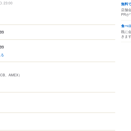
O. 23:00
無料
店舗
PRが
食べ
既に
99
きま
99
見る
、JCB、AMEX）