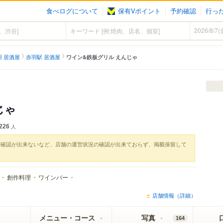
食べログについて
保有Vポイント
予約確認
行っ
羽 居酒屋
赤羽駅 居酒屋
ワイン&鉄板グリル えんじゃ
じゃ
226
人
実確認が出来ないなど、店舗の運営状況の確認が出来ておらず、掲載保留して
創作料理
ワインバー
店舗情報（詳細）
メニュー・コース
写真
164