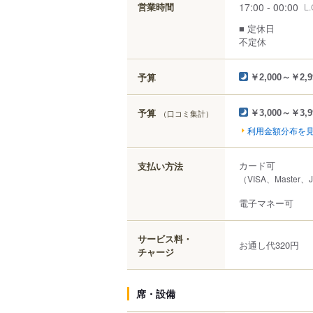
17:00 - 00:00
営業時間
L.
■ 定休日
不定休
予算
￥2,000～￥2,9
予算
（口コミ集計）
￥3,000～￥3,9
利用金額分布を
カード可
支払い方法
（VISA、Master
電子マネー可
サービス料・
お通し代320円
チャージ
席・設備