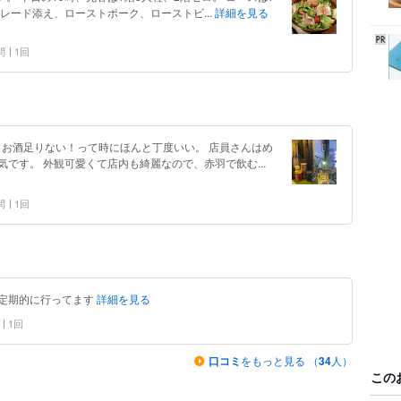
レード添え、ローストポーク、ローストビ...
詳細を見る
問
1回
。お酒足りない！って時にほんと丁度いい。 店員さんはめ
です。 外観可愛くて店内も綺麗なので、赤羽で飲む...
問
1回
定期的に行ってます
詳細を見る
1回
口コミ
をもっと見る （
34
人）
この