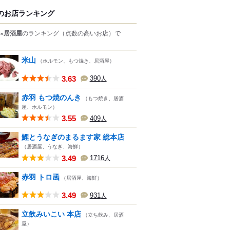
のお店ランキング
×居酒屋
のランキング
（点数の高いお店）
で
米山
（ホルモン、もつ焼き、居酒屋）
3.63
390
人
赤羽 もつ焼のんき
（もつ焼き、居酒
屋、ホルモン）
3.55
409
人
鯉とうなぎのまるます家 総本店
（居酒屋、うなぎ、海鮮）
3.49
1716
人
赤羽 トロ函
（居酒屋、海鮮）
3.49
931
人
立飲みいこい 本店
（立ち飲み、居酒
屋）