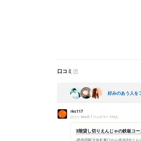
口コミ
？
好みのあう人を
rkc117
口コミ 564件
フォロワー 770人
3階貸し切りえんじゃの鉄板コース
JR赤羽駅北改札東口から徒歩3分くらい