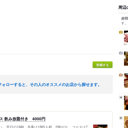
周辺
赤羽
す。
1
2
投稿する
3
フォローすると、その人のオススメのお店から探せます。
4
 飲み放題付き 4000円
5
。 平日の19時、先客は1階5人程、2階ゼロ。 コースは7