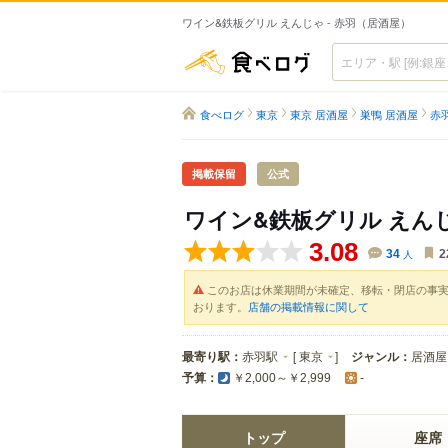
ワイン&鉄板グリル えんじゃ - 赤羽（居酒屋）
食べログ
食べログ
東京
東京 居酒屋
巣鴨 居酒屋
赤
掲載保留
公式
ワイン&鉄板グリル えん
3.08
34
人
2
このお店は休業期間が未確定、移転・閉店の事
おります。
店舗の掲載情報に関して
最寄り駅：
赤羽駅
[
東京
]
ジャンル：
居酒屋
予算：
￥2,000～￥2,999
-
トップ
座席