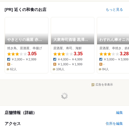
[PR] 近くの和食のお店
もっと見る
やきとりの扇屋 赤羽
大衆寿司酒場 黒澤商
わすれん棒オニ
駅東口店
店 赤羽店
赤羽店
焼き鳥、居酒屋、串揚げ
居酒屋、寿司、海鮮
居酒屋、串焼き、鉄
3.05
3.35
3.28
￥2,000～￥2,999
￥4,000～￥4,999
￥3,000～￥3,999
Dinner:
Dinner:
Dinner:
-
￥1,000～￥1,999
-
Lunch:
Lunch:
Lunch:
62人
106人
84人
広告を非表示
店舗情報（詳細）
編集
アクセス
住所を編集