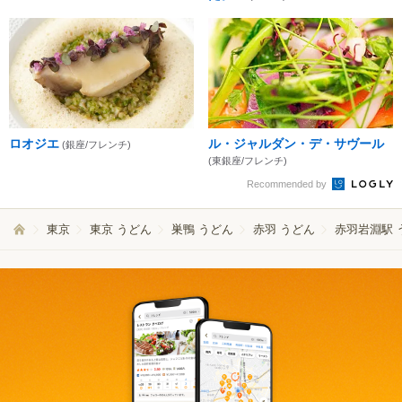
ロオジエ
ル・ジャルダン・デ・サヴール
(銀座/フレンチ)
(東銀座/フレンチ)
Recommended by
東京
東京 うどん
巣鴨 うどん
赤羽 うどん
赤羽岩淵駅 