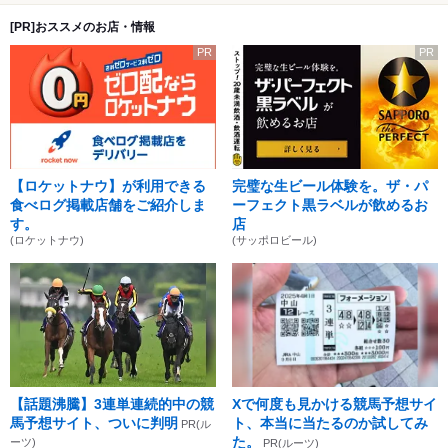
[PR]おススメのお店・情報
PR
PR
【ロケットナウ】が利用できる
完璧な生ビール体験を。ザ・パ
食べログ掲載店舗をご紹介しま
ーフェクト黒ラベルが飲めるお
す。
店
(ロケットナウ)
(サッポロビール)
【話題沸騰】3連単連続的中の競
Xで何度も見かける競馬予想サイ
馬予想サイト、ついに判明
ト、本当に当たるのか試してみ
PR(ル
た。
ーツ)
PR(ルーツ)