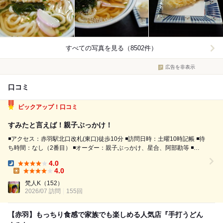
すべての写真を見る（8502件）
広告を非表示
口コミ
ピックアップ！口コミ
すみたと言えば！親子ぶっかけ！
◾️アクセス：赤羽駅北口改札(東口)徒歩10分 ◾️訪問日時：土曜10時記帳 ◾️待
ち時間：なし（2番目） ◾️オーダー：親子ぶっかけ、星合、阿部勘等 ◾️
価 格：3,000円 ◾️注意事項：記帳制 ◾️感 想 オーダーは、すみたの
4.0
オススメ、親子ぶっかけ！天ぷらは特大ちくわ天と...
Dinner:
4.0
Lunch:
梵人K
（152）
2026/07 訪問
155回
【赤羽】もっちり食感で家族でも楽しめる人気店『手打うどん