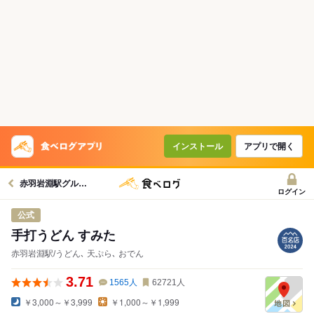
インストール
アプリで開く
赤羽岩淵駅グルメへ
ログイン
公式
手打うどん すみた
赤羽岩淵駅/うどん､ 天ぷら､ おでん
3.71
1565
人
62721
人
￥3,000～￥3,999
￥1,000～￥1,999