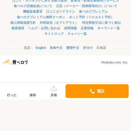
口コミ・ランキングに対する取り組み
飲食店・飲食企業様向けサービス
食べログ店舗会員について
広告（メーカー・団体様等向け）について
機能改善要望
口コミガイドライン
食べログプレミアム
食べログプレミアム無料クーポン
ネット予約（リクエスト予約）
個人情報保護方針
外部送信（オプトアウト）
特定商取引法に基づく表記
推奨環境
ヘルプ・お問い合わせ
採用情報
企業情報
キーワード一覧
サイトマップ
チェーン一覧
言語：
English
简体中文
繁體中文
한국어
日本語
©Kakaku.com, Inc.
電話
行った
保存
共有