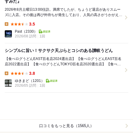
すみた』
2026年8月土曜日13:00往訪。満席でしたが、ちょうど退店がありスムー
ズに入店。その後は再び外待ちが発生しており、人気の高さがうかがえま
す。暑い時期の熱中症対策として、店頭でレ...
3.5
Lunch:
Past
（2330）
2026/08 訪問
1回
シンプルに旨い！サクサク天ぷらとコシのある讃岐うどん
【食べログうどんEAST百名店2024選出店】 【食べログうどんEAST百名
店2022選出店】 【食べログうどんTOKYO百名店2020選出店】 【食べロ
グうどん百名店201...
3.8
Lunch:
ゆきまど
（1201）
2026/05 訪問
1回
口コミをもっと見る（1565人）