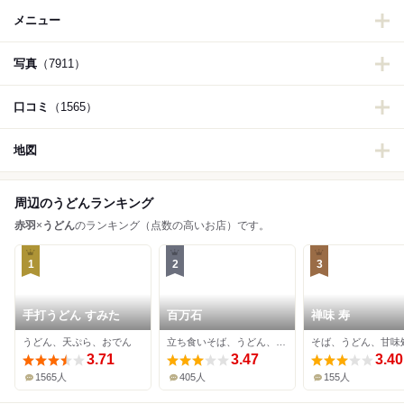
メニュー
写真
（7911）
口コミ
（1565）
地図
周辺のうどんランキング
赤羽
×
うどん
のランキング（点数の高いお店）です。
1
2
3
手打うどん すみた
百万石
禅味 寿
うどん、天ぷら、おでん
立ち食いそば、うどん、ラーメン
そば、うどん、甘味
3.71
3.47
3.40
1565人
405人
155人