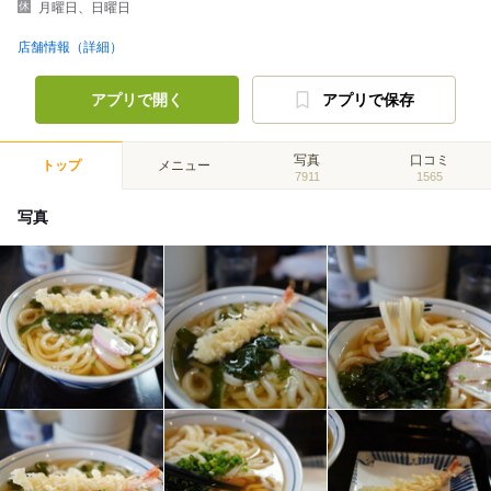
月曜日、日曜日
店舗情報（詳細）
アプリで開く
アプリで保存
写真
口コミ
トップ
メニュー
7911
1565
写真