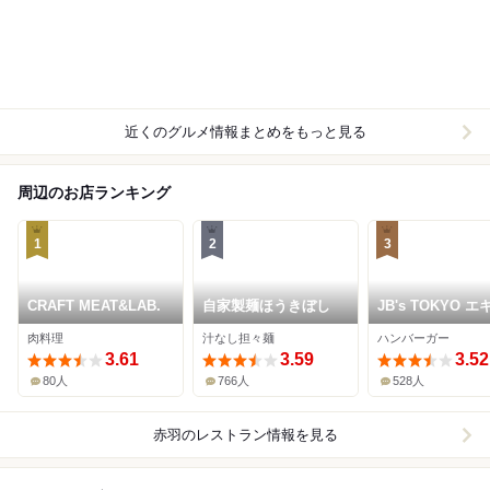
近くのグルメ情報まとめをもっと見る
周辺のお店ランキング
1
2
3
CRAFT MEAT&LAB.
自家製麺ほうきぼし
JB's TOKYO エ
ート赤羽みなみ
肉料理
汁なし担々麺
ハンバーガー
3.61
3.59
3.52
80人
766人
528人
赤羽
のレストラン情報を見る