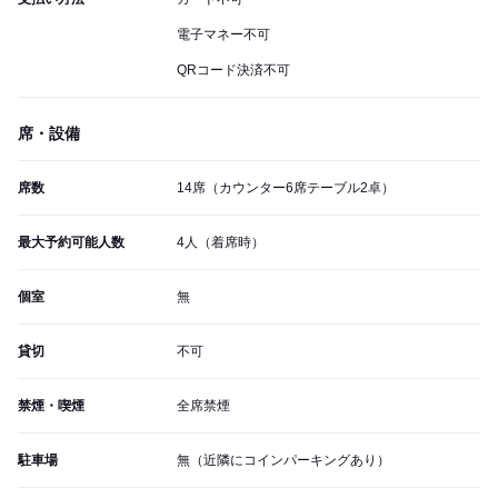
電子マネー不可
QRコード決済不可
席・設備
席数
14席（カウンター6席テーブル2卓）
最大予約可能人数
4人（着席時）
個室
無
貸切
不可
禁煙・喫煙
全席禁煙
駐車場
無（近隣にコインパーキングあり）