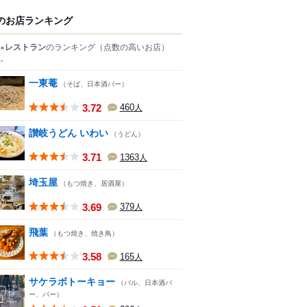
のお店ランキング
×レストラン
のランキング
（点数の高いお店）
。
一東菴
（そば、日本酒バー）
3.72
460
人
讃岐うどん いわい
（うどん）
3.71
1363
人
埼玉屋
（もつ焼き、居酒屋）
3.69
379
人
飛葉
（もつ焼き、焼き鳥）
3.58
165
人
サケラボトーキョー
（バル、日本酒バ
ー、バー）