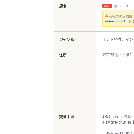
店名
カレーリー
移転
移転前の店舗情
e&Restaurant）
を
インド料理、イン
ジャンル
東京都
北区
十条仲
住所
JR埼京線 十条
交通手段
JR京浜東北線 
十条銀座商店街内