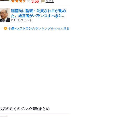
3.56
396
人
稲盛氏に論破・叱責され目が覚め
た。経営者がバランスすべき2
つ...
PR（ビズヒント）
十条×レストラン
のランキングをもっと見る
お店の近くのグルメ情報まとめ