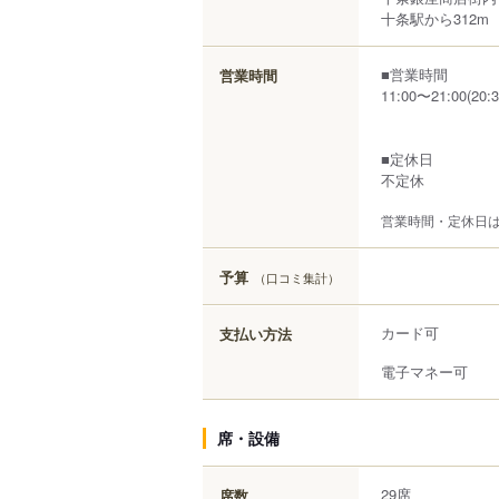
十条駅から312m
■営業時間
営業時間
11:00〜21:00(20:3
■定休日
不定休
営業時間・定休日
予算
（口コミ集計）
カード可
支払い方法
電子マネー可
席・設備
29席
席数