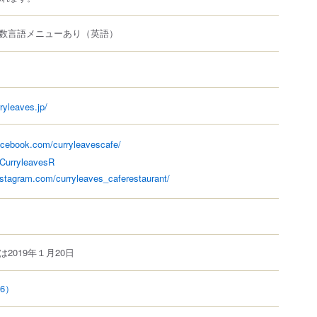
数言語メニューあり（英語）
ryleaves.jp/
acebook.com/curryleavescafe/
/CurryleavesR
nstagram.com/curryleaves_caferestaurant/
2019年１月20日
16）