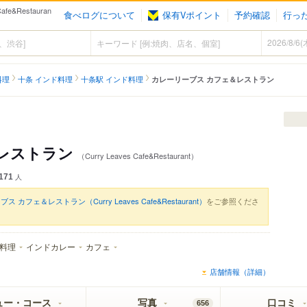
&Restauran
食べログについて
保有Vポイント
予約確認
行っ
料理
十条 インド料理
十条駅 インド料理
カレーリーブス カフェ＆レストラン
＆レストラン
（Curry Leaves Cafe&Restaurant）
171
人
 カフェ＆レストラン（Curry Leaves Cafe&Restaurant）
をご参照くださ
料理
インドカレー
カフェ
店舗情報（詳細）
ュー・コース
写真
口コミ
656