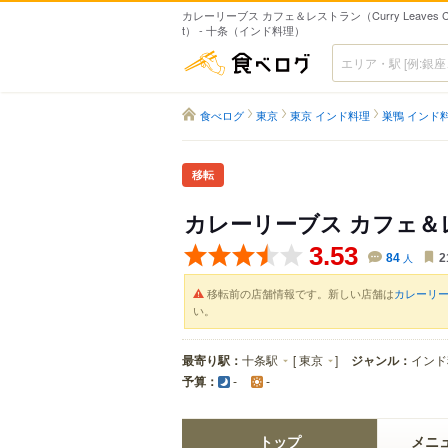
カレーリーブス カフェ＆レストラン（Curry Leaves Cafe
t） - 十条（インド料理）
食べログ
食べログ
東京
東京 インド料理
巣鴨 インド
移転
カレーリーブス カフェ
3.53
84
人
2
移転前の店舗情報です。新しい店舗は
カレーリーブス
い。
最寄り駅：
十条駅
[
東京
]
ジャンル：
インド
予算：
-
-
トップ
メニ