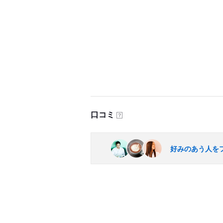
口コミ
？
好みのあう人を