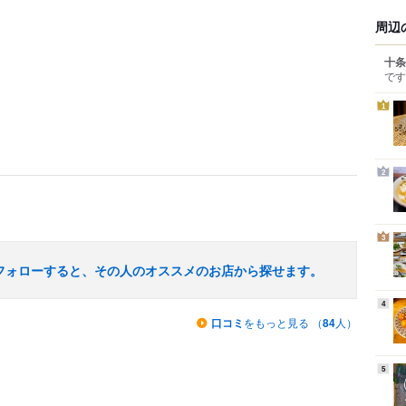
周辺
十条
です
1
2
3
フォローすると、その人のオススメのお店から探せます。
4
口コミ
をもっと見る （
84
人）
5