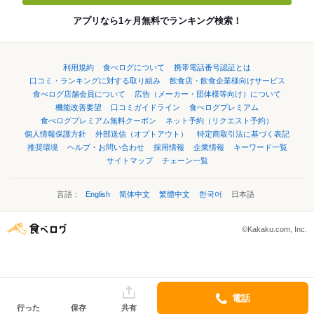
アプリなら1ヶ月無料でランキング検索！
利用規約
食べログについて
携帯電話番号認証とは
口コミ・ランキングに対する取り組み
飲食店・飲食企業様向けサービス
食べログ店舗会員について
広告（メーカー・団体様等向け）について
機能改善要望
口コミガイドライン
食べログプレミアム
食べログプレミアム無料クーポン
ネット予約（リクエスト予約）
個人情報保護方針
外部送信（オプトアウト）
特定商取引法に基づく表記
推奨環境
ヘルプ・お問い合わせ
採用情報
企業情報
キーワード一覧
サイトマップ
チェーン一覧
言語：
English
简体中文
繁體中文
한국어
日本語
©Kakaku.com, Inc.
電話
行った
保存
共有