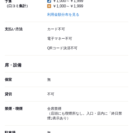
￥1,000～￥1,999
予算
（口コミ集計）
￥1,000～￥1,999
利用金額分布を見る
支払い方法
カード不可
電子マネー不可
QRコード決済不可
席・設備
個室
無
貸切
不可
禁煙・喫煙
全席禁煙
（店頭にも喫煙所なし。入口・店内に「終日禁
煙｣表示あり）
駐車場
無