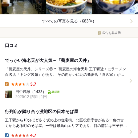
すべての写真を見る（683件）
広告を非表示
口コミ
でっかい海老天が大人気～「蕎麦屋の天丼」
「蕎麦屋の天丼」シリーズ⑤ 〜 蕎麦屋の海老天丼 王子駅近くにラーメン
百名店「キング製麺」があり、 その向かいに此の蕎麦店「喜久家」があ
る。 いつも行列は「キング製麺」よ...
3.7
Lunch:
田中茂雄
（1433）
2025/12 訪問
1回
行列店が隣り合う激戦区の日本そば屋
王子駅から10分ほど歩く坂の上の住宅街。北区役所庁舎がある一角の古
くからある町のそば屋。一帯は飛鳥山エリアであり、目の前には王子神社
もあって門前町だったのかな。 お隣には最近...
4.7