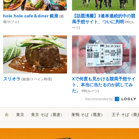
hole hole cafe＆diner 銀座
【話題沸騰】3連単連続的中の競
(銀
馬予想サイト、ついに判明
座/カフェ)
PR(ル
ーツ)
スリオラ
Xで何度も見かける競馬予想サイ
(銀座/スペイン料理)
ト、本当に当たるのか試してみ
た。
PR(ルーツ)
Recommended by
東京
東京 そば（蕎麦）
巣鴨 そば（蕎麦）
王子 そば（蕎