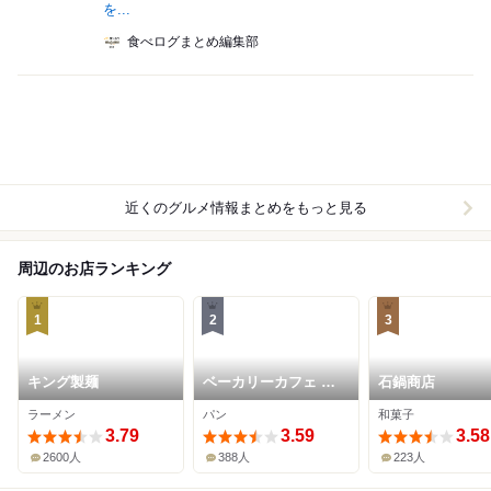
を...
食べログまとめ編集部
近くのグルメ情報まとめをもっと見る
周辺のお店ランキング
1
2
3
キング製麺
ベーカリーカフェ 明
石鍋商店
治堂
ラーメン
パン
和菓子
3.79
3.59
3.58
2600人
388人
223人