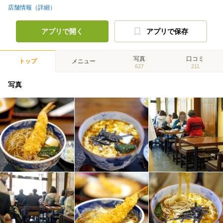
店舗情報（詳細）
アプリで開く
アプリで保存
写真
口コミ
トップ
メニュー
627
211
写真