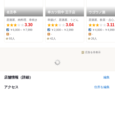
名舌亭
串カツ田中 王子店
ウゴウノ酒
居酒屋、肉料理、串焼き
串揚げ、居酒屋、うどん
3.30
3.04
3.11
￥6,000～￥7,999
￥2,000～￥2,999
￥4,000～￥4,999
Dinner:
Dinner:
Dinner:
-
-
-
Lunch:
Lunch:
Lunch:
93人
42人
26人
広告を非表示
店舗情報（詳細）
編集
アクセス
住所を編集