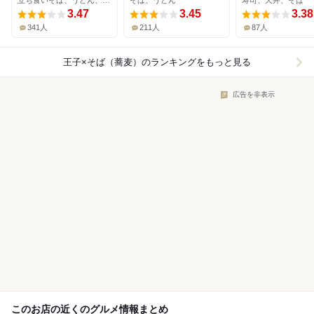
立ち食いそば、うどん、そば
そば、うどん
寿司、天丼、そば
3.47
3.45
3.38
341人
211人
87人
王子×そば（蕎麦）
のランキングをもっと見る
広告を非表示
このお店の近くのグルメ情報まとめ