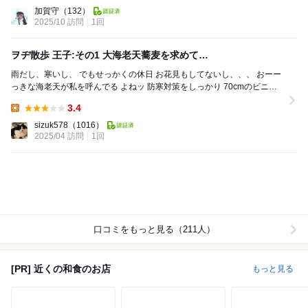
Dinner:
加賀守
（132）
2025/10 訪問
1回
ヲヂ散歩 王子:その1 大海老天蕎麦を求めて…
雨だし、寒いし、 でもせっかくの休日 お花見もしてないし、、、 おーー
っきな海老天が私を呼んでる よねッ 防寒対策をしっかり 70cmのビニー
ル傘を持って ま...
3.4
Lunch:
sizuk578
（1016）
2025/04 訪問
1回
口コミをもっと見る（211人）
[PR] 近くの和食のお店
もっと見る