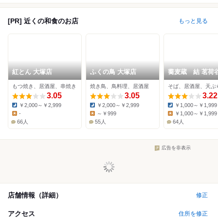
[PR] 近くの和食のお店
もっと見る
紅とん 大塚店
ふくの鳥 大塚店
蕎麦蔵 結 茗荷
もつ焼き、居酒屋、串焼き
焼き鳥、鳥料理、居酒屋
そば、居酒屋、天ぷ
3.05
3.05
3.22
￥2,000～￥2,999
￥2,000～￥2,999
￥1,000～￥1,999
Dinner:
Dinner:
Dinner:
-
～￥999
￥1,000～￥1,999
Lunch:
Lunch:
Lunch:
66人
55人
64人
広告を非表示
店舗情報（詳細）
修正
アクセス
住所を修正