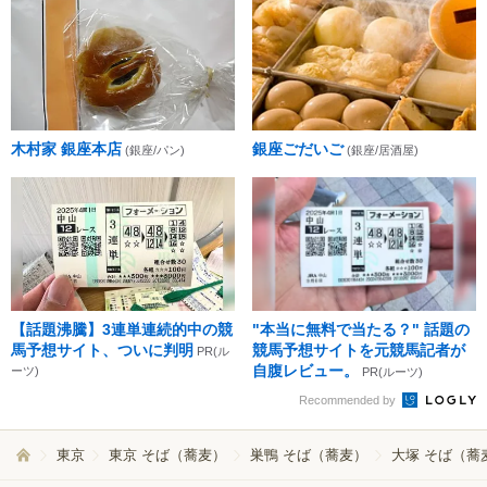
木村家 銀座本店
銀座ごだいご
(銀座/パン)
(銀座/居酒屋)
【話題沸騰】3連単連続的中の競
"本当に無料で当たる？" 話題の
馬予想サイト、ついに判明
競馬予想サイトを元競馬記者が
PR(ル
自腹レビュー。
ーツ)
PR(ルーツ)
Recommended by
東京
東京 そば（蕎麦）
巣鴨 そば（蕎麦）
大塚 そば（蕎