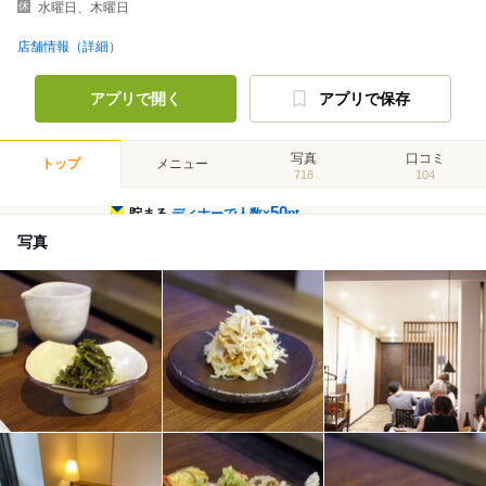
水曜日、木曜日
店舗情報（詳細）
アプリで開く
アプリで保存
写真
口コミ
トップ
メニュー
718
104
50
貯まる
ディナーで人数×
pt
写真