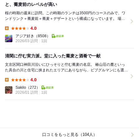
と、蕎麦前のレベルが高い
桜の時期の週末に訪問。この時期のランチは3500円のコースのみで、ワ
ンドリンク＋蕎麦前＋蕎麦＋デザートという構成になっています。 場所
は神田川沿いで、大隈庭園、肥後細川庭園、...
4.0
Lunch:
アジア好き
（8508）
2026/03 訪問
1回
清閑に佇む実力派。堂に入った蕎麦と酒肴で一献
文京区関口神田川沿いにひっそりと佇む蕎麦の名店。 椿山荘の麓といっ
た具合の川と住宅に挟まれたエリアにありながら、ビブグルマンにも選出
される超実力派です。 どの駅からもそれなりに...
4.0
Lunch:
Sakilo
（272）
2026/01 訪問
1回
口コミをもっと見る（104人）