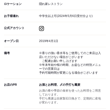
ロケーション
隠れ家レストラン
お子様連れ
中学生以上可(2024年5月6日受付分より)
公式アカウント
オープン日
2019年4月1日
備考
※香りの強い香水等をご使用してのご来店は入
店いただけない場合がございます
ご配慮お願い申し上げます
※年末年始や桜の時期、お盆などの特別メニュ
ーでの営業日は
予約可能時間が変更になる場合がございます
お店のPR
お酒とお料理、〆の手打ち蕎麦
お酒の肴や季節の食材を使ったお料理をご用意
しております。
手打ち蕎麦は自家製石臼挽きで、定期的に産地
が変わります。