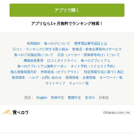
アプリで開く
アプリなら1ヶ月無料でランキング検索！
利用規約
食べログについて
携帯電話番号認証とは
口コミ・ランキングに対する取り組み
飲食店・飲食企業様向けサービス
食べログ店舗会員について
広告（メーカー・団体様等向け）について
機能改善要望
口コミガイドライン
食べログプレミアム
食べログプレミアム無料クーポン
ネット予約（リクエスト予約）
個人情報保護方針
外部送信（オプトアウト）
特定商取引法に基づく表記
推奨環境
ヘルプ・お問い合わせ
採用情報
企業情報
キーワード一覧
サイトマップ
チェーン一覧
言語：
English
简体中文
繁體中文
한국어
日本語
©Kakaku.com, Inc.