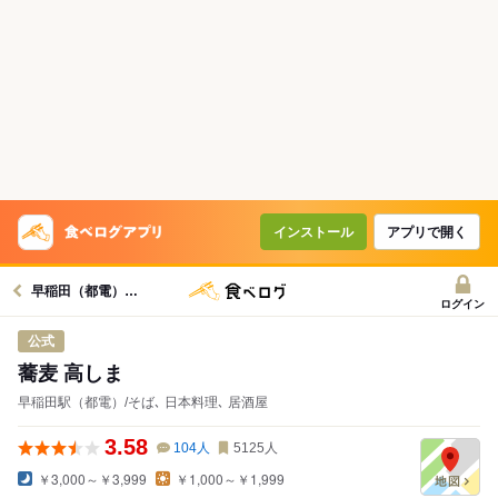
インストール
アプリで開く
早稲田（都電）駅グルメへ
ログイン
公式
蕎麦 高しま
早稲田駅（都電）/そば､ 日本料理､ 居酒屋
3.58
104
人
5125
人
￥3,000～￥3,999
￥1,000～￥1,999