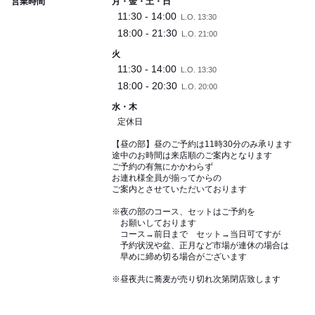
営業時間
月・金・土・日
11:30 - 14:00
L.O. 13:30
18:00 - 21:30
L.O. 21:00
火
11:30 - 14:00
L.O. 13:30
18:00 - 20:30
L.O. 20:00
水・木
定休日
【昼の部】昼のご予約は11時30分のみ承ります
途中のお時間は来店順のご案内となります
ご予約の有無にかかわらず
お連れ様全員が揃ってからの
ご案内とさせていただいております
※夜の部のコース、セットはご予約を
お願いしております
コース→前日まで セット→当日可てすが
予約状況や盆、正月など市場が連休の場合は
早めに締め切る場合がございます
※昼夜共に蕎麦が売り切れ次第閉店致します