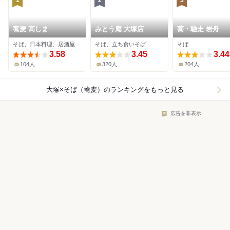
1
2
3
蕎麦 高しま
みとう庵 大塚店
蕎・馳走 岩舟
そば、日本料理、居酒屋
そば、立ち食いそば
そば
3.58
3.45
3.44
104人
320人
204人
大塚×そば（蕎麦）
のランキングをもっと見る
広告を非表示