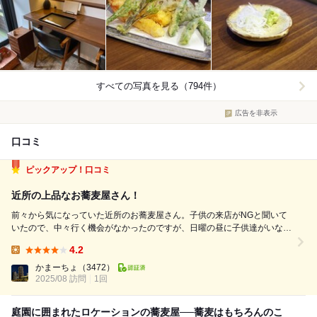
すべての写真を見る（794件）
広告を非表示
口コミ
ピックアップ！口コミ
近所の上品なお蕎麦屋さん！
前々から気になっていた近所のお蕎麦屋さん。子供の来店がNGと聞いて
いたので、中々行く機会がなかったのですが、日曜の昼に子供達がいない
タイミングで訪問させてもらいました。 店内はかなり子綺麗でセンスの
4.2
感じる洒落た印象。ゆったり席を取っているのでそれもまた店内の上品な
Lunch:
空間を上手く演出してる感じ。 ...
かまーちょ
（3472）
2025/08 訪問
1回
庭園に囲まれたロケーションの蕎麦屋──蕎麦はもちろんのこ