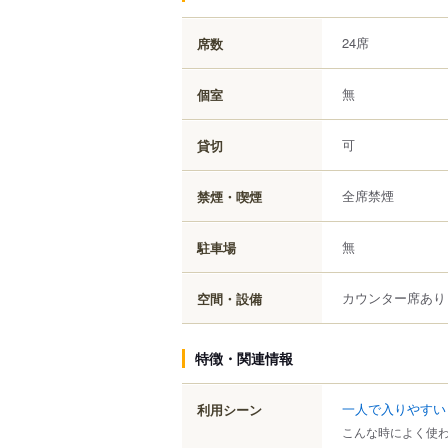
24席
席数
無
個室
可
貸切
全席禁煙
禁煙・喫煙
無
駐車場
カウンター席あり
空間・設備
特徴・関連情報
一人で入りやすい
利用シーン
こんな時によく使