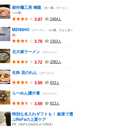
創作麺工房 鳴龍
（担々麺、ラーメン、
つけ麺）
3.87
2484
人
MENSHO
（ラーメン、つけ麺、汁なし担々
麺）
3.78
2303
人
北大塚ラーメン
（ラーメン）
3.72
2082
人
生粋 花のれん
（ラーメン）
3.69
833
人
らーめん護什番
（ラーメン）
3.69
813
人
特別な名入れギフトも！ 銀座で選
ぶReFaの上質ケア
PR（ReFa GINZA on CREA）