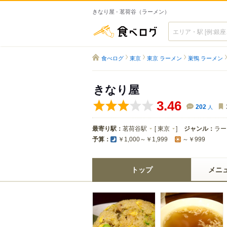
きなり屋 - 茗荷谷（ラーメン）
食べログ
食べログ
東京
東京 ラーメン
巣鴨 ラーメン
きなり屋
3.46
202
人
最寄り駅：
茗荷谷駅
[
東京
]
ジャンル：
ラー
予算：
￥1,000～￥1,999
～￥999
トップ
メニ