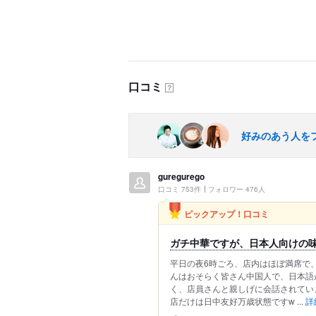
口コミ
？
好みのあう人を
guregurego
口コミ 753件
フォロワー 476人
ピックアップ！口コミ
ガチ中華ですが、日本人向けの味
平日の夜6時ごろ、店内はほぼ満席で
んはおそらく皆さん中国人で、日本語
く、店員さんと親しげに会話されてい
店だけは日中友好万歳状態ですw ...
詳