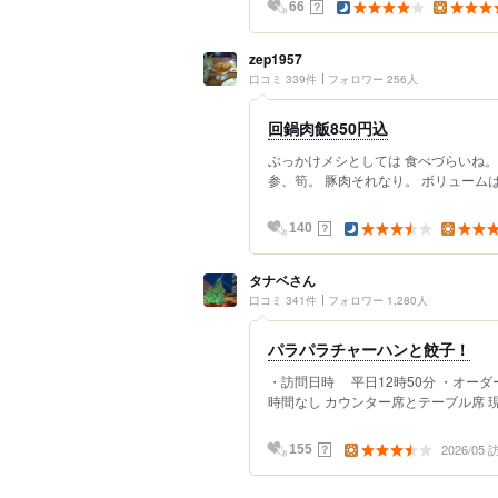
？
66
zep1957
口コミ 339件
フォロワー 256人
回鍋肉飯850円込
ぶっかけメシとしては 食べづらいね。
参、筍。 豚肉それなり。 ボリュームは
？
140
タナベさん
口コミ 341件
フォロワー 1,280人
パラパラチャーハンと餃子！
・訪問日時 平日12時50分 ・オーダ
時間なし カウンター席とテーブル席 現金
2026/05
？
155