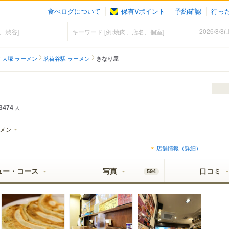
食べログについて
保有Vポイント
予約確認
行っ
大塚 ラーメン
茗荷谷駅 ラーメン
きなり屋
3474
人
メン
店舗情報（詳細）
ュー・コース
写真
口コミ
594