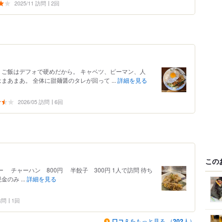
2025/11 訪問
2回
 ご飯はデフォで硬めだから。 キャベツ、ピーマン、人
まあまあ。 全体に甜麺醤のタレが回って ...
詳細を見る
2026/05 訪問
6回
この
ー チャーハン 800円 半餃子 300円 1人で訪問 待ち
のみ ...
詳細を見る
 訪問
1回
口コミ
をもっと見る （
202
人）