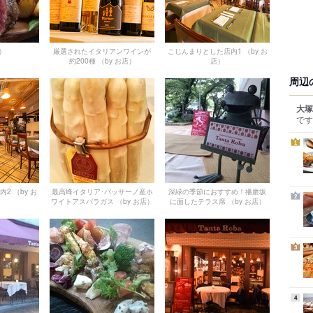
店）
厳選されたイタリアンワインが
こじんまりとした店内1
（by お
約200種
（by お店）
店）
周辺
大塚
です
1
内2
（by お
最高峰イタリア･バッサーノ産ホ
深緑の季節におすすめ！播磨坂
2
ワイトアスパラガス
（by お店）
に面したテラス席
（by お店）
3
4