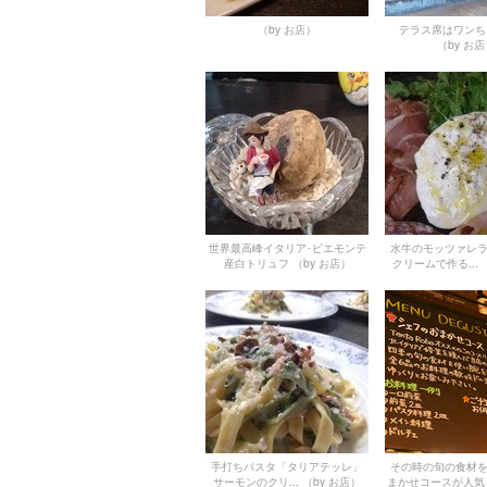
（by お店）
テラス席はワンち
（by お
世界最高峰イタリア･ピエモンテ
水牛のモッツァレ
産白トリュフ
（by お店）
クリームで作る...
手打ちパスタ「タリアテッレ」
その時の旬の食材
サーモンのクリ...
（by お店）
まかせコースが人気