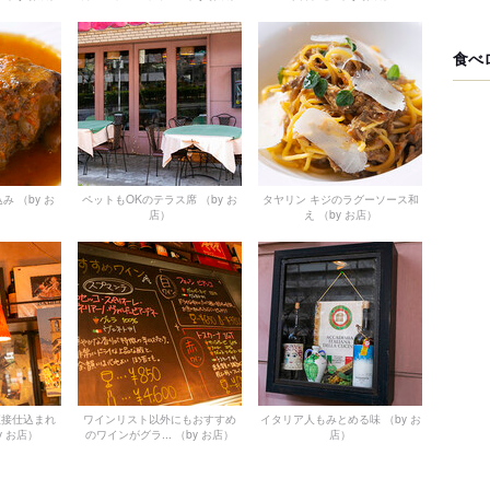
食べ
込み
（by お
ペットもOKのテラス席
（by お
タヤリン キジのラグーソース和
店）
え
（by お店）
直接仕込まれ
ワインリスト以外にもおすすめ
イタリア人もみとめる味
（by お
y お店）
のワインがグラ...
（by お店）
店）