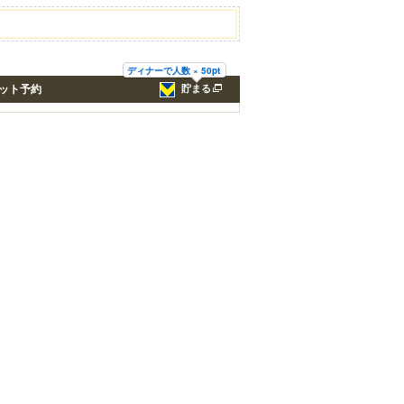
ディナーで人数 × 50pt
ット予約
貯まる