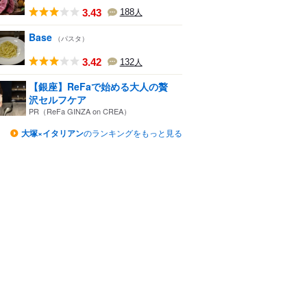
3.43
188
人
Base
（パスタ）
3.42
132
人
【銀座】ReFaで始める大人の贅
沢セルフケア
PR（ReFa GINZA on CREA）
大塚×イタリアン
のランキングをもっと見る