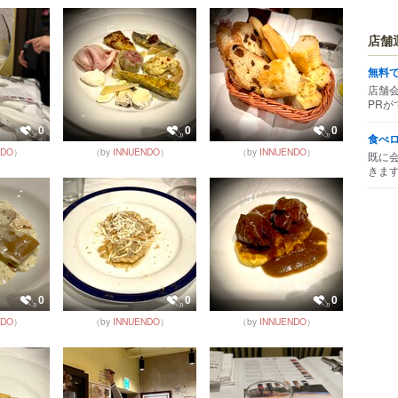
店舗
無料
店舗
PRが
0
0
0
食べ
NDO
）
（by
INNUENDO
）
（by
INNUENDO
）
既に
きま
0
0
0
NDO
）
（by
INNUENDO
）
（by
INNUENDO
）