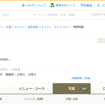
食べログについて
保有Vポイント
予約確認
行っ
アン
大塚 イタリアン
茗荷谷駅 イタリアン
タンタ ローバ
料理写真
10506
人
リアン
パスタ
定休日：
火曜日、水曜日
99
店舗情報（詳細）
メニュー・コース
写真
1187
)
ドリンク
(
)
内観
(
)
3
128
14