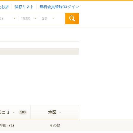
たお店
保存リスト
無料会員登録/ログイン
口コミ
地図
188
外観
(
)
その他
71