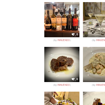
0
（by
INNUENDO
）
（by
INNUE
0
（by
INNUENDO
）
（by
INNUE