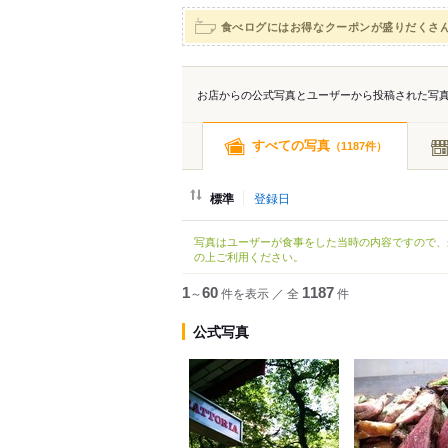
食べログにはお得なクーポンが盛りだくさ
お店からの公式写真とユーザーから投稿された写
すべての写真
（
件）
1187
標準
登録日
写真はユーザーが食事をした当時の内容ですので、
の上ご利用ください。
1
～
60
件を表示
／
全
1187
件
公式写真