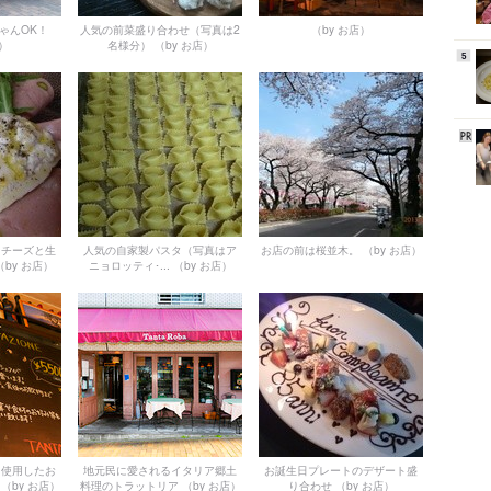
ゃんOK！
人気の前菜盛り合わせ（写真は2
（by お店）
店）
名様分）
（by お店）
5
ラチーズと生
人気の自家製パスタ（写真はア
お店の前は桜並木。
（by お店）
（by お店）
ニョロッティ･...
（by お店）
を使用したお
地元民に愛されるイタリア郷土
お誕生日プレートのデザート盛
（by お店）
料理のトラットリア
（by お店）
り合わせ
（by お店）