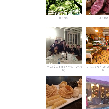
（by お店）
（by お
年に1度のイタリア研修
（by お
こじんまりとした店
店）
店）