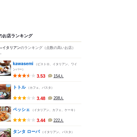
のお店ランキング
×イタリアン
のランキング
（点数の高いお店）
。
kawasemi
（ビストロ、イタリアン、ワイ
ンバー）
3.53
154
人
トトル
（カフェ、パスタ）
3.48
208
人
ペッシェ
（イタリアン、カフェ、ケーキ）
3.44
222
人
タンタ ローバ
（イタリアン、パスタ）