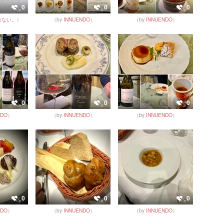
0
0
0
はない。
）
（by
INNUENDO
）
（by
INNUENDO
）
0
0
0
NDO
）
（by
INNUENDO
）
（by
INNUENDO
）
0
0
0
NDO
）
（by
INNUENDO
）
（by
INNUENDO
）