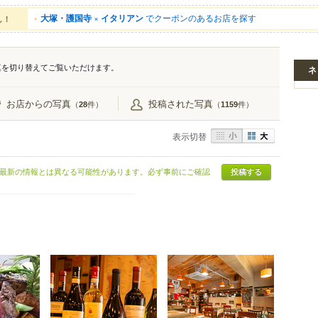
大塚・護国寺
×
イタリアン
でクーポンのあるお店を探す
ん！
真を切り替えてご覧いただけます。
ネ
お店からの写真
投稿された写真
（
件）
（
件）
28
1159
表示切替
最新の情報とは異なる可能性があります。必ず事前にご確認
投稿する