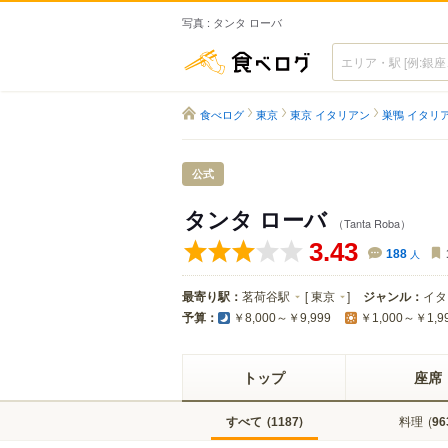
写真 : タンタ ローバ
食べログ
食べログ
東京
東京 イタリアン
巣鴨 イタリ
公式
タンタ ローバ
（Tanta Roba）
3.43
188
人
最寄り駅：
茗荷谷駅
[
東京
]
ジャンル：
イタ
予算：
￥8,000～￥9,999
￥1,000～￥1,9
トップ
座席
すべて
(
)
料理
(
1187
96