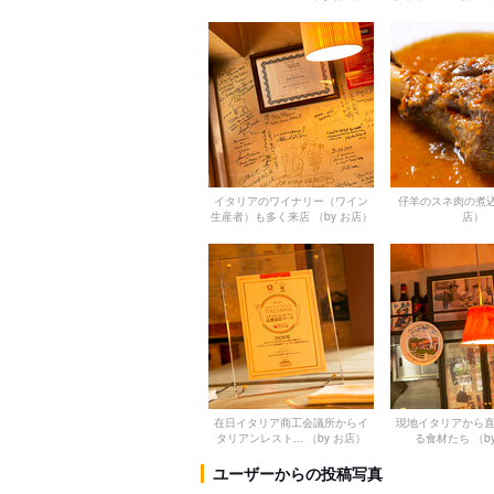
イタリアのワイナリー（ワイン
仔羊のスネ肉の煮
生産者）も多く来店
（by お店）
店）
在日イタリア商工会議所からイ
現地イタリアから
タリアンレスト...
（by お店）
る食材たち
（b
ユーザーからの投稿写真