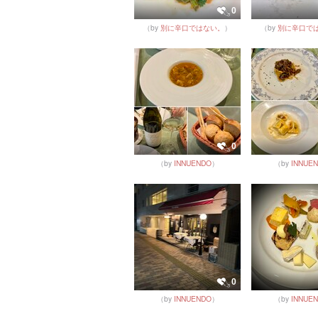
0
（by
別に辛口ではない。
）
（by
別に辛口で
0
（by
INNUENDO
）
（by
INNUE
0
（by
INNUENDO
）
（by
INNUE