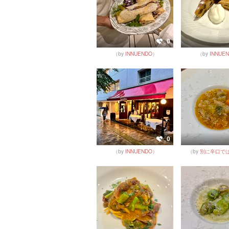
0
（by
INNUENDO
）
（by
INNUE
0
（by
INNUENDO
）
（by
別に辛口で