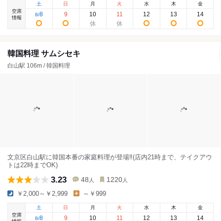
土
日
月
火
水
木
金
空席
8
9
10
11
12
13
14
8
/
情報
韓国料理 サムシセキ
白山駅 106m / 韓国料理
文京区白山駅に韓国本番の家庭料理が登場‼️(店内21時まで、テイクアウ
トは22時までOK)
3.23
48
1220
人
人
￥2,000～￥2,999
～￥999
土
日
月
火
水
木
金
空席
8
9
10
11
12
13
14
8
/