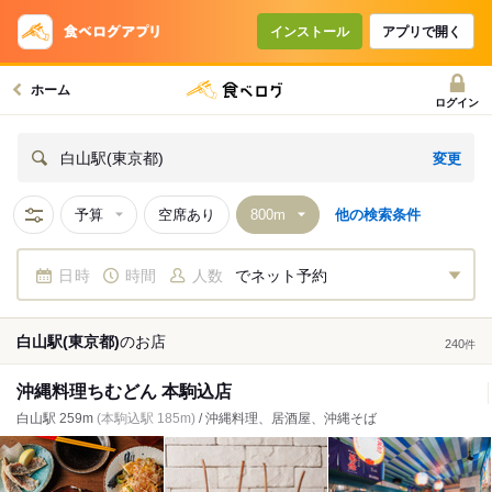
インストール
アプリで開く
ホーム
ログイン
変更
白山駅(東京都)
予算
空席あり
他の検索条件
日時
時間
人数
でネット予約
白山駅(東京都)
の
お店
240
件
沖縄料理ちむどん 本駒込店
白山駅 259m
(本駒込駅 185m)
/ 沖縄料理、居酒屋、沖縄そば