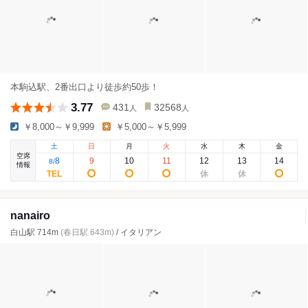
本駒込駅、2番出口より徒歩約50歩！
3.77
431
32568
人
人
￥8,000～￥9,999
￥5,000～￥5,999
土
日
月
火
水
木
金
空席
8
9
10
11
12
13
14
8
/
情報
nanairo
白山駅 714m
(春日駅 643m)
/ イタリアン