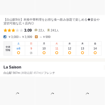
【白山駅8分】本格中華料理をお得な食べ飲み放題で楽しめる◆宴会や
貸切可能な広々店内◎
3.09
22
241
人
人
￥3,000～￥3,999
～￥999
土
日
月
火
水
木
金
空席
8
9
10
11
12
13
14
8
/
情報
La Saison
白山駅 567m
(本駒込駅 457m)
/ フレンチ