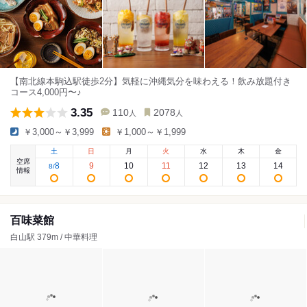
【南北線本駒込駅徒歩2分】気軽に沖縄気分を味わえる！飲み放題付き
コース4,000円〜♪
3.35
110
2078
人
人
￥3,000～￥3,999
￥1,000～￥1,999
土
日
月
火
水
木
金
空席
8
9
10
11
12
13
14
8
/
情報
百味菜館
白山駅 379m / 中華料理