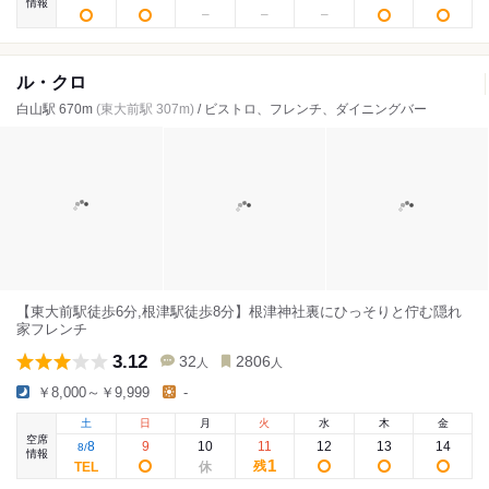
情報
ル・クロ
白山駅 670m
(東大前駅 307m)
/ ビストロ、フレンチ、ダイニングバー
【東大前駅徒歩6分,根津駅徒歩8分】根津神社裏にひっそりと佇む隠れ
家フレンチ
3.12
32
2806
人
人
￥8,000～￥9,999
-
土
日
月
火
水
木
金
空席
8
9
10
11
12
13
14
8
/
情報
1
残