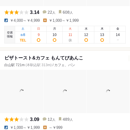
3.14
22
608
人
人
￥4,000～￥4,999
￥1,000～￥1,999
土
日
月
火
水
木
金
空席
8
9
10
11
12
13
14
8
/
情報
ピザトースト&カフェ もんてびあんこ
白山駅 721m
(本駒込駅 313m)
/ カフェ、パン
3.09
12
489
人
人
￥1,000～￥1,999
～￥999