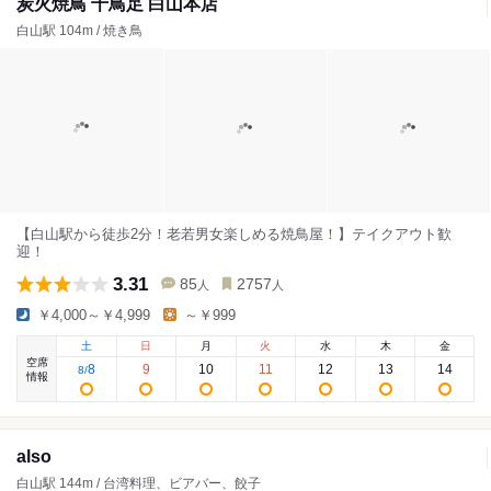
炭火焼鳥 千鳥足 白山本店
白山駅 104m / 焼き鳥
【白山駅から徒歩2分！老若男女楽しめる焼鳥屋！】テイクアウト歓
迎！
3.31
85
2757
人
人
￥4,000～￥4,999
～￥999
土
日
月
火
水
木
金
空席
8
9
10
11
12
13
14
8
/
情報
also
白山駅 144m / 台湾料理、ビアバー、餃子