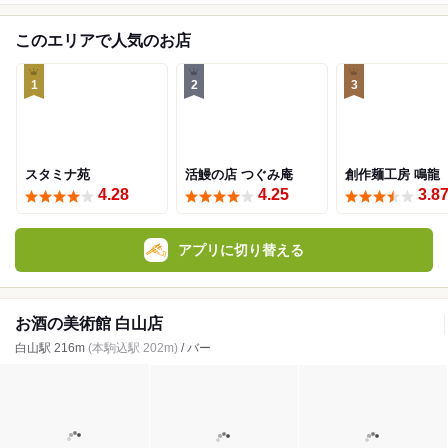
このエリアで人気のお店
1
2
3
スタミナ苑
活鰻の店 つぐみ庵
創作麺工房 鳴龍
4.28
4.25
3.8
アプリに切り替える
お酒の美術館 白山店
白山駅 216m
(本駒込駅 202m)
/ バー