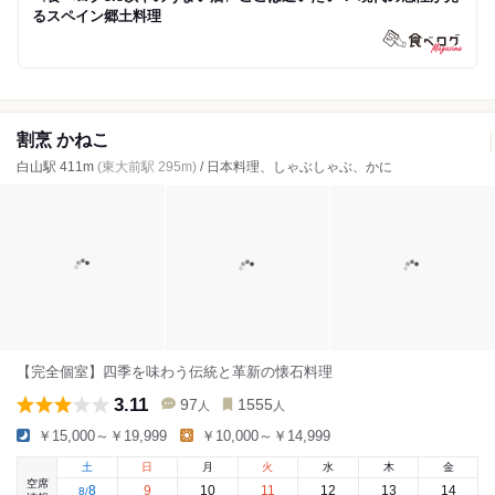
るスペイン郷土料理
割烹 かねこ
白山駅 411m
(東大前駅 295m)
/ 日本料理、しゃぶしゃぶ、かに
【完全個室】四季を味わう伝統と革新の懐石料理
3.11
97
1555
人
人
￥15,000～￥19,999
￥10,000～￥14,999
土
日
月
火
水
木
金
空席
8
9
10
11
12
13
14
8
/