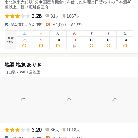
南北線東大前駅1分◆国産有機食材を使った料理と日替わりの日本酒40
種以上。掘り炬燵個室有
3.26
31
1067
人
人
￥4,000～￥4,999
￥1,000～￥1,999
土
日
月
火
水
木
金
空席
8
9
10
11
12
13
14
8
/
情報
地酒 地魚 ありき
白山駅 235m / 居酒屋
3.20
36
1018
人
人