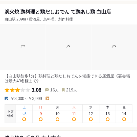
炭火焼 鶏料理と鶏だしおでん て鶏あし鶏 白山店
白山駅 209m / 居酒屋、鳥料理、創作料理
【白山駅徒歩1分】鶏料理と鶏だしおでんを堪能できる居酒屋《宴会場
は最大40名様まで》
3.08
16
219
人
人
￥3,000～￥3,999
-
土
日
月
火
水
木
金
空席
8
9
10
11
12
13
14
8
/
情報