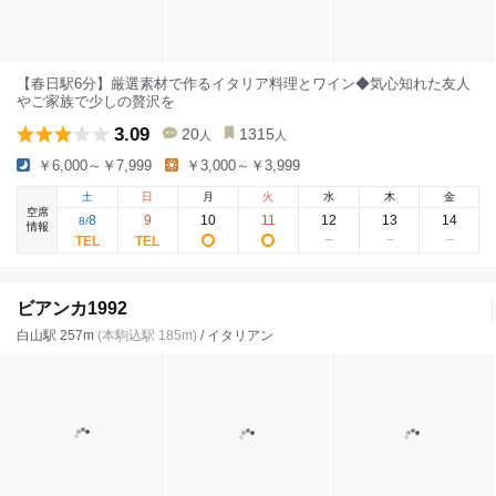
【春日駅6分】厳選素材で作るイタリア料理とワイン◆気心知れた友人
やご家族で少しの贅沢を
3.09
20
1315
人
人
￥6,000～￥7,999
￥3,000～￥3,999
土
日
月
火
水
木
金
空席
8
9
10
11
12
13
14
8
/
情報
ビアンカ1992
白山駅 257m
(本駒込駅 185m)
/ イタリアン