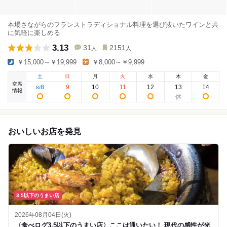
本場さながらのフランストラディショナル料理を選び抜いたワインと共
に気軽に楽しめる
3.13
31
2151
人
人
￥15,000～￥19,999
￥8,000～￥9,999
土
日
月
火
水
木
金
空席
8
9
10
11
12
13
14
8
/
情報
おいしいお店を発見
3.5以下のうまい店
2026年08月04日(火)
〈食べログ3.5以下のうまい店〉ここは通いたい！ 現代の感性が光