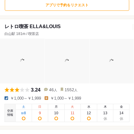
アプリで予約をリクエスト
レトロ喫茶 ELLA&LOUIS
白山駅 181m / 喫茶店
3.24
46
1552
人
人
￥1,000～￥1,999
￥1,000～￥1,999
土
日
月
火
水
木
金
空席
8
9
10
11
12
13
14
8
/
情報