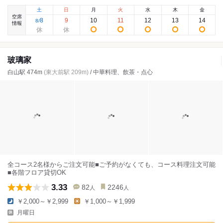
土
日
月
火
水
木
金
空席
8
9
10
11
12
13
14
8
/
情報
玻璃家
白山駅 474m
(東大前駅 209m)
/ 中華料理、飲茶・点心
全コース2名様からご注文可能■ご予約がなくても、コース料理注文可能
■各階フロア貸切OK
3.33
82
2246
人
人
￥2,000～￥2,999
￥1,000～￥1,999
月曜日