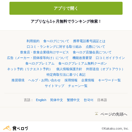
アプリで開く
アプリなら1ヶ月無料でランキング検索！
利用規約
食べログについて
携帯電話番号認証とは
口コミ・ランキングに対する取り組み
点数について
飲食店・飲食企業様向けサービス
食べログ店舗会員について
広告（メーカー・団体様等向け）について
機能改善要望
口コミガイドライン
食べログプレミアム
食べログプレミアム無料クーポン
ネット予約（リクエスト予約）
個人情報保護方針
外部送信（オプトアウト）
特定商取引法に基づく表記
推奨環境
ヘルプ・お問い合わせ
採用情報
企業情報
キーワード一覧
サイトマップ
チェーン一覧
言語：
English
简体中文
繁體中文
한국어
日本語
ページの先頭へ
©Kakaku.com, Inc.