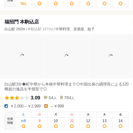
情報
福招門 本駒込店
白山駅 260m
(本駒込駅 167m)
/ 中華料理、居酒屋、餃子
白山駅3分◆町中華から本格中華料理まで◎中国出身の調理長による120
種超の逸品を半個室で◎
3.09
54
784
人
人
￥2,000～￥2,999
～￥999
土
日
月
火
水
木
金
空席
8
9
10
11
12
13
14
8
/
情報