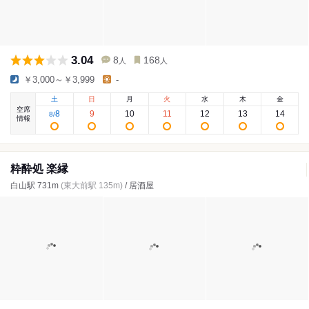
3.04
8
168
人
人
￥3,000～￥3,999
-
土
日
月
火
水
木
金
空席
8
9
10
11
12
13
14
8
/
情報
粋酔処 楽縁
白山駅 731m
(東大前駅 135m)
/ 居酒屋