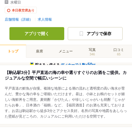
水曜日
本日夜空席あり
店舗情報（詳細）
求人情報
アプリで開く
アプリで保存
写真
口コミ
トップ
座席
メニュー
346
65
50
貯まる・使える
ディナーで人数×
pt
【駒込駅3分】平戸直送の海の幸や選りすぐりのお酒をご提供。カ
ジュアルな空間で幅広いシーンに
平戸直送の鮮魚が自慢。複雑な地形による潮の流れと透明度の高い海水が育
んだ、豊かな海の幸をご堪能いただけます。昼は、小鉢とお椀のセットが嬉
しい海鮮丼をご用意。麦焼酎「かぴたん」や珍しいじゃがいも焼酎「じゃが
たらお春」、日本酒の「福鶴」など、【福田酒造】のお酒も充実しておりま
す。お店は駒込駅から徒歩3分とアクセス良好。名所の写真や地図をあしらっ
た壁紙が見どころの、カジュアルにご利用いただける空間です。