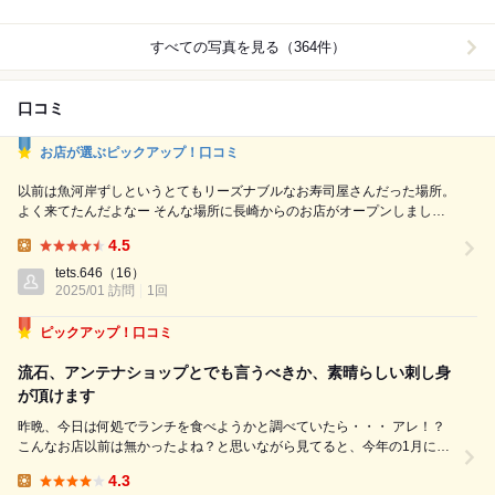
すべての写真を見る（364件）
口コミ
お店が選ぶピックアップ！口コミ
以前は魚河岸ずしというとてもリーズナブルなお寿司屋さんだった場所。
よく来てたんだよなー そんな場所に長崎からのお店がオープンしました
よ。 早速ランチに行ってみました。 長崎からの鮮魚を中心なラインナッ
4.5
プですね。 なんとメンチカツもあるのか、これはいつか試さなくては。
Lunch:
本日いただいたのはアジたっぷり丼と焼きアジです。 あじが好きなんで
tets.646
（16）
2025/01 訪問
すよー 程なく着丼。 キラッキラしたアジが...
1回
ピックアップ！口コミ
流石、アンテナショップとでも言うべきか、素晴らしい刺し身
が頂けます
昨晩、今日は何処でランチを食べようかと調べていたら・・・ アレ！？
こんなお店以前は無かったよね？と思いながら見てると、今年の1月に開
店のようで・・・、しかも平戸のアンテナショップみたいです。 ならば
4.3
知るよしも無いわけだ・・・ そう納得しながら、此処だとばかりに決め
Lunch: