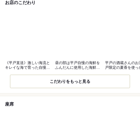
お店のこだわり
《平戸直送》激しい海流と
昼の部は平戸自慢の海鮮を
平戸の酒蔵さんのお
キレイな海で育った自慢の
ふんだんに使用した海鮮丼
戸限定の夏香を使っ
お魚たち
をご用意
やジュースも
こだわりをもっと見る
座席