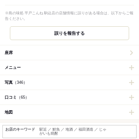
※島の味処 平戸こんね 駒込店の店舗情報に誤りがある場合は、以下からご報
告ください。
誤りを報告する
座席
メニュー
写真
（346）
口コミ
（65）
地図
お店のキーワード
駅近 ／ 鮮魚 ／ 地酒 ／ 福田酒造 ／ じゃ
がいも焼酎