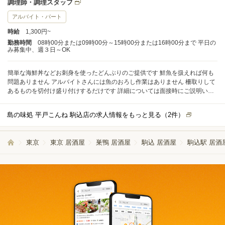
調理師・調理スタッフ
アルバイト・パート
時給
1,300円~
勤務時間
08時00分または09時00分～15時00分または16時00分まで 平日の
み募集中、週３日～OK
簡単な海鮮丼などお刺身を使ったどんぶりのご提供です 鮮魚を扱えれば何も
問題ありません アルバイトさんには魚のおろし作業はありません 柵取りして
あるものを切付け盛り付けするだけです 詳細については面接時にご説明いた
します
島の味処 平戸こんね 駒込店の求人情報をもっと見る（
2
件）
東京
東京 居酒屋
巣鴨 居酒屋
駒込 居酒屋
駒込駅 居酒