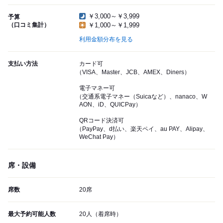
￥3,000～￥3,999
予算
（口コミ集計）
￥1,000～￥1,999
利用金額分布を見る
支払い方法
カード可
（VISA、Master、JCB、AMEX、Diners）
電子マネー可
（交通系電子マネー（Suicaなど）、nanaco、W
AON、iD、QUICPay）
QRコード決済可
（PayPay、d払い、楽天ペイ、au PAY、Alipay、
WeChat Pay）
席・設備
席数
20席
最大予約可能人数
20人（着席時）