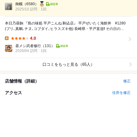
ました。 開店時間は、1...
南幌
（6580）
2025/10 訪問
1回
本日乃昼餉 『島の味処 平戸こんね 駒込店』 平戸ぜいたく海鮮丼 ¥1280
(ブリ､真鯛､チヌ､コブダイ､ヒラスズキ他) 長崎県・平戸直送❗️ その日の良
い魚を...
4.0
Lunch:
昼メシ武者修行
（131）
2026/04 訪問
1回
口コミをもっと見る（65人）
店舗情報（詳細）
修正
アクセス
住所を修正