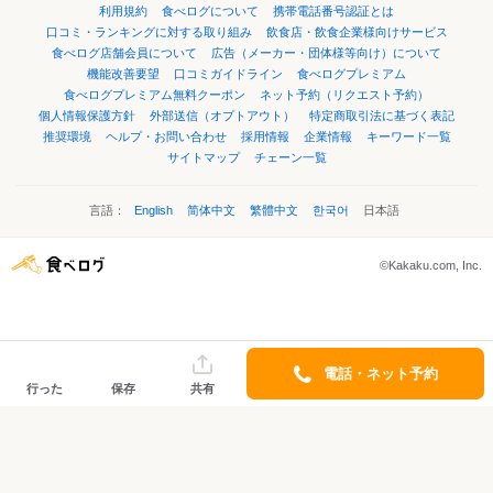
利用規約
食べログについて
携帯電話番号認証とは
口コミ・ランキングに対する取り組み
飲食店・飲食企業様向けサービス
食べログ店舗会員について
広告（メーカー・団体様等向け）について
機能改善要望
口コミガイドライン
食べログプレミアム
食べログプレミアム無料クーポン
ネット予約（リクエスト予約）
個人情報保護方針
外部送信（オプトアウト）
特定商取引法に基づく表記
推奨環境
ヘルプ・お問い合わせ
採用情報
企業情報
キーワード一覧
サイトマップ
チェーン一覧
言語：
English
简体中文
繁體中文
한국어
日本語
©Kakaku.com, Inc.
電話・ネット予約
行った
保存
共有