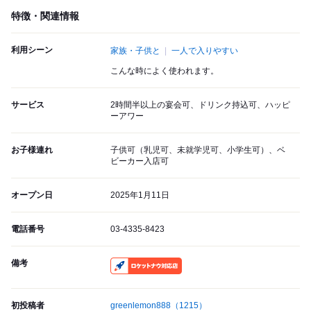
特徴・関連情報
利用シーン
家族・子供と
一人で入りやすい
こんな時によく使われます。
サービス
2時間半以上の宴会可、ドリンク持込可、ハッピ
ーアワー
お子様連れ
子供可（乳児可、未就学児可、小学生可）、ベ
ビーカー入店可
オープン日
2025年1月11日
電話番号
03-4335-8423
備考
RocketNow
初投稿者
greenlemon888
（1215）