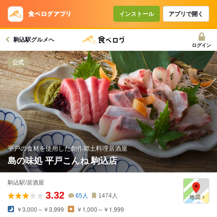
インストール
アプリで開く
駒込駅グルメへ
ログイン
公式
平戸の食材を使用した創作郷土料理居酒屋
島の味処 平戸こんね 駒込店
駒込駅/居酒屋
3.32
65
人
1474
人
￥3,000～￥3,999
￥1,000～￥1,999