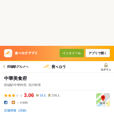
インストール
アプリで開く
田端駅グルメへ
ログイン
中華美食府
田端駅/中華料理､ 四川料理
3.06
16
人
256
人
-
～￥999
店舗情報（詳細）