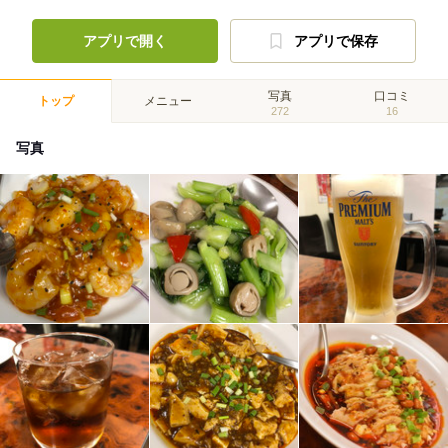
アプリで開く
アプリで保存
写真
口コミ
トップ
メニュー
272
16
写真