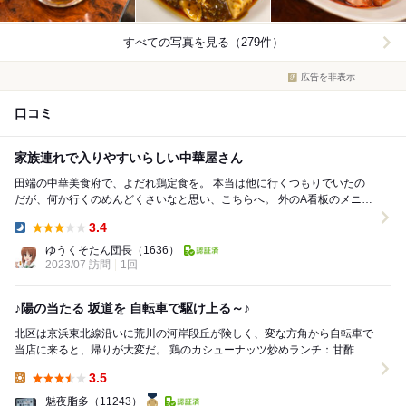
すべての写真を見る（279件）
広告を非表示
口コミ
家族連れで入りやすいらしい中華屋さん
田端の中華美食府で、よだれ鶏定食を。 本当は他に行くつもりでいたの
だが、何か行くのめんどくさいなと思い、こちらへ。 外のA看板のメニュ
ーを見て、よだれ鶏でいいかな？って感じ...
3.4
Dinner:
ゆうくそたん団長
（1636）
2023/07 訪問
1回
♪陽の当たる 坂道を 自転車で駆け上る～♪
北区は京浜東北線沿いに荒川の河岸段丘が険しく、変な方角から自転車で
当店に来ると、帰りが大変だ。 鶏のカシューナッツ炒めランチ：甘酢や
四川味ではない、まったりした中華味。あれ？...
3.5
Lunch:
魅夜脂多
（11243）