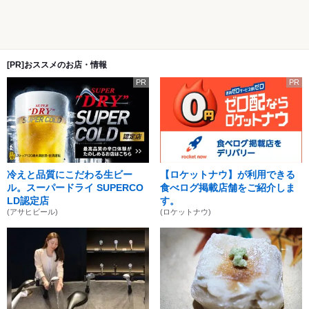
[PR]おススメのお店・情報
PR
PR
冷えと品質にこだわる生ビー
【ロケットナウ】が利用できる
ル。スーパードライ SUPERCO
食べログ掲載店舗をご紹介しま
LD認定店
す。
(アサヒビール)
(ロケットナウ)