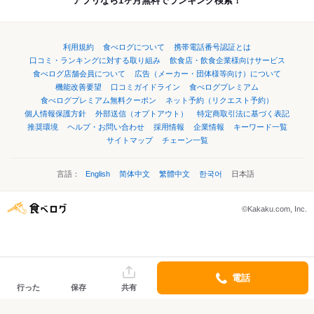
アプリなら1ヶ月無料でランキング検索！
利用規約
食べログについて
携帯電話番号認証とは
口コミ・ランキングに対する取り組み
飲食店・飲食企業様向けサービス
食べログ店舗会員について
広告（メーカー・団体様等向け）について
機能改善要望
口コミガイドライン
食べログプレミアム
食べログプレミアム無料クーポン
ネット予約（リクエスト予約）
個人情報保護方針
外部送信（オプトアウト）
特定商取引法に基づく表記
推奨環境
ヘルプ・お問い合わせ
採用情報
企業情報
キーワード一覧
サイトマップ
チェーン一覧
言語：
English
简体中文
繁體中文
한국어
日本語
©Kakaku.com, Inc.
電話
行った
保存
共有