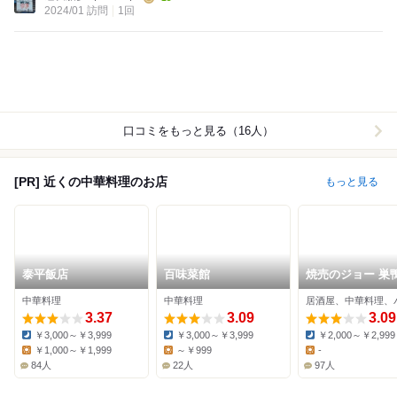
2024/01 訪問
1回
口コミをもっと見る（16人）
[PR] 近くの中華料理のお店
もっと見る
泰平飯店
百味菜館
焼売のジョー 巣
中華料理
中華料理
居酒屋、中華料理、
3.37
3.09
3.09
￥3,000～￥3,999
￥3,000～￥3,999
￥2,000～￥2,999
Dinner:
Dinner:
Dinner:
￥1,000～￥1,999
～￥999
-
Lunch:
Lunch:
Lunch:
84人
22人
97人