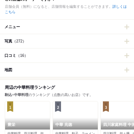
店舗会員（無料）になると、店舗情報を編集することができます。
詳しくは
こちら
メニュー
写真
（272）
口コミ
（16）
地図
周辺の中華料理ランキング
駒込
×
中華料理
のランキング（点数の高いお店）です。
1
2
3
豊栄
中華 兆徳
四川家庭料理 中
中華料理、四川料理、担々麺
中華料理、餃子、ラーメン