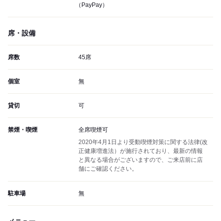
（PayPay）
席・設備
席数
45席
個室
無
貸切
可
禁煙・喫煙
全席喫煙可
2020年4月1日より受動喫煙対策に関する法律(改
正健康増進法）が施行されており、最新の情報
と異なる場合がございますので、ご来店前に店
舗にご確認ください。
駐車場
無