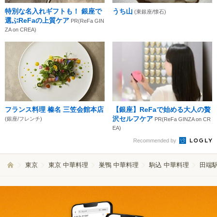
特別な名入れギフトも！ 銀座で
うち山
(東銀座/懐石)
選ぶReFaの上質ケア
PR(ReFa GIN
ZA on CREA)
フランス料理 榛名 三笠会館本店
【銀座】ReFaで始める大人の贅
沢セルフケア
(銀座/フレンチ)
PR(ReFa GINZA on CR
EA)
Recommended by
東京
東京 中華料理
巣鴨 中華料理
駒込 中華料理
田端駅