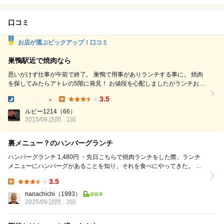
口コミ
お店が選ぶピックアップ！口コミ
巣鴨駅近で焼肉なら
思いがけず仕事が午前で終了。 巣鴨で用事がありランチする事に。 焼肉
を探してみたらアトレの5階に発見！ お値段を心配しましたがランチお得
です。 サラダ・ドリンクバー付きお代わり自由。 1,500円ほどでセット
-
3.5
があります。 お腹ぺこぺこでしたが並ぶ価値あり。 席は見晴らしの良い
Dinner:
Lunch:
カップルシートで女子2名ご機嫌。だって桜並木と山手線とバスと巣鴨地
ルビー1214
（66）
2015/09 訪問
1回
蔵商店街が見れます。 鉄男さん達は大興...
裏メニュー？のハンバーグランチ
ハンバーグランチ 1,480円 ・先日こちらで焼肉ランチをした際、ランチ
メニューにハンバーグがあることを知り、それを食べにやってきた。 ・
平日の12:00に2人で来店すると...
3.5
Lunch:
nanachichi
（1993）
2025/09 訪問
2回