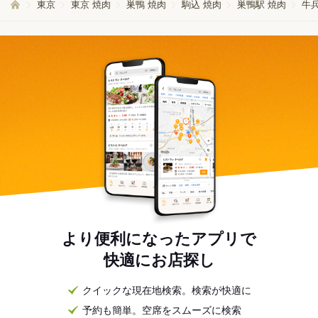
東京
東京 焼肉
巣鴨 焼肉
駒込 焼肉
巣鴨駅 焼肉
牛
より便利になったアプリで
快適にお店探し
クイックな現在地検索。検索が快適に
予約も簡単。空席をスムーズに検索