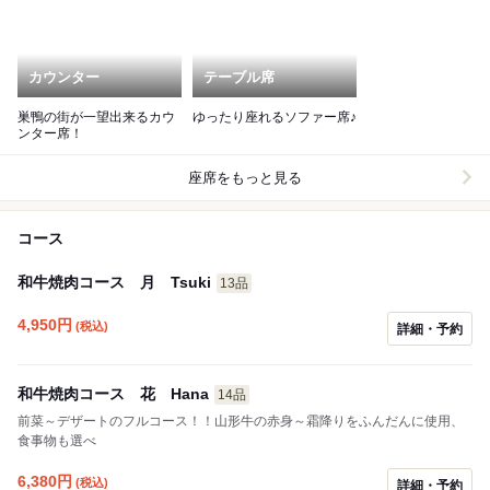
カウンター
テーブル席
巣鴨の街が一望出来るカウ
ゆったり座れるソファー席♪
ンター席！
座席をもっと見る
コース
和牛焼肉コース 月 Tsuki
13品
4,950
円
(税込)
詳細・予約
和牛焼肉コース 花 Hana
14品
前菜～デザートのフルコース！！山形牛の赤身～霜降りをふんだんに使用、
食事物も選べ
6,380
円
(税込)
詳細・予約