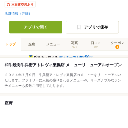
本日夜空席あり
店舗情報（詳細）
アプリで開く
アプリで保存
写真
口コミ
クーポン
トップ
座席
メニュー
377
82
3
50
貯まる・使える
ディナーで人数×
pt
和牛焼肉牛兵衛アトレヴィ巣鴨店 メニューリニューアルオープン
２０２４年７月９日 牛兵衛アトレヴィ巣鴨店のメニューをリニューアルい
たします。ファミリーに人気の盛り合わせメニューや、リーズナブルなラン
チメニューも多数ご用意しております。
座席