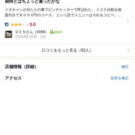
期待とはちょっと違ったかな
ドタキャンが出たとの事でピンチヒッターで呼ばれた。 １２０分飲み放
題付きで８０００円のコース。 という訳でメニューはそれをコピペ。
【前 菜】 ・キムチ、ナムル...
3.0
Dinner:
ＤＥＮさん
（6068）
2024/05 訪問
1回
口コミをもっと見る（82人）
店舗情報（詳細）
修正
アクセス
住所を修正