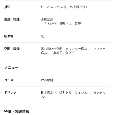
貸切
可（20人～50人可、50人以上可）
禁煙・喫煙
全席禁煙
（アトレヴィ巣鴨内は、禁煙）
駐車場
無
空間・設備
落ち着いた空間、カウンター席あり、ソファー
席あり、車椅子で入店可
メニュー
コース
飲み放題
ドリンク
日本酒あり、焼酎あり、ワインあり、カクテル
あり
特徴・関連情報