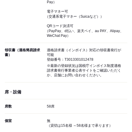
Pay）
電子マネー可
（交通系電子マネー（Suicaなど））
QRコード決済可
（PayPay、d払い、楽天ペイ、au PAY、Alipay、
WeChat Pay）
領収書（適格簡易請求
適格請求書（インボイス）対応の領収書発行が
書）
可能
登録番号：T3013301012478
※最新の登録状況は国税庁インボイス制度適格
請求書発行事業者公表サイトをご確認いただく
か、店舗にお問い合わせください。
席・設備
席数
58席
個室
無
（貸切は15名様 ～58名様まで承ります）