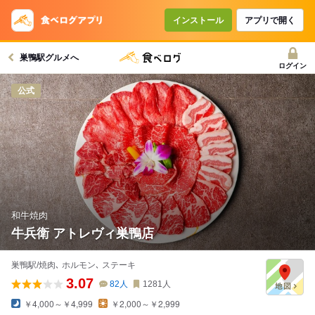
コースで使えるクーポン
戻る
インストール
アプリで開く
巣鴨駅グルメへ
クーポンを利用せず予約する
ログイン
公式
和牛焼肉
牛兵衛 アトレヴィ巣鴨店
巣鴨駅/焼肉､ ホルモン､ ステーキ
3.07
82
人
1281
人
￥4,000～￥4,999
￥2,000～￥2,999