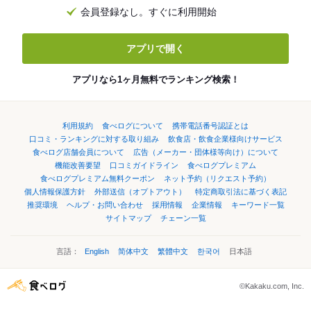
会員登録なし。すぐに利用開始
アプリで開く
アプリなら1ヶ月無料でランキング検索！
利用規約
食べログについて
携帯電話番号認証とは
口コミ・ランキングに対する取り組み
飲食店・飲食企業様向けサービス
食べログ店舗会員について
広告（メーカー・団体様等向け）について
機能改善要望
口コミガイドライン
食べログプレミアム
食べログプレミアム無料クーポン
ネット予約（リクエスト予約）
個人情報保護方針
外部送信（オプトアウト）
特定商取引法に基づく表記
推奨環境
ヘルプ・お問い合わせ
採用情報
企業情報
キーワード一覧
サイトマップ
チェーン一覧
言語：
English
简体中文
繁體中文
한국어
日本語
©Kakaku.com, Inc.