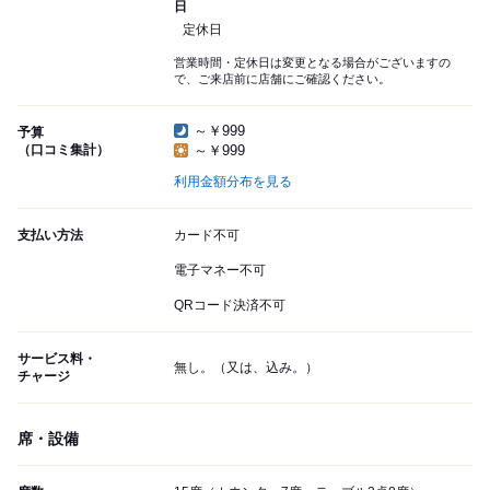
日
定休日
営業時間・定休日は変更となる場合がございますの
で、ご来店前に店舗にご確認ください。
～￥999
予算
（口コミ集計）
～￥999
利用金額分布を見る
支払い方法
カード不可
電子マネー不可
QRコード決済不可
サービス料・
無し。（又は、込み。）
チャージ
席・設備