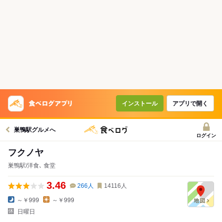
インストール
アプリで開く
巣鴨駅グルメへ
ログイン
フクノヤ
巣鴨駅/洋食､ 食堂
3.46
266
人
14116
人
～￥999
～￥999
日曜日