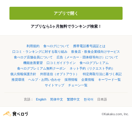
アプリで開く
アプリなら1ヶ月無料でランキング検索！
利用規約
食べログについて
携帯電話番号認証とは
口コミ・ランキングに対する取り組み
飲食店・飲食企業様向けサービス
食べログ店舗会員について
広告（メーカー・団体様等向け）について
機能改善要望
口コミガイドライン
食べログプレミアム
食べログプレミアム無料クーポン
ネット予約（リクエスト予約）
個人情報保護方針
外部送信（オプトアウト）
特定商取引法に基づく表記
推奨環境
ヘルプ・お問い合わせ
採用情報
企業情報
キーワード一覧
サイトマップ
チェーン一覧
言語：
English
简体中文
繁體中文
한국어
日本語
©Kakaku.com, Inc.