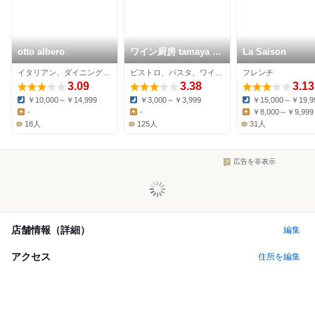
otto albero
ワイン厨房 tamaya 田
La Saison
端店
イタリアン、ダイニングバー、バル
ビストロ、パスタ、ワインバー
フレンチ
3.09
3.38
3.13
￥10,000～￥14,999
￥3,000～￥3,999
￥15,000～￥19,9
Dinner:
Dinner:
Dinner:
-
-
￥8,000～￥9,999
Lunch:
Lunch:
Lunch:
18人
125人
31人
広告を非表示
店舗情報（詳細）
編集
アクセス
住所を編集