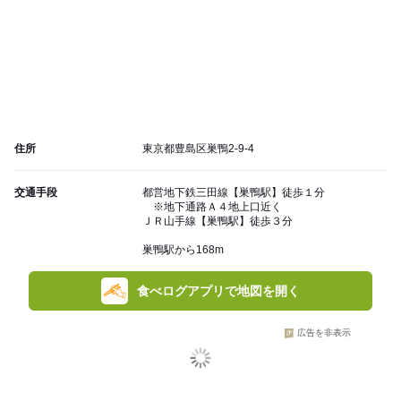
住所
東京都豊島区巣鴨2-9-4
交通手段
都営地下鉄三田線【巣鴨駅】徒歩１分
※地下通路Ａ４地上口近く
ＪＲ山手線【巣鴨駅】徒歩３分
巣鴨駅から168m
食べログアプリで地図を開く
広告を非表示