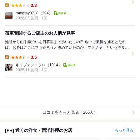
そこで意見が一致して一回で二度楽しい近...
3.3
Lunch:
romgray0718
（294）
2026/05 訪問
1回
孤軍奮闘するご店主のお人柄が見事
池袋から山手線沿いを日暮里まで歩いたこの日 途中で巣鴨を通るとなれ
ば、お昼はここに立ち寄ろうと決めていたのが「フクノヤ」という洋食屋
さんです 同じくウォーキングイベントがらみで...
3.5
Lunch:
キャプテン・ソロ
（1914）
2025/11 訪問
1回
口コミをもっと見る（266人）
[PR] 近くの洋食・西洋料理のお店
もっと見る