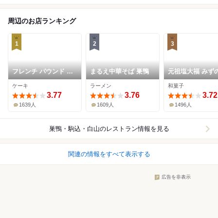
周辺のお店ランキング
1
2
3
フレンチ パウンド ハ
まるえ中華そば 巣鴨
元祖塩大福 みず
ウス 大和郷本店
ケーキ
ラーメン
和菓子
3.77
3.76
3.72
1639人
1609人
1496人
巣鴨・駒込・白山
のレストラン情報を見る
関連の情報をすべて表示する
広告を非表示