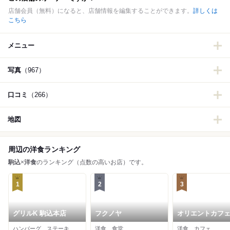
店舗会員（無料）になると、店舗情報を編集することができます。
詳しくは
こちら
メニュー
写真
（967）
口コミ
（266）
地図
周辺の洋食ランキング
駒込
×
洋食
のランキング（点数の高いお店）です。
1
2
3
グリルK 駒込本店
フクノヤ
オリエントカフ
ハンバーグ、ステーキ、洋食
洋食、食堂
洋食、カフェ