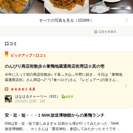
すべての写真を見る（1018件）
広告を非表示
口コミ
ピックアップ！口コミ
のんびり商店街散歩☆巣鴨地蔵通商店街周辺☆其の壱
今年に入って初の商店街散歩♪ 十条→大山→中野に続き… 今日は『巣鴨地
蔵通商店街』さん周辺へ(^.^) ｢食べログ｣さん ｢レビュアー｣の皆さん、
今日もお世話になります(^o^) お昼ご飯は『フクノヤ』さんへ… 11時開店
4.8
から程なく入店。カウンター5席とテーブル席が3卓のこじんまり...
Lunch:
はなはるチャーリー
（931）
2025/01 訪問
1回
安・近・短・・・1 NHK放送博物館からの巣鴨ランチ
GWは安・近・短で楽しみますｗ 以前から僕が行ってみたかった「NHK
放送博物館」、 カミさんは「愛宕神社」参詣してみたかったそうです。