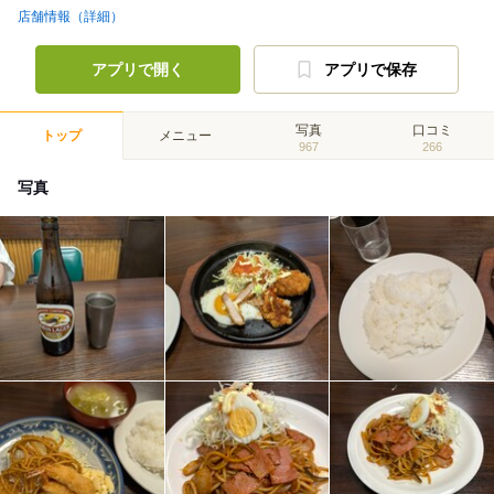
店舗情報（詳細）
アプリで開く
アプリで保存
写真
口コミ
トップ
メニュー
967
266
写真