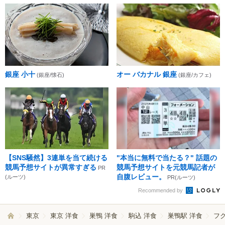
銀座 小十
オー バカナル 銀座
(銀座/懐石)
(銀座/カフェ)
【SNS騒然】3連単を当て続ける
"本当に無料で当たる？" 話題の
競馬予想サイトが異常すぎる
競馬予想サイトを元競馬記者が
PR
自腹レビュー。
(ルーツ)
PR(ルーツ)
Recommended by
東京
東京 洋食
巣鴨 洋食
駒込 洋食
巣鴨駅 洋食
フ