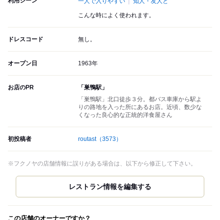
利用シーン
一人で入りやすい
知人・友人と
こんな時によく使われます。
ドレスコード
無し。
オープン日
1963年
お店のPR
「巣鴨駅」
「巣鴨駅」北口徒歩３分。都バス車庫から駅よ
りの路地を入った所にあるお店。近頃、数少な
くなった良心的な正統的洋食屋さん
初投稿者
routast
（3573）
※フクノヤの店舗情報に誤りがある場合は、以下から修正して下さい。
この店舗のオーナーですか？