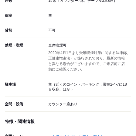
席数
15席（カウンター7席、テーブル3卓8席）
個室
無
貸切
不可
禁煙・喫煙
全席喫煙可
2020年4月1日より受動喫煙対策に関する法律(改
正健康増進法）が施行されており、最新の情報
と異なる場合がございますので、ご来店前に店
舗にご確認ください。
駐車場
無（近くのコイン・パーキング：巣鴨2-4-7に18
台収容、ほか ）
空間・設備
カウンター席あり
特徴・関連情報