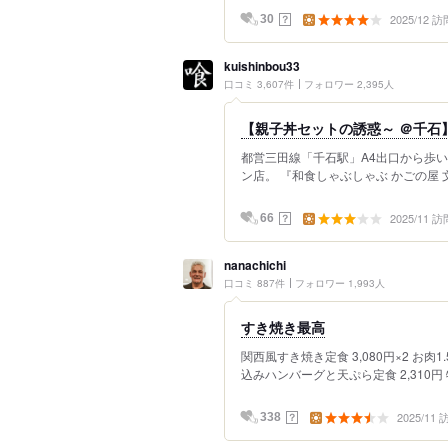
2025/12 訪
？
30
kuishinbou33
口コミ 3,607件
フォロワー 2,395人
【親子丼セットの誘惑～ ＠千石
都営三田線「千石駅」A4出口から歩い
ン店。 『和食しゃぶしゃぶ かごの屋 
2025/11 訪
？
66
nanachichi
口コミ 887件
フォロワー 1,993人
すき焼き最高
関西風すき焼き定食 3,080円×2 お肉1.5
込みハンバーグと天ぷら定食 2,310円 
2025/11
？
338