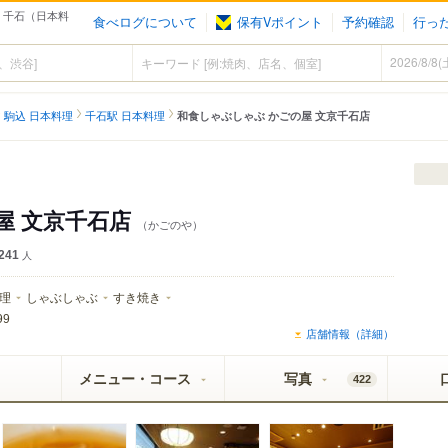
- 千石（日本料
食べログについて
保有Vポイント
予約確認
行っ
駒込 日本料理
千石駅 日本料理
和食しゃぶしゃぶ かごの屋 文京千石店
屋 文京千石店
（かごのや）
241
人
理
しゃぶしゃぶ
すき焼き
99
店舗情報（詳細）
メニュー・コース
写真
422