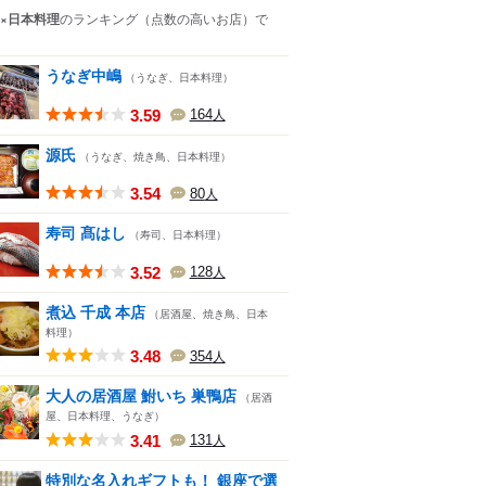
×日本料理
のランキング
（点数の高いお店）
で
うなぎ中嶋
（うなぎ、日本料理）
3.59
164
人
源氏
（うなぎ、焼き鳥、日本料理）
3.54
80
人
寿司 髙はし
（寿司、日本料理）
3.52
128
人
煮込 千成 本店
（居酒屋、焼き鳥、日本
料理）
3.48
354
人
大人の居酒屋 鮒いち 巣鴨店
（居酒
屋、日本料理、うなぎ）
3.41
131
人
特別な名入れギフトも！ 銀座で選