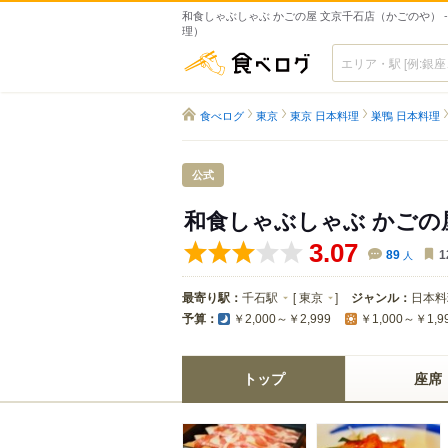
和食しゃぶしゃぶ かごの屋 文京千石店（かごのや） 
理）
食べログ
食べログ
東京
東京 日本料理
巣鴨 日本料理
公式
和食しゃぶしゃぶ かごの
3.07
89
人
1
最寄り駅：
千石駅
[
東京
]
ジャンル：
日本料
予算：
￥2,000～￥2,999
￥1,000～￥1,9
トップ
座席