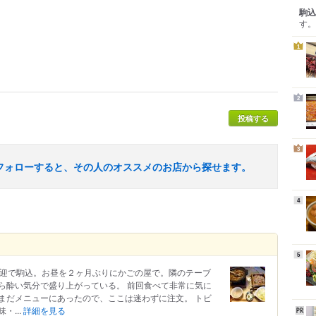
駒込
す。
1
2
投稿する
3
フォローすると、その人のオススメのお店から探せます。
4
5
送迎で駒込。お昼を２ヶ月ぶりにかごの屋で。隣のテーブ
ら酔い気分で盛り上がっている。 前回食べて非常に気に
まだメニューにあったので、ここは迷わずに注文。 トビ
・...
詳細を見る