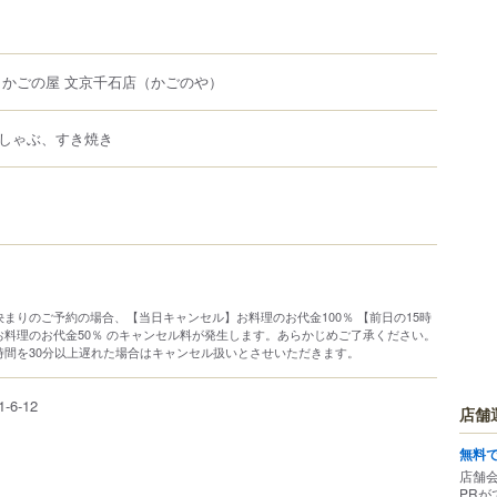
 かごの屋 文京千石店
（かごのや）
しゃぶ、すき焼き
】
まりのご予約の場合、【当日キャンセル】お料理のお代金100％ 【前日の15時
お料理のお代金50％ のキャンセル料が発生します。あらかじめご了承ください。
時間を30分以上遅れた場合はキャンセル扱いとさせいただきます。
1-6-12
店舗
無料
店舗
PRが