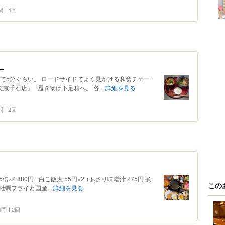
問
4回
】
て5分ぐらい。 ロードサイドでよく見かける和食チェー
文京千石店』 履き物は下足箱へ。 各...
詳細を見る
問
2回
倍×2 880円 +白ご飯大 55円×2 +あさり味噌汁 275円 煮
この
牡蠣フライと国産...
詳細を見る
 訪問
2回