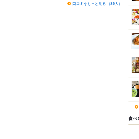
口コミ
をもっと見る （
89
人）
食べ