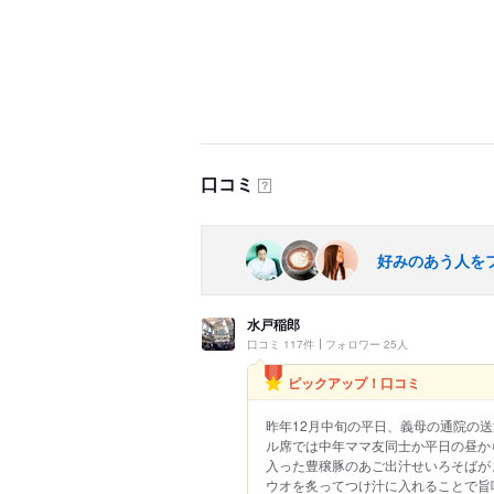
口コミ
？
好みのあう人を
水戸稲郎
口コミ 117件
フォロワー 25人
ピックアップ！口コミ
昨年12月中旬の平日、義母の通院の
ル席では中年ママ友同士か平日の昼か
入った豊穣豚のあご出汁せいろそばが
ウオを炙ってつけ汁に入れることで旨味