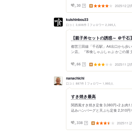
2025/12 訪
？
30
kuishinbou33
口コミ 3,606件
フォロワー 2,395人
【親子丼セットの誘惑～ ＠千石
都営三田線「千石駅」A4出口から歩い
ン店。 『和食しゃぶしゃぶ かごの屋 
2025/11 訪
？
66
nanachichi
口コミ 887件
フォロワー 1,993人
すき焼き最高
関西風すき焼き定食 3,080円×2 お肉1.5
込みハンバーグと天ぷら定食 2,310円 
2025/11
？
338