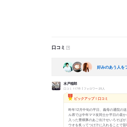
口コミ
？
好みのあう人を
水戸稲郎
口コミ 117件
フォロワー 25人
ピックアップ！口コミ
昨年12月中旬の平日、義母の通院の
ル席では中年ママ友同士か平日の昼か
入った豊穣豚のあご出汁せいろそばが
ウオを炙ってつけ汁に入れることで旨味