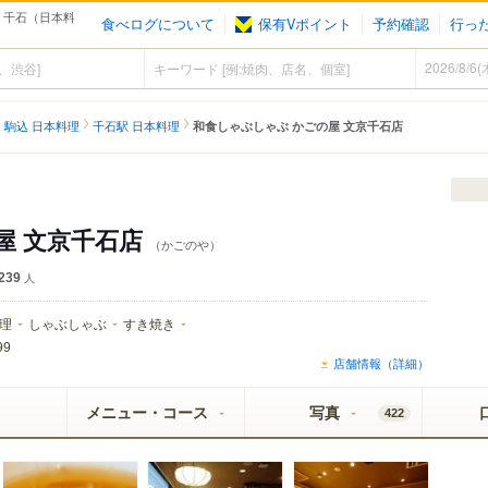
- 千石（日本料
食べログについて
保有Vポイント
予約確認
行っ
駒込 日本料理
千石駅 日本料理
和食しゃぶしゃぶ かごの屋 文京千石店
屋 文京千石店
（かごのや）
239
人
理
しゃぶしゃぶ
すき焼き
99
店舗情報（詳細）
メニュー・コース
写真
422