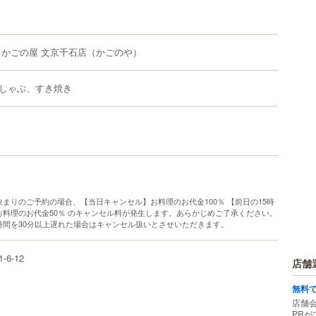
 かごの屋 文京千石店
（かごのや）
しゃぶ、すき焼き
】
まりのご予約の場合、【当日キャンセル】お料理のお代金100％ 【前日の15時
お料理のお代金50％ のキャンセル料が発生します。あらかじめご了承ください。
時間を30分以上遅れた場合はキャンセル扱いとさせいただきます。
1-6-12
店舗
無料
店舗
PRが