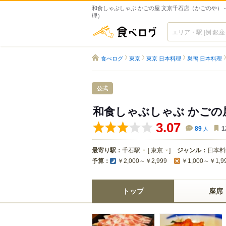
和食しゃぶしゃぶ かごの屋 文京千石店（かごのや） 
理）
食べログ
食べログ
東京
東京 日本料理
巣鴨 日本料理
公式
和食しゃぶしゃぶ かごの
3.07
89
人
1
最寄り駅：
千石駅
[
東京
]
ジャンル：
日本料
予算：
￥2,000～￥2,999
￥1,000～￥1,9
トップ
座席