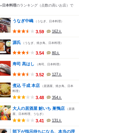
×日本料理
のランキング
（点数の高いお店）
で
うなぎ中嶋
（うなぎ、日本料理）
3.59
162
人
源氏
（うなぎ、焼き鳥、日本料理）
3.54
80
人
寿司 髙はし
（寿司、日本料理）
3.52
127
人
煮込 千成 本店
（居酒屋、焼き鳥、日本
料理）
3.48
354
人
大人の居酒屋 鮒いち 巣鴨店
（居酒
屋、日本料理、うなぎ）
3.41
131
人
部下が指示待ちになる、本当の理