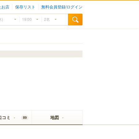
たお店
保存リスト
無料会員登録/ログイン
口コミ
地図
89