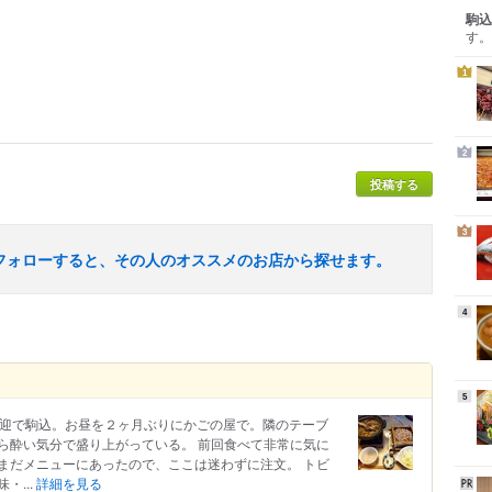
駒込
す。
1
2
投稿する
3
フォローすると、その人のオススメのお店から探せます。
4
5
送迎で駒込。お昼を２ヶ月ぶりにかごの屋で。隣のテーブ
ら酔い気分で盛り上がっている。 前回食べて非常に気に
まだメニューにあったので、ここは迷わずに注文。 トビ
・...
詳細を見る