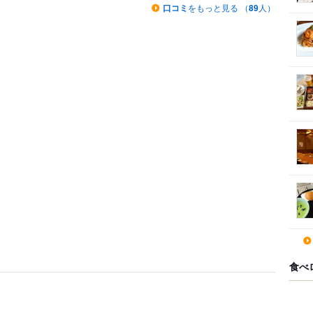
口コミ
をもっと見る （
89
人）
食べ