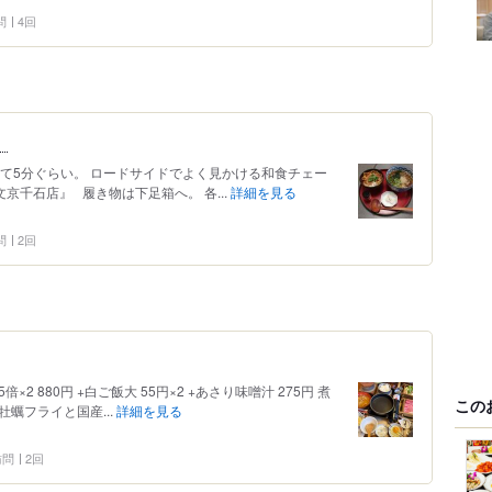
問
4回
】
て5分ぐらい。 ロードサイドでよく見かける和食チェー
文京千石店』 履き物は下足箱へ。 各...
詳細を見る
問
2回
倍×2 880円 +白ご飯大 55円×2 +あさり味噌汁 275円 煮
この
牡蠣フライと国産...
詳細を見る
 訪問
2回