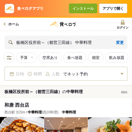
インストール
アプリで開く
ホーム
ログイン
変更
板橋区役所前～（都営三田線） 中華料理
予算
空席あり
食べ放題
個室
飲み放題
日時
時間
人数
でネット予約
板橋区役所前～（都営三田線）
の
中華料理
88
件
和唐 西台店
西台駅 315m /
中華料理
(四川料理)、
中華料理