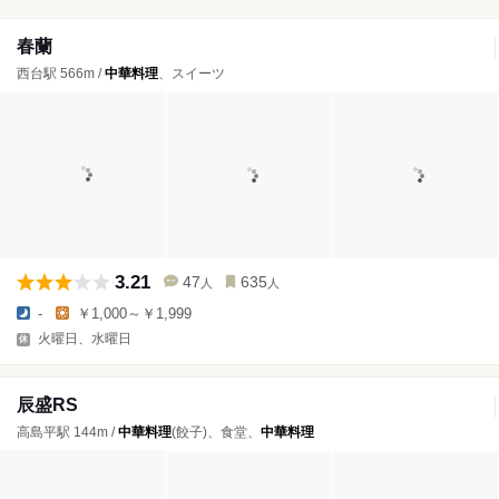
春蘭
西台駅 566m /
中華料理
、スイーツ
3.21
47
635
人
人
-
￥1,000～￥1,999
火曜日、水曜日
辰盛RS
高島平駅 144m /
中華料理
(餃子)、食堂、
中華料理