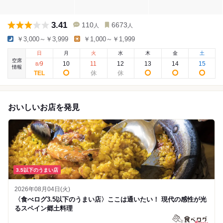
3.41
110
6673
人
人
￥3,000～￥3,999
￥1,000～￥1,999
日
月
火
水
木
金
土
空席
9
10
11
12
13
14
15
8
/
情報
おいしいお店を発見
3.5以下のうまい店
2026年08月04日(火)
〈食べログ3.5以下のうまい店〉ここは通いたい！ 現代の感性が光
るスペイン郷土料理