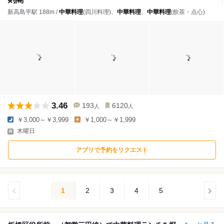
新高島平駅 188m /
中華料理
(四川料理)、
中華料理
、
中華料理
(飲茶・点心)
3.46
193
6120
人
人
￥3,000～￥3,999
￥1,000～￥1,999
木曜日
アプリで予約をリクエスト
1
2
3
4
5