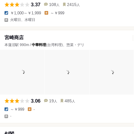
3.37
108
2415
人
人
￥1,000～￥1,999
～￥999
火曜日、水曜日
宮崎商店
本蓮沼駅 990m /
中華料理
(台湾料理)、惣菜・デリ
3.06
19
485
人
人
～￥999
-
-
剣閣