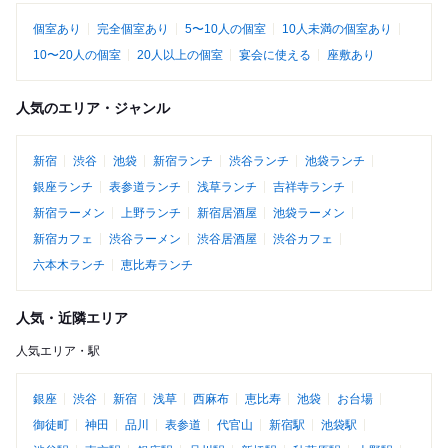
個室あり
完全個室あり
5〜10人の個室
10人未満の個室あり
10〜20人の個室
20人以上の個室
宴会に使える
座敷あり
人気のエリア・ジャンル
新宿
渋谷
池袋
新宿ランチ
渋谷ランチ
池袋ランチ
銀座ランチ
表参道ランチ
浅草ランチ
吉祥寺ランチ
新宿ラーメン
上野ランチ
新宿居酒屋
池袋ラーメン
新宿カフェ
渋谷ラーメン
渋谷居酒屋
渋谷カフェ
六本木ランチ
恵比寿ランチ
人気・近隣エリア
人気エリア・駅
銀座
渋谷
新宿
浅草
西麻布
恵比寿
池袋
お台場
御徒町
神田
品川
表参道
代官山
新宿駅
池袋駅