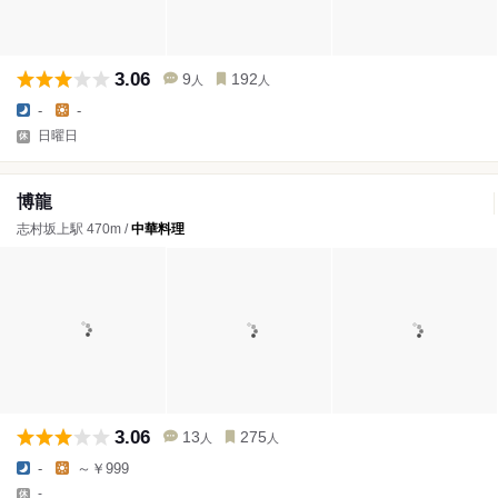
3.06
9
192
人
人
-
-
日曜日
博龍
志村坂上駅 470m /
中華料理
3.06
13
275
人
人
-
～￥999
-