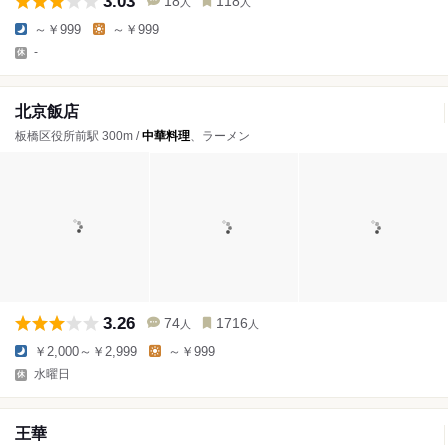
3.03
18
118
人
人
～￥999
～￥999
-
北京飯店
板橋区役所前駅 300m /
中華料理
、ラーメン
3.26
74
1716
人
人
￥2,000～￥2,999
～￥999
水曜日
王華