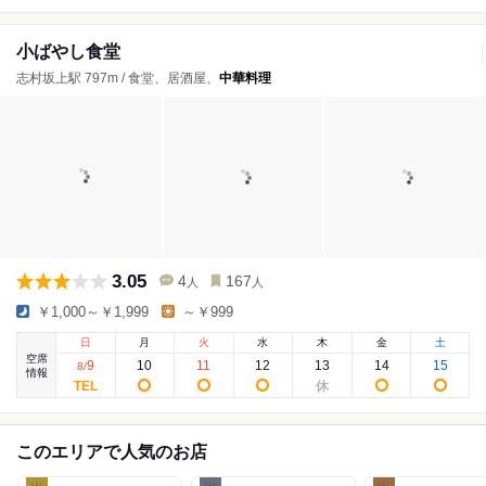
小ばやし食堂
志村坂上駅 797m / 食堂、居酒屋、
中華料理
3.05
4
167
人
人
￥1,000～￥1,999
～￥999
日
月
火
水
木
金
土
空席
9
10
11
12
13
14
15
8
/
情報
このエリアで人気のお店