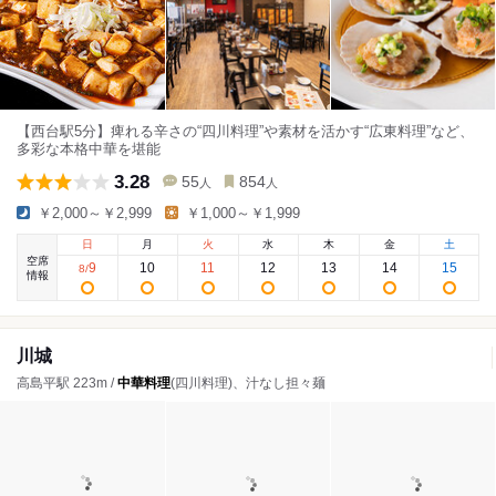
【西台駅5分】痺れる辛さの“四川料理”や素材を活かす“広東料理”など、
多彩な本格中華を堪能
3.28
55
854
人
人
￥2,000～￥2,999
￥1,000～￥1,999
日
月
火
水
木
金
土
空席
9
10
11
12
13
14
15
8
/
情報
川城
高島平駅 223m /
中華料理
(四川料理)、汁なし担々麺