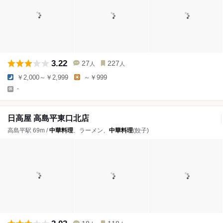
3.22
27
227
人
人
￥2,000～￥2,999
～￥999
-
日高屋 高島平東口北店
高島平駅 69m /
中華料理
、ラーメン、
中華料理
(餃子)