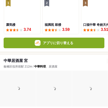
1
2
3
蜃気楼
福満苑 鼓楼
口福中華 奇創天
3.74
3.59
3.5
アプリに切り替える
中華居酒屋 宮
板橋区役所前駅 212m /
中華料理
、居酒屋