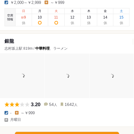
￥2,000～￥2,999
～￥999
日
月
火
水
木
金
土
空席
9
10
11
12
13
14
15
8
/
情報
銀龍
志村坂上駅 819m /
中華料理
、ラーメン
3.20
54
1642
人
人
-
～￥999
月曜日