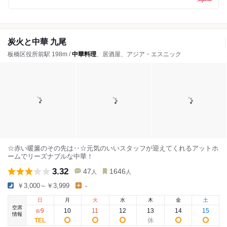
炭火と中華 九尾
板橋区役所前駅 198m /
中華料理
、居酒屋、アジア・エスニック
☆赤い暖簾のその先は‥☆元気のいいスタッフが迎えてくれるアットホ
ームでリーズナブルな中華！
3.32
47
1646
人
人
￥3,000～￥3,999
-
日
月
火
水
木
金
土
空席
9
10
11
12
13
14
15
8
/
情報