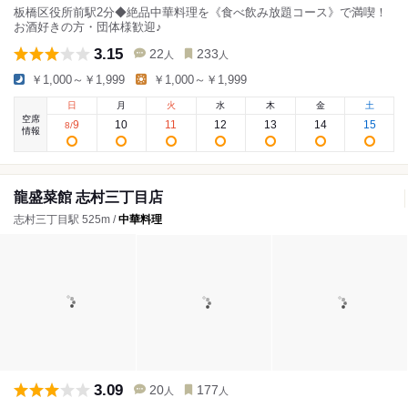
板橋区役所前駅2分◆絶品中華料理を《食べ飲み放題コース》で満喫！
お酒好きの方・団体様歓迎♪
3.15
22
233
人
人
￥1,000～￥1,999
￥1,000～￥1,999
日
月
火
水
木
金
土
空席
9
10
11
12
13
14
15
8
/
情報
龍盛菜館 志村三丁目店
志村三丁目駅 525m /
中華料理
3.09
20
177
人
人