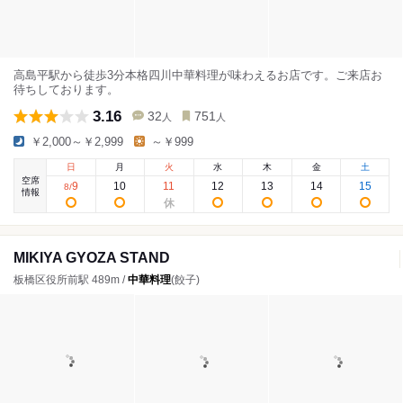
高島平駅から徒歩3分本格四川中華料理が味わえるお店です。ご来店お
待ちしております。
3.16
32
751
人
人
￥2,000～￥2,999
～￥999
日
月
火
水
木
金
土
空席
9
10
11
12
13
14
15
8
/
情報
MIKIYA GYOZA STAND
板橋区役所前駅 489m /
中華料理
(餃子)