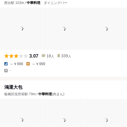
西台駅 103m /
中華料理
、ダイニングバー
3.07
18
339
人
人
～￥999
～￥999
-
鴻運大包
板橋区役所前駅 79m /
中華料理
(肉まん)