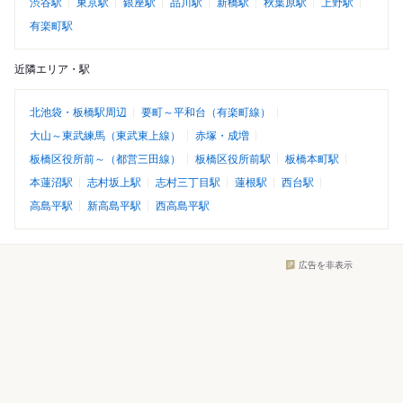
渋谷駅
東京駅
銀座駅
品川駅
新橋駅
秋葉原駅
上野駅
有楽町駅
近隣エリア・駅
北池袋・板橋駅周辺
要町～平和台（有楽町線）
大山～東武練馬（東武東上線）
赤塚・成増
板橋区役所前～（都営三田線）
板橋区役所前駅
板橋本町駅
本蓮沼駅
志村坂上駅
志村三丁目駅
蓮根駅
西台駅
高島平駅
新高島平駅
西高島平駅
広告を非表示