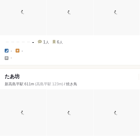
-
1
6
人
人
-
-
-
たあ坊
新高島平駅 611m
(高島平駅 123m)
/ 焼き鳥