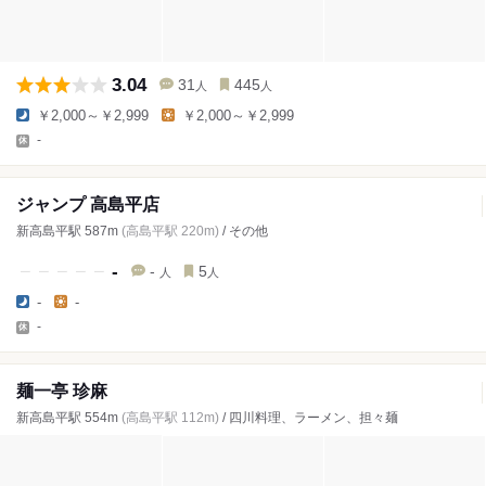
3.04
31
445
人
人
￥2,000～￥2,999
￥2,000～￥2,999
-
ジャンプ 高島平店
新高島平駅 587m
(高島平駅 220m)
/ その他
-
-
5
人
人
-
-
-
麺一亭 珍麻
新高島平駅 554m
(高島平駅 112m)
/ 四川料理、ラーメン、担々麺