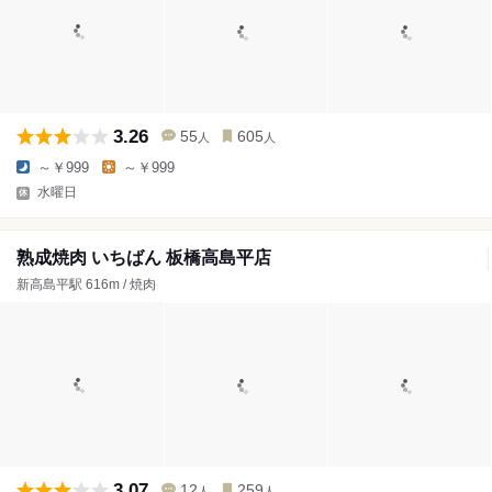
3.26
55
605
人
人
～￥999
～￥999
水曜日
熟成焼肉 いちばん 板橋高島平店
新高島平駅 616m / 焼肉
3.07
12
259
人
人