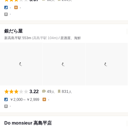
-
-
-
銀だら屋
新高島平駅 553m
(高島平駅 104m)
/ 居酒屋、海鮮
3.22
49
831
人
人
￥2,000～￥2,999
-
-
Do monsieur 高島平店