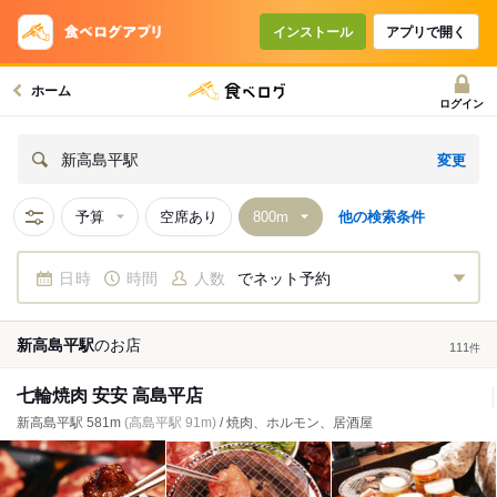
インストール
アプリで開く
ホーム
ログイン
変更
新高島平駅
予算
空席あり
他の検索条件
日時
時間
人数
でネット予約
新高島平駅
の
お店
111
件
七輪焼肉 安安 高島平店
新高島平駅 581m
(高島平駅 91m)
/ 焼肉、ホルモン、居酒屋