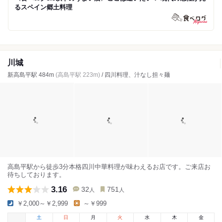
るスペイン郷土料理
川城
新高島平駅 484m
(高島平駅 223m)
/ 四川料理、汁なし担々麺
高島平駅から徒歩3分本格四川中華料理が味わえるお店です。ご来店お
待ちしております。
3.16
32
751
人
人
￥2,000～￥2,999
～￥999
土
日
月
火
水
木
金