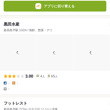
アプリに切り替える
黒田水産
新高島平駅 132m / 海鮮、惣菜・デリ
3.00
4
65
人
人
-
-
-
フットレスト
新高島平駅 727m
(高島平駅 512m)
/ 洋食