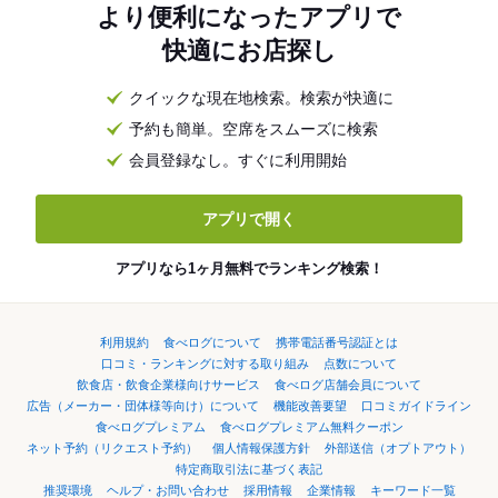
より便利になったアプリで
快適にお店探し
クイックな現在地検索。検索が快適に
予約も簡単。空席をスムーズに検索
会員登録なし。すぐに利用開始
アプリで開く
アプリなら1ヶ月無料でランキング検索！
利用規約
食べログについて
携帯電話番号認証とは
口コミ・ランキングに対する取り組み
点数について
飲食店・飲食企業様向けサービス
食べログ店舗会員について
広告（メーカー・団体様等向け）について
機能改善要望
口コミガイドライン
食べログプレミアム
食べログプレミアム無料クーポン
ネット予約（リクエスト予約）
個人情報保護方針
外部送信（オプトアウト）
特定商取引法に基づく表記
推奨環境
ヘルプ・お問い合わせ
採用情報
企業情報
キーワード一覧