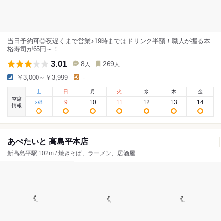
当日予約可◎夜遅くまで営業♪19時まではドリンク半額！職人が握る本
格寿司が65円～！
3.01
8
269
人
人
￥3,000～￥3,999
-
土
日
月
火
水
木
金
空席
8
9
10
11
12
13
14
8
/
情報
あぺたいと 高島平本店
新高島平駅 102m / 焼きそば、ラーメン、居酒屋