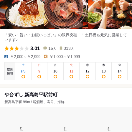
「安い・旨い・お腹いっぱい」の限界突破！！土日祝も元気に営業して
います♪
3.01
15
313
人
人
￥2,000～￥2,999
￥1,000～￥1,999
土
日
月
火
水
木
金
空席
8
9
10
11
12
13
14
8
/
情報
や台ずし 新高島平駅前町
新高島平駅 99m / 居酒屋、寿司、海鮮