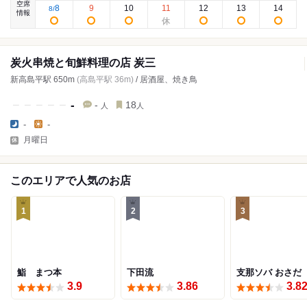
空席
8
9
10
11
12
13
14
8
/
情報
炭火串焼と旬鮮料理の店 炭三
新高島平駅 650m
(高島平駅 36m)
/ 居酒屋、焼き鳥
-
-
18
人
人
-
-
月曜日
このエリアで人気のお店
1
2
3
鮨 まつ本
下田流
支那ソバ おさだ
3.9
3.86
3.8