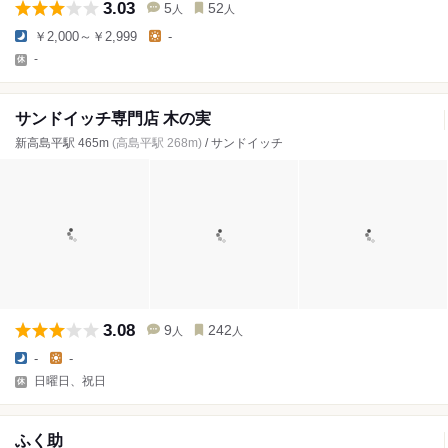
3.03
5
52
人
人
￥2,000～￥2,999
-
-
サンドイッチ専門店 木の実
新高島平駅 465m
(高島平駅 268m)
/ サンドイッチ
3.08
9
242
人
人
-
-
日曜日、祝日
ふく助