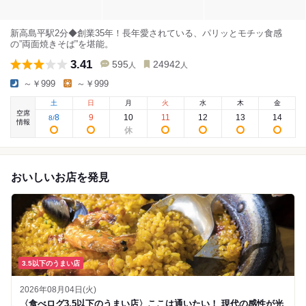
新高島平駅2分◆創業35年！長年愛されている、パリッとモチッ食感
の”両面焼きそば”を堪能。
3.41
595
24942
人
人
～￥999
～￥999
土
日
月
火
水
木
金
空席
8
9
10
11
12
13
14
8
/
情報
おいしいお店を発見
3.5以下のうまい店
2026年08月04日(火)
〈食べログ3.5以下のうまい店〉ここは通いたい！ 現代の感性が光