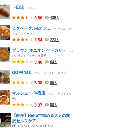
下田流
（パン）
3.86
439
人
ヒグベーグル&カフェ
（ベーグル、カ
フェ、スイーツ）
3.54
223
人
ブラウン オニオン ベーカリー
（パ
ン、サンドイッチ、洋菓子）
3.40
64
人
GOPAN58
（パン、ベーグル、カフェ）
3.38
86
人
マルジュー 仲宿店
（パン、サンドイッ
チ）
3.37
88
人
【銀座】ReFaで始める大人の贅
沢セルフケア
PR（ReFa GINZA on CREA）