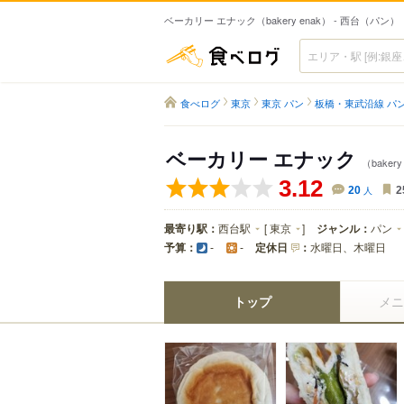
ベーカリー エナック（bakery enak） - 西台（パン）
食べログ
食べログ
東京
東京 パン
板橋・東武沿線 パ
ベーカリー エナック
（bakery
3.12
20
人
2
最寄り駅：
西台駅
[
東京
]
ジャンル：
パン
予算：
定休日
：
水曜日、木曜日
-
-
トップ
メニ