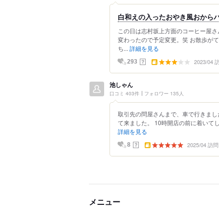
白和えの入ったおやき風おから
この日は志村坂上方面のコーヒー屋さ
変わったので予定変更。笑 お散歩が
ち...
詳細を見る
2023/04
？
293
池しゃん
口コミ 403件
フォロワー 135人
取引先の問屋さんまで、車で行きまし
て来ました。 10時開店の前に着いてし
詳細を見る
2025/04 訪問
？
8
メニュー