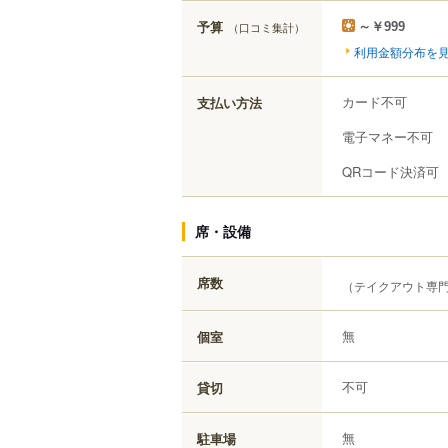
予算
（口コミ集計）
～￥999
利用金額分布を
カード不可
支払い方法
電子マネー不可
QRコード決済可
席・設備
席数
（テイクアウト専
無
個室
不可
貸切
無
駐車場