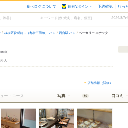
食べログについて
保有Vポイント
予約確認
行っ
ン
板橋区役所前～（都営三田線） パン
西台駅 パン
ベーカリー エナック
 enak）
56
人
店舗情報（詳細）
ュー・コース
写真
口コミ
80