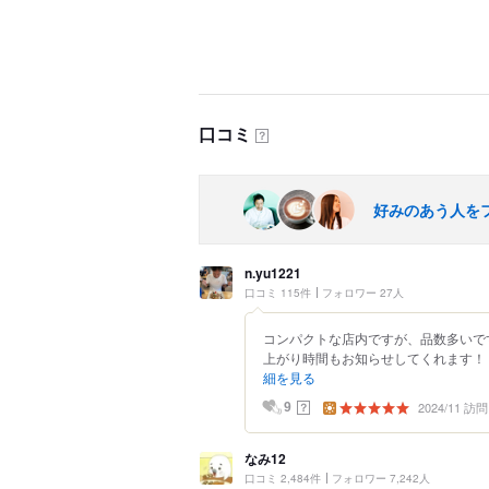
口コミ
？
好みのあう人を
n.yu1221
口コミ 115件
フォロワー 27人
コンパクトな店内ですが、品数多いで
上がり時間もお知らせしてくれます！ 
細を見る
2024/11 訪問
？
9
なみ12
口コミ 2,484件
フォロワー 7,242人