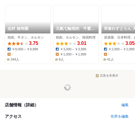
志村 徳寿園
元氣七輪焼肉 牛繁
和食れすとらん 
板橋仲宿店
西台駅前店
焼肉、牛タン、ホルモン
焼肉、ホルモン、韓国料理
居酒屋、日本料理、
3.75
3.01
3.05
￥8,000～￥9,999
￥3,000～￥3,999
￥2,000～￥2,999
Dinner:
Dinner:
Dinner:
-
￥1,000～￥1,999
-
Lunch:
Lunch:
Lunch:
344人
8人
41人
広告を非表示
店舗情報（詳細）
編集
アクセス
住所を編集