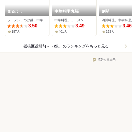
まるよし
中華料理 丸福
剣閣
ラーメン、つけ麺、中華料理
中華料理、ラーメン
3.50
3.49
3.46
187人
401人
193人
板橋区役所前～（都営三田線）×中華料理
のランキングをもっと見る
広告を非表示