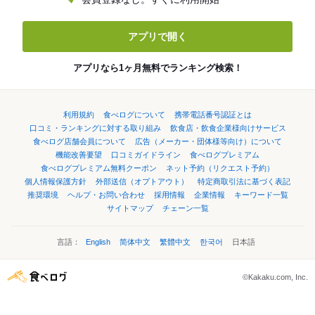
アプリで開く
アプリなら1ヶ月無料でランキング検索！
利用規約
食べログについて
携帯電話番号認証とは
口コミ・ランキングに対する取り組み
飲食店・飲食企業様向けサービス
食べログ店舗会員について
広告（メーカー・団体様等向け）について
機能改善要望
口コミガイドライン
食べログプレミアム
食べログプレミアム無料クーポン
ネット予約（リクエスト予約）
個人情報保護方針
外部送信（オプトアウト）
特定商取引法に基づく表記
推奨環境
ヘルプ・お問い合わせ
採用情報
企業情報
キーワード一覧
サイトマップ
チェーン一覧
言語：
English
简体中文
繁體中文
한국어
日本語
©Kakaku.com, Inc.