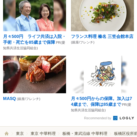
月々500円 ライフ共済は入院・
フランス料理 榛名 三笠会館本店
手術・死亡を85歳まで保障
(銀座/フレンチ)
PR(愛
知県共済生活協同組合)
MASQ
月々500円からの保障。加入は7
(銀座/フレンチ)
4歳まで、保障は85歳まで
PR(愛
知県共済生活協同組合)
Recommended by
東京
東京 中華料理
板橋・東武沿線 中華料理
板橋区役所