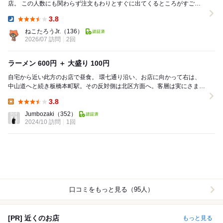
店。 この人数にも関わらず注文もわりとすぐに出てくるところがすご
い。 炒飯がかなり美味しかった。 レバ...
3.8
Dinner:
ねこたろうJr.
（136）
2026/07 訪問
2回
ラーメン 600円 ＋ 大盛り 100円
自宅から近い此方のお店で昼食。 環七通り沿い、お店に向かって右は、
中山道へと続き板橋本町駅。その反対側は北区方面へ。客層は実にさまざ
まで、おそらく地元の人が多いのだろう。 客...
3.8
Lunch:
Jumbozaki
（352）
2024/10 訪問
1回
口コミをもっと見る（95人）
[PR] 近くのお店
もっと見る