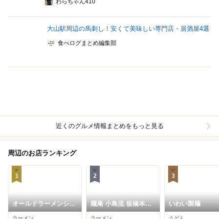
わらちゃん410
大山駅周辺の馬刺し！安くて美味しい専門店・居酒屋4選
食べログまとめ編集部
近くのグルメ情報まとめをもっと見る
周辺のお店ランキング
1
2
3
オールドラーメンショ
麺庵 小島流 板橋本町
いわい製麺
ップ 逆流
本店
ラーメン
ラーメン
うどん