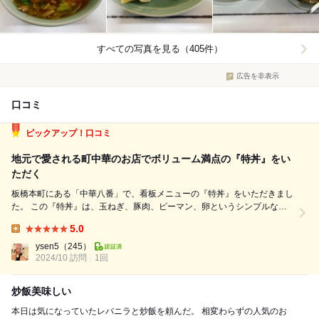
すべての写真を見る（405件）
広告を非表示
口コミ
ピックアップ！口コミ
地元で愛される町中華のお店でボリューム満点の『特丼』をい
ただく
板橋本町にある「中華八番」で、看板メニューの『特丼』をいただきまし
た。 この『特丼』は、玉ねぎ、豚肉、ピーマン、卵というシンプルな具
材ながら、強火で一気に炒められており、食材の旨味をしっかりと閉じ込
5.0
めています。 コチュジャンを使った甘辛いタレは、白米との相性抜群で
Lunch:
食欲をそそる一品です。 玉...
ysen5
（245）
2024/10 訪問
1回
炒飯美味しい
本日は気になっていたレバニラと炒飯を頼んだ。 相変わらずの人気のお