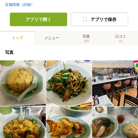
店舗情報（詳細）
アプリで開く
アプリで保存
写真
口コミ
トップ
メニュー
388
95
写真