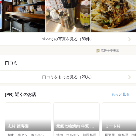
すべての写真を見る（80件）
広告を非表示
口コミ
口コミをもっと見る（29人）
[PR] 近くのお店
もっと見る
志村 徳寿園
元氣七輪焼肉 牛繁 サ
ミート村
ンビスタ西台店
焼肉、牛タン、ホルモン
焼肉、ホルモン、韓国料理
居酒屋、鳥料理、肉