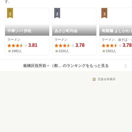
す。
1
2
3
中華ソバ 伊吹
あさひ町内会
寿製麺 よしかわ 
駅前店
ラーメン
ラーメン
3.81
3.78
3.78
1980人
2104人
1553人
板橋区役所前～（都営三田線）×ラーメン
のランキングをもっと見る
広告を非表示