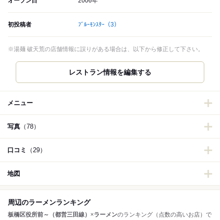
オープン日
2006年
初投稿者
ﾌﾞﾙｰﾓﾝｽﾀｰ
（3）
※湯麺 破天荒の店舗情報に誤りがある場合は、以下から修正して下さい。
メニュー
写真
（78）
口コミ
（29）
地図
周辺のラーメンランキング
板橋区役所前～（都営三田線）
×
ラーメン
のランキング（点数の高いお店）で