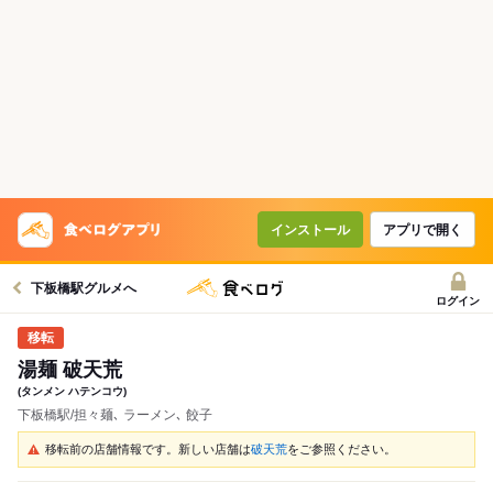
インストール
アプリで開く
下板橋駅グルメへ
ログイン
湯麺 破天荒
(タンメン ハテンコウ)
下板橋駅/担々麺､ ラーメン､ 餃子
移転前の店舗情報です。新しい店舗は
破天荒
をご参照ください。