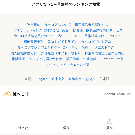
アプリなら1ヶ月無料でランキング検索！
利用規約
食べログについて
携帯電話番号認証とは
口コミ・ランキングに対する取り組み
飲食店・飲食企業様向けサービス
食べログ店舗会員について
広告（メーカー・団体様等向け）について
機能改善要望
口コミガイドライン
食べログプレミアム
食べログプレミアム無料クーポン
ネット予約（リクエスト予約）
個人情報保護方針
外部送信（オプトアウト）
特定商取引法に基づく表記
推奨環境
ヘルプ・お問い合わせ
採用情報
企業情報
キーワード一覧
サイトマップ
チェーン一覧
言語：
English
简体中文
繁體中文
한국어
日本語
©Kakaku.com, Inc.
行った
保存
共有