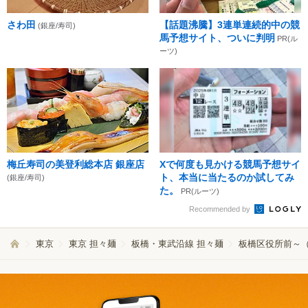
さわ田
【話題沸騰】3連単連続的中の競
(銀座/寿司)
馬予想サイト、ついに判明
PR(ル
ーツ)
梅丘寿司の美登利総本店 銀座店
Xで何度も見かける競馬予想サイ
ト、本当に当たるのか試してみ
(銀座/寿司)
た。
PR(ルーツ)
Recommended by
東京
東京 担々麺
板橋・東武沿線 担々麺
板橋区役所前～（