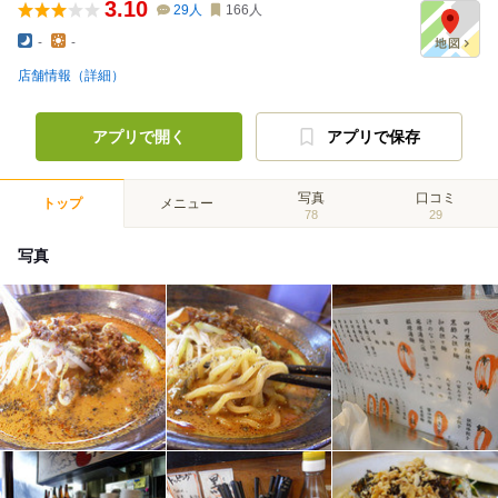
3.10
29
人
166
人
-
-
店舗情報（詳細）
アプリで開く
アプリで保存
写真
口コミ
トップ
メニュー
78
29
写真