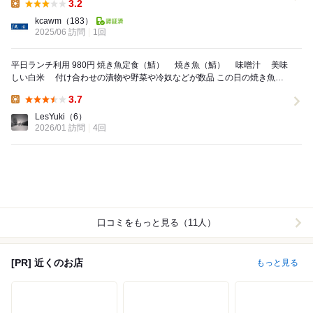
3.2
Lunch:
kcawm
（183）
2025/06 訪問
1回
平日ランチ利用 980円 焼き魚定食（鯖） 焼き魚（鯖） 味噌汁 美味
しい白米 付け合わせの漬物や野菜や冷奴などが数品 この日の焼き魚は
鮭、鯖、鰤、赤魚か...
3.7
Lunch:
LesYuki
（6）
2026/01 訪問
4回
口コミをもっと見る（11人）
[PR] 近くのお店
もっと見る