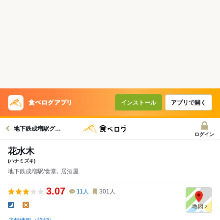
インストール
アプリで開く
地下鉄成増駅グルメへ
ログイン
花水木
(ハナミズキ)
地下鉄成増駅/食堂､ 居酒屋
3.07
11
人
301
人
-
-