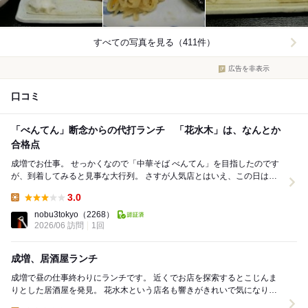
すべての写真を見る（411件）
広告を非表示
口コミ
「べんてん」断念からの代打ランチ 「花水木」は、なんとか
合格点
成増でお仕事。 せっかくなので「中華そば べんてん」を目指したのです
が、到着してみると見事な大行列。 さすが人気店とはいえ、この日は時
間の都合もあり突入を断念しました。...
3.0
Lunch:
nobu3tokyo
（2268）
2026/06 訪問
1回
成増、居酒屋ランチ
成増で昼の仕事終わりにランチです。 近くでお店を探索するとこじんま
りとした居酒屋を発見。 花水木という店名も響きがきれいで気になり入
店です。 店内はカウンターとテーブル席の奥...