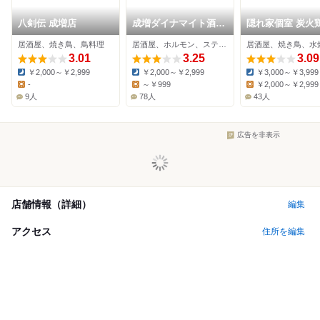
八剣伝 成増店
成増ダイナマイト酒場
隠れ家個室 炭火
グレート
き 濃厚水炊き鍋 
居酒屋、焼き鳥、鳥料理
居酒屋、ホルモン、ステーキ
居酒屋、焼き鳥、水
る
3.01
3.25
3.09
￥2,000～￥2,999
￥2,000～￥2,999
￥3,000～￥3,999
Dinner:
Dinner:
Dinner:
-
～￥999
￥2,000～￥2,999
Lunch:
Lunch:
Lunch:
9人
78人
43人
広告を非表示
店舗情報（詳細）
編集
アクセス
住所を編集