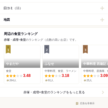
口コミ
（11）
地図
周辺の食堂ランキング
赤塚・成増
×
食堂
のランキング（点数の高いお店）です。
1
2
3
やまだや
ふなせ
中華料理 西遊記 
店
食堂
中華料理、食堂、ラーメン
中華料理、居酒屋、
3.48
3.18
3.09
264人
91人
25人
赤塚・成増×食堂
のランキングをもっと見る
広告を非表示