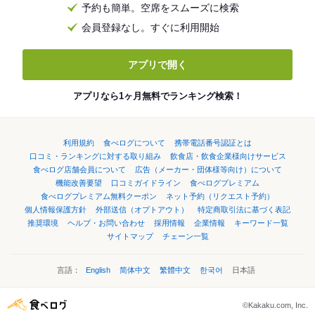
予約も簡単。空席をスムーズに検索
会員登録なし。すぐに利用開始
アプリで開く
アプリなら1ヶ月無料でランキング検索！
利用規約
食べログについて
携帯電話番号認証とは
口コミ・ランキングに対する取り組み
飲食店・飲食企業様向けサービス
食べログ店舗会員について
広告（メーカー・団体様等向け）について
機能改善要望
口コミガイドライン
食べログプレミアム
食べログプレミアム無料クーポン
ネット予約（リクエスト予約）
個人情報保護方針
外部送信（オプトアウト）
特定商取引法に基づく表記
推奨環境
ヘルプ・お問い合わせ
採用情報
企業情報
キーワード一覧
サイトマップ
チェーン一覧
言語：
English
简体中文
繁體中文
한국어
日本語
©Kakaku.com, Inc.