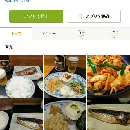
店舗情報（詳細）
アプリで開く
アプリで保存
写真
口コミ
トップ
メニュー
407
11
写真