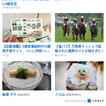
LD認定店
(アサヒビール)
【話題沸騰】3連単連続的中の競
【鬼バズ】万馬券ラッシュで拡
馬予想サイト、ついに判明
散された競馬サイトが強すぎた
PR(ル
P
ーツ)
R(ルーツ)
銀座 小十
うち山
(銀座/懐石)
(東銀座/懐石)
Recommended by