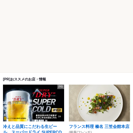
[PR]おススメのお店・情報
PR
冷えと品質にこだわる生ビー
フランス料理 榛名 三笠会館本店
ル。スーパードライ SUPERCO
(銀座/フレンチ)