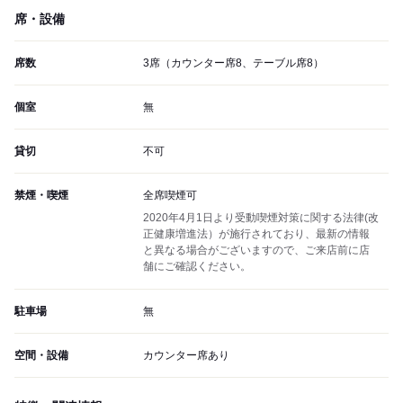
席・設備
席数
3席（カウンター席8、テーブル席8）
個室
無
貸切
不可
禁煙・喫煙
全席喫煙可
2020年4月1日より受動喫煙対策に関する法律(改
正健康増進法）が施行されており、最新の情報
と異なる場合がございますので、ご来店前に店
舗にご確認ください。
駐車場
無
空間・設備
カウンター席あり