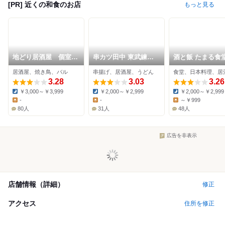
[PR] 近くの和食のお店
もっと見る
地どり居酒屋 個室宴
串カツ田中 東武練馬
酒と飯 たまる食
会 キンクラ 大山店
店
居酒屋、焼き鳥、バル
串揚げ、居酒屋、うどん
食堂、日本料理、居
3.28
3.03
3.26
￥3,000～￥3,999
￥2,000～￥2,999
￥2,000～￥2,999
Dinner:
Dinner:
Dinner:
-
-
～￥999
Lunch:
Lunch:
Lunch:
80人
31人
48人
広告を非表示
店舗情報（詳細）
修正
アクセス
住所を修正