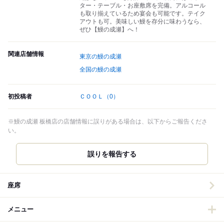
ター・テーブル・お座敷席を完備。アルコール
も取り揃えているため宴会も可能です。テイク
アウトも可。美味しい鰻を存分に味わうなら、
ぜひ【鰻の成瀬】へ！
関連店舗情報
東京の鰻の成瀬
全国の鰻の成瀬
初投稿者
ＣＯＯＬ
（0）
※鰻の成瀬 板橋店の店舗情報に誤りがある場合は、以下からご報告くださ
い。
誤りを報告する
座席
メニュー