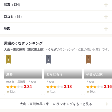
写真
（134）
口コミ
（55）
地図
周辺のうなぎランキング
大山～東武練馬（東武東上線）
×
うなぎ
のランキング（点数の高いお店）です。
1
2
3
鳥昇
とらじろう
やまがた家
焼き鳥、居酒屋、うなぎ
うなぎ
うなぎ
3.34
3.18
3.16
82人
41人
30人
大山～東武練馬（東武東上線）×うなぎ
のランキングをもっと見る