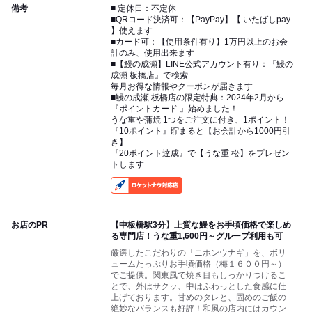
備考
■ 定休日：不定休
■QRコード決済可：【PayPay】【 いたばしpay
】使えます
■カード可：【使用条件有り】1万円以上のお会
計のみ、使用出来ます
■【鰻の成瀬】LINE公式アカウント有り：『鰻の
成瀬 板橋店』で検索
毎月お得な情報やクーポンが届きます
■鰻の成瀬 板橋店の限定特典：2024年2月から
『ポイントカード 』始めました！
うな重や蒲焼 1つをご注文に付き、1ポイント！
『10ポイント』貯まると【お会計から1000円引
き】
『20ポイント達成』で【うな重 松】をプレゼン
トします
RocketNow
お店のPR
【中板橋駅3分】上質な鰻をお手頃価格で楽しめ
る専門店！うな重1,600円～グループ利用も可
厳選したこだわりの「ニホンウナギ」を、ボリ
ュームたっぷりお手頃価格（梅１６００円～）
でご提供。関東風で焼き目もしっかりつけるこ
とで、外はサクッ、中はふわっとした食感に仕
上げております。甘めのタレと、固めのご飯の
絶妙なバランスも好評！和風の店内にはカウン