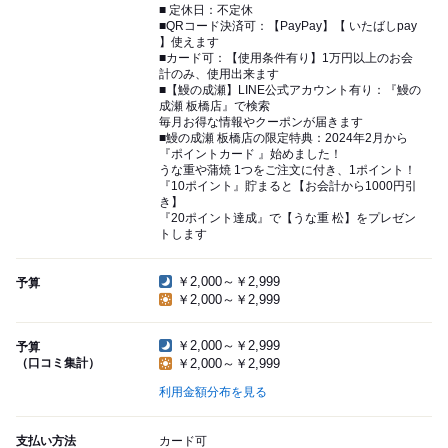
■ 定休日：不定休
■QRコード決済可：【PayPay】【 いたばしpay
】使えます
■カード可：【使用条件有り】1万円以上のお会
計のみ、使用出来ます
■【鰻の成瀬】LINE公式アカウント有り：『鰻の
成瀬 板橋店』で検索
毎月お得な情報やクーポンが届きます
■鰻の成瀬 板橋店の限定特典：2024年2月から
『ポイントカード 』始めました！
うな重や蒲焼 1つをご注文に付き、1ポイント！
『10ポイント』貯まると【お会計から1000円引
き】
『20ポイント達成』で【うな重 松】をプレゼン
トします
￥2,000～￥2,999
予算
￥2,000～￥2,999
￥2,000～￥2,999
予算
（口コミ集計）
￥2,000～￥2,999
利用金額分布を見る
支払い方法
カード可