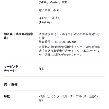
（VISA、Master、JCB）
電子マネー不可
QRコード決済可
（PayPay）
領収書（適格簡易請求
適格請求書（インボイス）対応の領収書発行が
書）
可能
登録番号：T8011001107585
※最新の登録状況は国税庁インボイス制度適格
請求書発行事業者公表サイトをご確認いただく
か、店舗にお問い合わせください。
サービス料・
なし
チャージ
席・設備
席数
23席（カウンター3席、テーブル8席、座敷12
席）