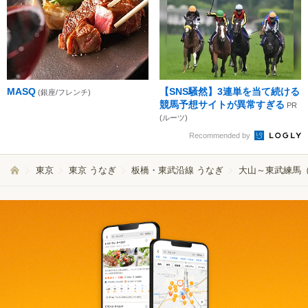
MASQ
【SNS騒然】3連単を当て続ける
(銀座/フレンチ)
競馬予想サイトが異常すぎる
PR
(ルーツ)
Recommended by
東京
東京 うなぎ
板橋・東武沿線 うなぎ
大山～東武練馬（