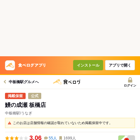
コースで使えるクーポン
戻る
クーポンを利用せず予約する
インストール
アプリで開く
中板橋駅グルメへ
ログイン
公式
鰻の成瀬 板橋店
中板橋駅/うなぎ
このお店は店舗情報の確認が取れていないため掲載保留中です。
3.06
55
人
1699
人