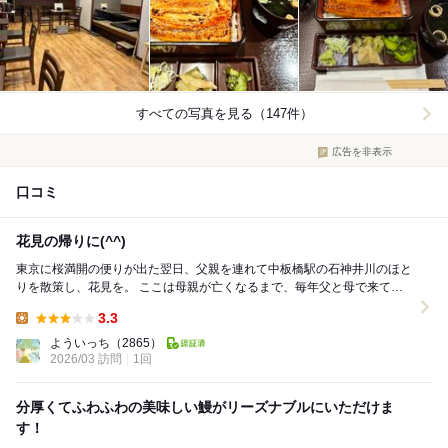
すべての写真を見る（147件）
広告を非表示
口コミ
花見の帰りに(^^)
東京に桜満開の便りが出た翌日、父親を連れて中板橋駅の石神井川のほと
りを散策し、花見を。 ここは母親が亡くなるまで、毎年父と母で来てい
た思い出の場所なんだそうだ。 帰りは駅近...
3.3
Lunch:
よういっち
（2865）
2026/03 訪問
1回
分厚くてふわふわの美味しい鰻がリーズナブルにいただけま
す！