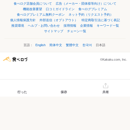
食べログ店舗会員について
広告（メーカー・団体様等向け）について
機能改善要望
口コミガイドライン
食べログプレミアム
食べログプレミアム無料クーポン
ネット予約（リクエスト予約）
個人情報保護方針
外部送信（オプトアウト）
特定商取引法に基づく表記
推奨環境
ヘルプ・お問い合わせ
採用情報
企業情報
キーワード一覧
サイトマップ
チェーン一覧
言語：
English
简体中文
繁體中文
한국어
日本語
©Kakaku.com, Inc.
行った
保存
共有