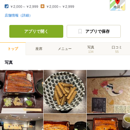
￥2,000～￥2,999
￥2,000～￥2,999
店舗情報（詳細）
アプリで開く
アプリで保存
写真
口コミ
トップ
座席
メニュー
134
55
写真