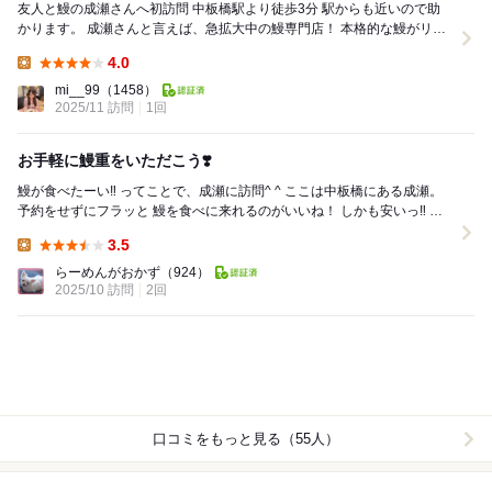
友人と鰻の成瀬さんへ初訪問 中板橋駅より徒歩3分 駅からも近いので助
かります。 成瀬さんと言えば、急拡大中の鰻専門店！ 本格的な鰻がリー
ズナブルに楽しめます ...
4.0
Lunch:
mi__99
（1458）
2025/11 訪問
1回
お手軽に鰻重をいただこう❣️
鰻が食べたーい‼️ ってことで、成瀬に訪問^ ^ ここは中板橋にある成瀬。
予約をせずにフラッと 鰻を食べに来れるのがいいね！ しかも安いっ‼️ で
も前回来た時...
3.5
Lunch:
らーめんがおかず
（924）
2025/10 訪問
2回
口コミをもっと見る（55人）