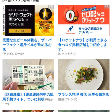
[PR]おススメのお店・情報
PR
PR
完璧な生ビール体験を。ザ・パ
【ロケットナウ】が利用できる
ーフェクト黒ラベルが飲めるお
食べログ掲載店舗をご紹介しま
店
す。
(サッポロビール)
(ロケットナウ)
【話題沸騰】3連単連続的中の競
フランス料理 榛名 三笠会館本店
馬予想サイト、ついに判明
(銀座/フレンチ)
PR(ル
ーツ)