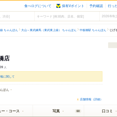
食べログについて
保有Vポイント
予約確認
行っ
線 ちゃんぽん
大山～東武練馬（東武東上線） ちゃんぽん
中板橋駅 ちゃんぽん
じげ
橋店
09
人
情報に関して
んぽん
店舗情報（詳細）
ュー・コース
写真
口コミ
60