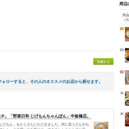
周辺
大山
（点
1
2
投稿する
3
フォローすると、その人のオススメのお店から探せます。
4
5
チ。「野菜日和 じげもんちゃんぽん」中板橋店。
じげもん」をたくさんいただきました。特に皿うどんやち