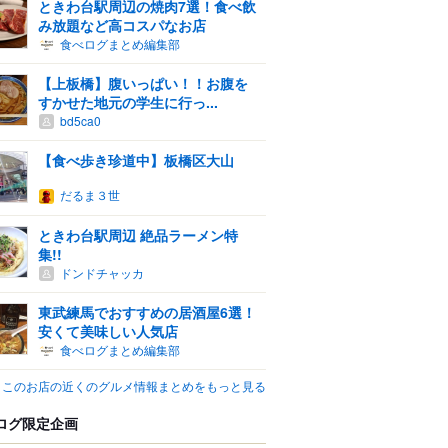
ときわ台駅周辺の焼肉7選！食べ飲
み放題など高コスパなお店
食べログまとめ編集部
【上板橋】腹いっぱい！！お腹を
すかせた地元の学生に行っ...
bd5ca0
【食べ歩き珍道中】板橋区大山
だるま３世
ときわ台駅周辺 絶品ラーメン特
集!!
ドンドチャッカ
東武練馬でおすすめの居酒屋6選！
安くて美味しい人気店
食べログまとめ編集部
このお店の近くのグルメ情報まとめをもっと見る
ログ限定企画