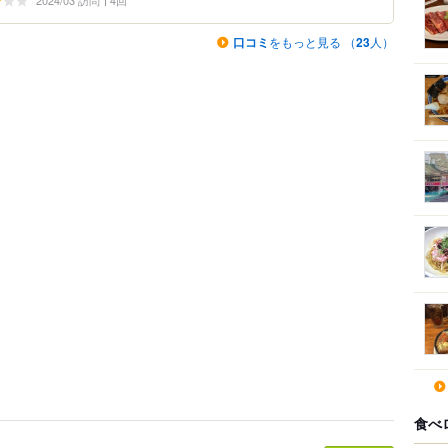
2024/03 訪問
4回
口コミ
をもっと見る （
23
人）
食べ