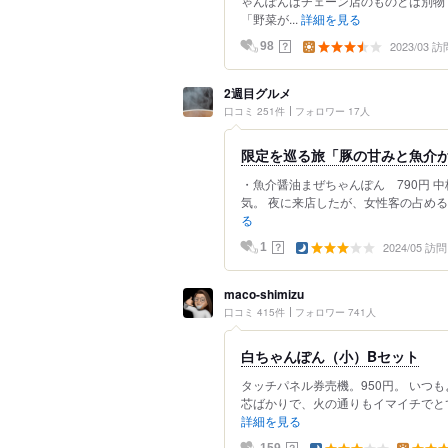
ゃんぽんはチェーン店のものとは別物
「野菜が...
詳細を見る
2023/03 訪
？
98
2週目グルメ
口コミ 251件
フォロワー 17人
限定を巡る旅「豚の甘みと魚介
・魚介醤油まぜちゃんぽん 790円 
気。 夜に来店したが、女性客の占める
る
2024/05 訪問
？
1
maco-shimizu
口コミ 415件
フォロワー 741人
白ちゃんぽん（小）Bセット
タッチパネル券売機。950円。 いつ
芯ばかりで、火の通りもイマイチでとて
詳細を見る
？
159