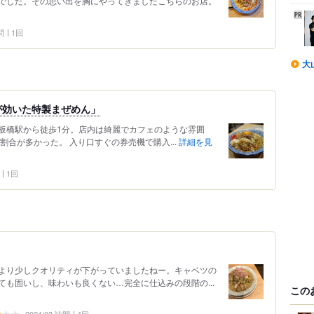
でした。その思い出を胸にやってきましたこちらのお店。
問
1回
大
が効いた特製まぜめん」
中板橋駅から徒歩1分。店内は綺麗でカフェのような雰囲
割合が多かった。 入り口すぐの券売機で購入...
詳細を見
1回
もより少しクオリティが下がっていましたねー。キャベツの
も固いし、味わいも良くない…完全に仕込みの段階の...
この