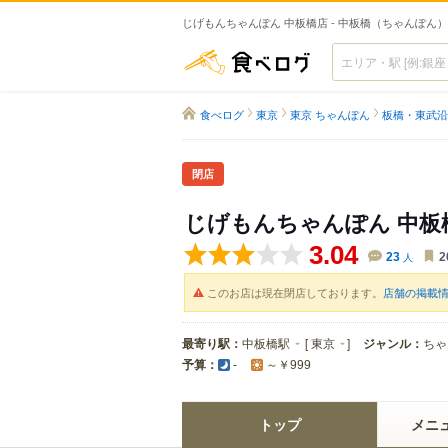
じげもんちゃんぽん 中板橋店 - 中板橋（ちゃんぽん）
食べログ
食べログ
東京
東京 ちゃんぽん
板橋・東武沿
閉店
じげもんちゃんぽん 中板
3.04
23
人
2
このお店は現在閉店しております。
店舗の掲載
最寄り駅：
中板橋駅
[
東京
]
ジャンル：
ちゃ
予算：
-
～￥999
トップ
メニ