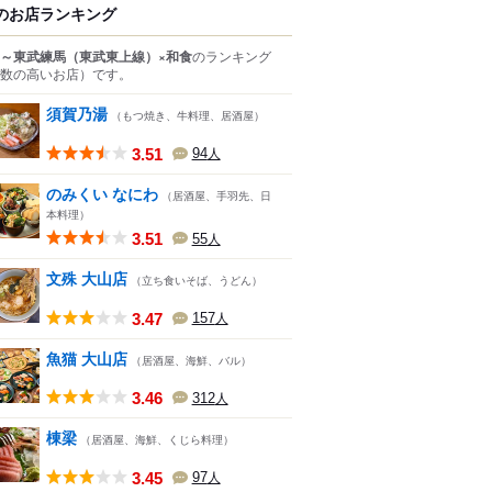
のお店ランキング
～東武練馬（東武東上線）×和食
のランキング
数の高いお店）
です。
須賀乃湯
（もつ焼き、牛料理、居酒屋）
3.51
94
人
のみくい なにわ
（居酒屋、手羽先、日
本料理）
3.51
55
人
文殊 大山店
（立ち食いそば、うどん）
3.47
157
人
魚猫 大山店
（居酒屋、海鮮、バル）
3.46
312
人
棟梁
（居酒屋、海鮮、くじら料理）
3.45
97
人