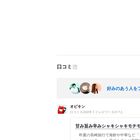
口コミ
？
好みのあう人を
オビキン
口コミ 3,202件
フォロワー 3,017人
甘み旨み辛みシャキシャキモチモ
昨夏の長崎旅行で海鮮や中華など「