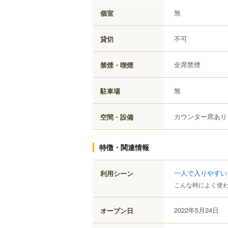
無
個室
不可
貸切
全席禁煙
禁煙・喫煙
無
駐車場
カウンター席あり
空間・設備
特徴・関連情報
一人で入りやすい
利用シーン
こんな時によく使
2022年5月24日
オープン日