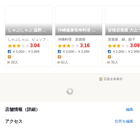
しゃぶしゃぶ 温野菜
沖縄健康長寿料理 海
皆様居酒屋 大山
ときわ台店
人 大山店
ルデン
しゃぶしゃぶ、ビュッフェ、居酒屋
沖縄料理、居酒屋
居酒屋、鍋、餃子
3.04
3.16
3.09
￥3,000～￥3,999
￥3,000～￥3,999
￥2,000～￥2,999
Dinner:
Dinner:
Dinner:
-
-
-
Lunch:
Lunch:
Lunch:
28人
62人
35人
広告を非表示
店舗情報（詳細）
編集
アクセス
住所を編集