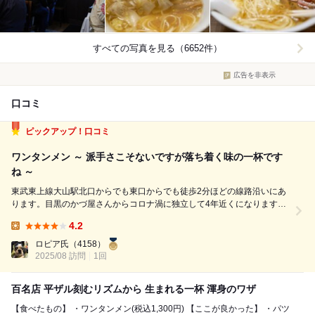
すべての写真を見る（6652件）
広告を非表示
口コミ
ピックアップ！口コミ
ワンタンメン ～ 派手さこそないですが落ち着く味の一杯です
ね ～
東武東上線大山駅北口からでも東口からでも徒歩2分ほどの線路沿いにあ
ります。目黒のかづ屋さんからコロナ渦に独立して4年近くになります
ね。東武東上線エリアの業務は稀ですが、お盆中に近隣で業務が入りまし
4.2
たので訪問です。お盆中の昼間でもやはり並んでますね。席数もカウンタ
Lunch:
ーとテーブル席で比較的多めなので回転も...
ロピア氏
（4158）
2025/08 訪問
1回
百名店 平ザル刻むリズムから 生まれる一杯 渾身のワザ
【食べたもの】 ・ワンタンメン(税込1,300円) 【ここが良かった】 ・パツ