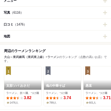
メニュー
写真
（6116）
口コミ
（1476）
地図
周辺のラーメンランキング
大山～東武練馬（東武東上線）
×
ラーメン
のランキング（点数の高いお店）で
す。
1
2
3
支那ソバ おさだ
魂の中華そば
愚直
ラーメン、担々麺、つけ麺
ラーメン、つけ麺
ラーメン、つけ麺
3.82
3.74
3.71
1476人
789人
601人