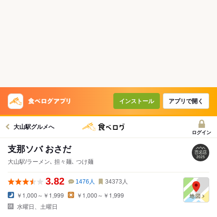
インストール
アプリで開く
大山駅グルメへ
ログイン
支那ソバ おさだ
大山駅/ラーメン､ 担々麺､ つけ麺
3.82
1476
人
34373
人
￥1,000～￥1,999
￥1,000～￥1,999
水曜日、土曜日