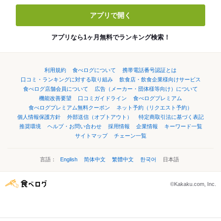
アプリで開く
アプリなら1ヶ月無料でランキング検索！
利用規約
食べログについて
携帯電話番号認証とは
口コミ・ランキングに対する取り組み
飲食店・飲食企業様向けサービス
食べログ店舗会員について
広告（メーカー・団体様等向け）について
機能改善要望
口コミガイドライン
食べログプレミアム
食べログプレミアム無料クーポン
ネット予約（リクエスト予約）
個人情報保護方針
外部送信（オプトアウト）
特定商取引法に基づく表記
推奨環境
ヘルプ・お問い合わせ
採用情報
企業情報
キーワード一覧
サイトマップ
チェーン一覧
言語：
English
简体中文
繁體中文
한국어
日本語
©Kakaku.com, Inc.