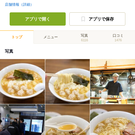
店舗情報（詳細）
アプリで開く
アプリで保存
写真
口コミ
トップ
メニュー
6116
1476
写真