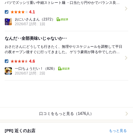
パツでズッシリ重い中細ストレート麺 ・口当たり円やかでバランス良い
熱々スープ ・肉あんギ...
4.1
Dinner:
おにいさんまん
（2372）
2026/07 訪問
1回
なんだ‥全部美味いじゃないか‥
おさださんにどうしても行きたく、無理やりスケジュールを調整して平日
の夜オープン後すぐに行ってきました。 ゲリラ豪雨が降る中でしたの
で、すんなり入れるのではないかと目論んでの訪問で...
4.6
Dinner:
一口ちょうだい！
（826）
2026/07 訪問
2回
口コミをもっと見る（1476人）
[PR] 近くのお店
もっと見る