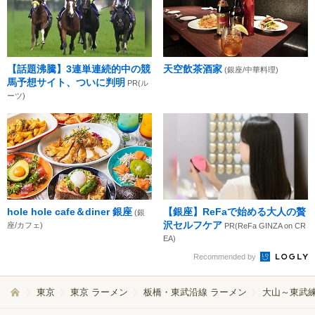
【話題沸騰】3連単連続的中の競
天空飲茶酒家
(銀座/中華料理)
馬予想サイト、ついに判明
PR(ル
ーツ)
hole hole cafe＆diner 銀座
【銀座】ReFaで始める大人の贅
(銀
沢セルフケア
座/カフェ)
PR(ReFa GINZA on CR
EA)
Recommended by
東京
東京 ラーメン
板橋・東武沿線 ラーメン
大山～東武