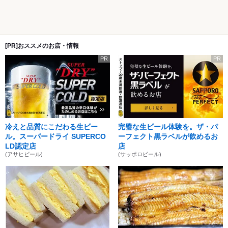
[PR]おススメのお店・情報
PR
PR
冷えと品質にこだわる生ビー
完璧な生ビール体験を。ザ・パ
ル。スーパードライ SUPERCO
ーフェクト黒ラベルが飲めるお
LD認定店
店
(アサヒビール)
(サッポロビール)