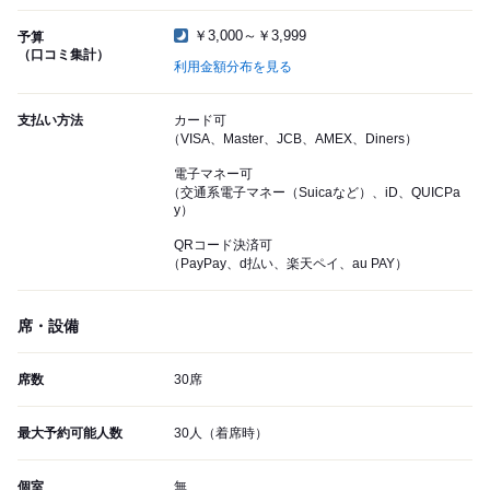
￥3,000～￥3,999
予算
（口コミ集計）
利用金額分布を見る
支払い方法
カード可
（VISA、Master、JCB、AMEX、Diners）
電子マネー可
（交通系電子マネー（Suicaなど）、iD、QUICPa
y）
QRコード決済可
（PayPay、d払い、楽天ペイ、au PAY）
席・設備
席数
30席
最大予約可能人数
30人（着席時）
個室
無