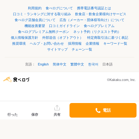
利用規約
食べログについて
携帯電話番号認証とは
口コミ・ランキングに対する取り組み
飲食店・飲食企業様向けサービス
食べログ店舗会員について
広告（メーカー・団体様等向け）について
機能改善要望
口コミガイドライン
食べログプレミアム
食べログプレミアム無料クーポン
ネット予約（リクエスト予約）
個人情報保護方針
外部送信（オプトアウト）
特定商取引法に基づく表記
推奨環境
ヘルプ・お問い合わせ
採用情報
企業情報
キーワード一覧
サイトマップ
チェーン一覧
言語：
English
简体中文
繁體中文
한국어
日本語
©Kakaku.com, Inc.
電話
行った
保存
共有