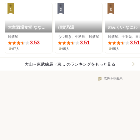
1
2
3
大衆酒場食堂 ななつ
須賀乃湯
のみくい なにわ
ぼし
居酒屋
もつ焼き、牛料理、居酒屋
居酒屋、手羽先、日
3.53
3.51
3.51
67人
95人
55人
大山～東武練馬（東武東上線）×居酒屋
のランキングをもっと見る
広告を非表示