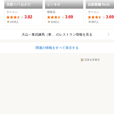
支那ソバ おさだ
ピノキオ
自家製麺 No11
ラーメン
喫茶店
ラーメン
3.82
3.69
3.69
1478人
1032人
997人
大山～東武練馬（東武東上線）
のレストラン情報を見る
関連の情報をすべて表示する
広告を非表示