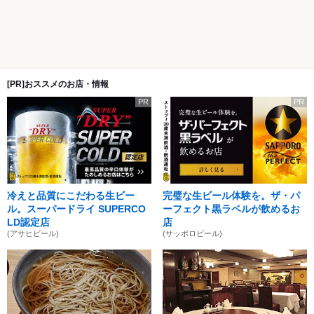
[PR]おススメのお店・情報
PR
PR
冷えと品質にこだわる生ビー
完璧な生ビール体験を。ザ・パ
ル。スーパードライ SUPERCO
ーフェクト黒ラベルが飲めるお
LD認定店
店
(アサヒビール)
(サッポロビール)