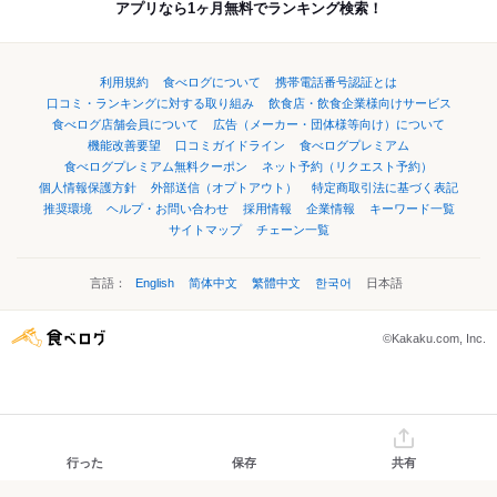
アプリなら1ヶ月無料でランキング検索！
利用規約
食べログについて
携帯電話番号認証とは
口コミ・ランキングに対する取り組み
飲食店・飲食企業様向けサービス
食べログ店舗会員について
広告（メーカー・団体様等向け）について
機能改善要望
口コミガイドライン
食べログプレミアム
食べログプレミアム無料クーポン
ネット予約（リクエスト予約）
個人情報保護方針
外部送信（オプトアウト）
特定商取引法に基づく表記
推奨環境
ヘルプ・お問い合わせ
採用情報
企業情報
キーワード一覧
サイトマップ
チェーン一覧
言語：
English
简体中文
繁體中文
한국어
日本語
©Kakaku.com, Inc.
行った
保存
共有