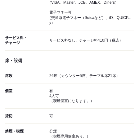
（VISA、Master、JCB、AMEX、Diners）
電子マネー可
（交通系電子マネー（Suicaなど）、iD、QUICPa
y）
サービス料・
サービス料なし、チャージ料410円（税込）
チャージ
席・設備
席数
26席（カウンター5席、テーブル席21席）
個室
有
4人可
（喫煙個室になります。）
貸切
可
禁煙・喫煙
分煙
（喫煙専用個室あり。）