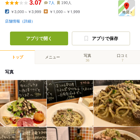
3.07
7
人
190
人
￥3,000～￥3,999
￥1,000～￥1,999
店舗情報（詳細）
アプリで開く
アプリで保存
写真
口コミ
トップ
メニュー
36
7
写真