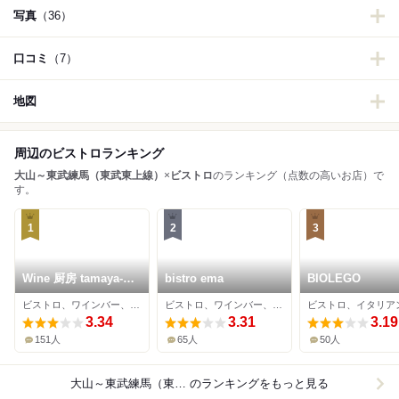
写真
（36）
口コミ
（7）
地図
周辺のビストロランキング
大山～東武練馬（東武東上線）
×
ビストロ
のランキング（点数の高いお店）で
す。
1
2
3
Wine 厨房 tamaya-
bistro ema
BIOLEGO
ohyama
ビストロ、ワインバー、イタリアン
ビストロ、ワインバー、フレンチ
3.34
3.31
3.19
151人
65人
50人
大山～東武練馬（東武東上線）×ビストロ
のランキングをもっと見る