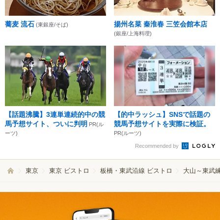
蕎麦 流石
揚州名菜 秦淮春 三笠会館本店
(東銀座/そば)
(銀座/上海料理)
【話題沸騰】3連単連続的中の競
【的中ラッシュ】SNSで話題の
馬予想サイト、ついに判明
競馬予想サイトを実際に検証。
PR(ル
ーツ)
PR(ルーツ)
Recommended by
東京
東京 ビストロ
板橋・東武沿線 ビストロ
大山～東武