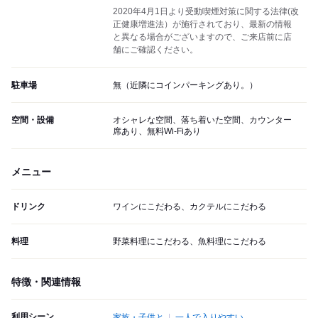
2020年4月1日より受動喫煙対策に関する法律(改
正健康増進法）が施行されており、最新の情報
と異なる場合がございますので、ご来店前に店
舗にご確認ください。
駐車場
無（近隣にコインパーキングあり。）
空間・設備
オシャレな空間、落ち着いた空間、カウンター
席あり、無料Wi-Fiあり
メニュー
ドリンク
ワインにこだわる、カクテルにこだわる
料理
野菜料理にこだわる、魚料理にこだわる
特徴・関連情報
利用シーン
家族・子供と
一人で入りやすい