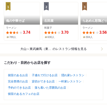
1
2
3
魂の中華そば
石田屋
らあめん彩鶏ど
ラーメン
和菓子
ラーメン
3.74
3.70
3.56
789人
630人
304人
大山～東武練馬（東武東上線）
のレストラン情報を見る
こだわり・目的からお店を探す
個室のあるお店
子連れで行けるお店
隠れ家レストラン
完全禁煙のお店
貸切ができるお店
一軒家レストラン
予約のできるお店
落ち着いた雰囲気のお店
個室のあるカフェのお店