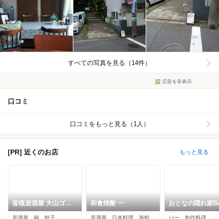
すべての写真を見る（14件）
広告を非表示
口コミ
口コミをもっと見る（1人）
[PR] 近くのお店
もっと見る
皆様居酒屋 大山ゴー
和食焼酎 一
おとなの隠れ家Ba
ルデン
研
居酒屋、鍋、餃子
居酒屋、日本料理、海鮮
バー、創作料理