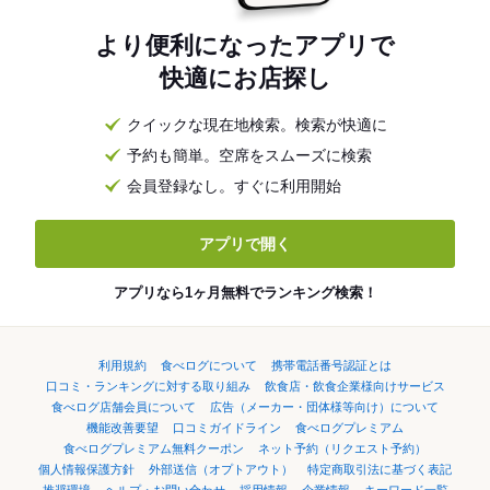
より便利になったアプリで
快適にお店探し
クイックな現在地検索。検索が快適に
予約も簡単。空席をスムーズに検索
会員登録なし。すぐに利用開始
アプリで開く
アプリなら1ヶ月無料でランキング検索！
利用規約
食べログについて
携帯電話番号認証とは
口コミ・ランキングに対する取り組み
飲食店・飲食企業様向けサービス
食べログ店舗会員について
広告（メーカー・団体様等向け）について
機能改善要望
口コミガイドライン
食べログプレミアム
食べログプレミアム無料クーポン
ネット予約（リクエスト予約）
個人情報保護方針
外部送信（オプトアウト）
特定商取引法に基づく表記