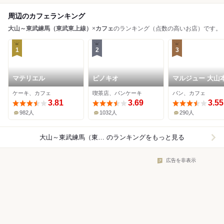
周辺のカフェランキング
大山～東武練馬（東武東上線）
×
カフェ
のランキング（点数の高いお店）です。
1
2
3
マテリエル
ピノキオ
マルジュー 大山
ケーキ、カフェ
喫茶店、パンケーキ
パン、カフェ
3.81
3.69
3.55
982人
1032人
290人
大山～東武練馬（東武東上線）×カフェ
のランキングをもっと見る
広告を非表示