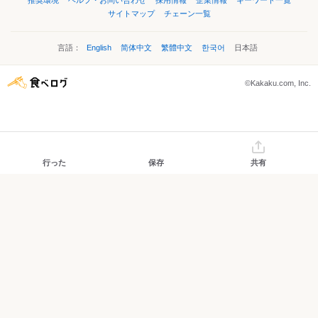
推奨環境
ヘルプ・お問い合わせ
採用情報
企業情報
キーワード一覧
サイトマップ
チェーン一覧
言語：
English
简体中文
繁體中文
한국어
日本語
©Kakaku.com, Inc.
行った
保存
共有