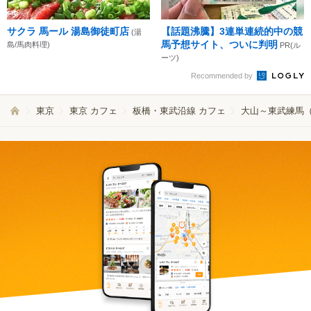
サクラ 馬ール 湯島御徒町店
【話題沸騰】3連単連続的中の競
(湯
馬予想サイト、ついに判明
島/馬肉料理)
PR(ル
ーツ)
Recommended by
東京
東京 カフェ
板橋・東武沿線 カフェ
大山～東武練馬（