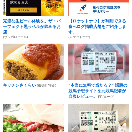
完璧な生ビール体験を。ザ・パ
【ロケットナウ】が利用できる
ーフェクト黒ラベルが飲めるお
食べログ掲載店舗をご紹介しま
店
す。
(サッポロビール)
(ロケットナウ)
キッチンさくらい
"本当に無料で当たる？" 話題の
(御徒町/洋食)
競馬予想サイトを元競馬記者が
自腹レビュー。
PR(ルーツ)