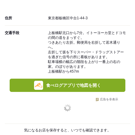
住所
東京都板橋区中台1-44-3
交通手段
上板橋駅北口から7分。イトーヨーカ堂とドコモ
の間の道をまっすぐ。
つきあたり左折。郵便局を右折して若木通り
へ。
左折して坂を下りスーパー・ドラッグストアー
を過ぎた信号の所に看板があります。
駐車場横の幅広の階段を上がり一番上の右の
家。のぼりがあります。
上板橋駅から457m
食べログアプリで地図を開く
広告を非表示
気になるお店を保存すると、いつでも確認できます。