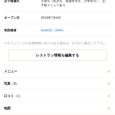
お子様連れ
子供可（乳児可、未就学児可、小学生可）、お
子様メニューあり
オープン日
2019年7月4日
初投稿者
hoshi10
（1644）
※カフェラッテの店舗情報に誤りがある場合は、以下から修正して下さい。
レストラン情報を編集する
メニュー
写真
（8）
口コミ
（1）
地図