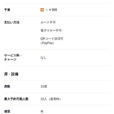
～￥999
予算
支払い方法
カード不可
電子マネー不可
QRコード決済可
（PayPay）
サービス料・
なし
チャージ
席・設備
席数
10席
最大予約可能人数
10人（着席時）
個室
有