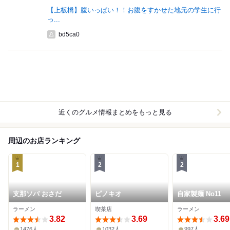
【上板橋】腹いっぱい！！お腹をすかせた地元の学生に行
っ...
bd5ca0
近くのグルメ情報まとめをもっと見る
周辺のお店ランキング
1
2
2
支那ソバ おさだ
ピノキオ
自家製麺 No11
ラーメン
喫茶店
ラーメン
3.82
3.69
3.69
1476人
1032人
997人