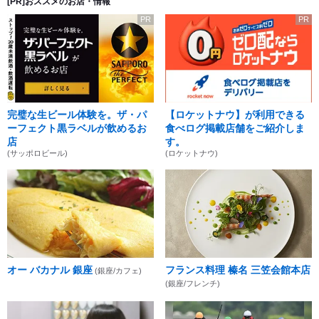
[PR]おススメのお店・情報
PR
PR
完璧な生ビール体験を。ザ・パ
【ロケットナウ】が利用できる
ーフェクト黒ラベルが飲めるお
食べログ掲載店舗をご紹介しま
店
す。
(サッポロビール)
(ロケットナウ)
オー バカナル 銀座
フランス料理 榛名 三笠会館本店
(銀座/カフェ)
(銀座/フレンチ)