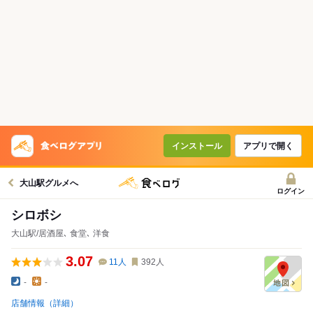
インストール
アプリで開く
大山駅グルメへ
ログイン
シロボシ
大山駅/居酒屋､ 食堂､ 洋食
3.07
11
人
392
人
-
-
店舗情報（詳細）