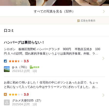
すべての写真を見る（32件）
広告を非表示
口コミ
ハンバーグは裏切らない！
シロボシ 板橋区熊野町 ハンバーグランチ 900円 半熟目玉焼き 100
円 久々の訪問。隠れ家的洋食屋というよりは薬局的洋食屋。外観、ラン
チののぼりが出てなかったら薬局にし...
3.5
Dinner:
g-.s.
（761）
2023/12 訪問
1回
お昼に初めて伺いました！ 住宅街の中にポツンとあったお店で、ちょっ
と気になって入ってみたら中はサラリーマンでにぎわってました。 おろ
しハンバーグを注文。ご飯は大盛りや五穀米...
3.0
Lunch:
グルメ大使0105
（27）
2025/04 訪問
1回