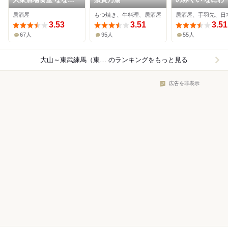
ぼし
居酒屋
もつ焼き、牛料理、居酒屋
居酒屋、手羽先、日
3.53
3.51
3.51
67人
95人
55人
大山～東武練馬（東武東上線）×居酒屋
のランキングをもっと見る
広告を非表示