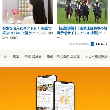
特別な名入れギフトも！ 銀座で
【話題沸騰】3連単連続的中の競
選ぶReFaの上質ケア
馬予想サイト、ついに判明
PR(ReFa GIN
PR(ル
ZA on CREA)
ーツ)
Recommended by
東京
東京 居酒屋
板橋・東武沿線 居酒屋
大山～東武練馬（