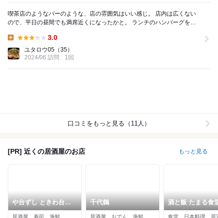
喫茶店のようなバーのような、店の雰囲気はいい感じ。 店内は広くない
ので、平日の昼間でも満席近くになったかと。 ランチのハンバーグを注
文。 ナポリタンやサラダがワンプレートで付...
3.0
Lunch:
ユタロウ05
（35）
2024/06 訪問
1回
口コミをもっと見る（11人）
[PR] 近くの居酒屋のお店
もっと見る
や台ずし ときわ台駅
千代鶴
酒と飯 たまる食
南口町
居酒屋、寿司、海鮮
居酒屋、おでん、海鮮
食堂、日本料理、居