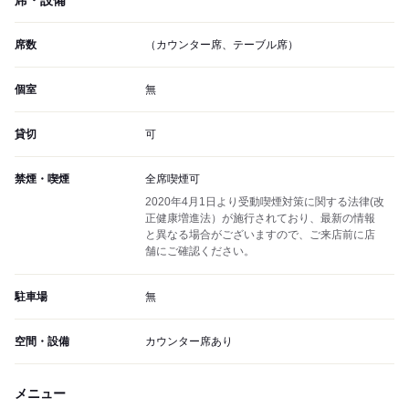
席・設備
席数
（カウンター席、テーブル席）
個室
無
貸切
可
禁煙・喫煙
全席喫煙可
2020年4月1日より受動喫煙対策に関する法律(改
正健康増進法）が施行されており、最新の情報
と異なる場合がございますので、ご来店前に店
舗にご確認ください。
駐車場
無
空間・設備
カウンター席あり
メニュー