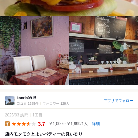
kaorin0915
アプリでフォロー
口コミ 1285件
フォロワー 129人
2025/03 訪問
1回目
3.7
￥1,000～￥1,999/1人
詳細
Lunch
店内モクモクとよいパティーの良い香り