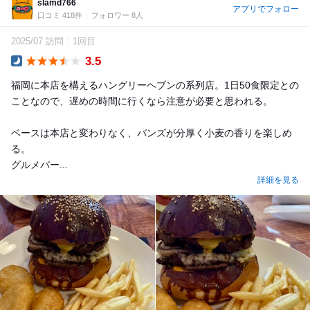
slamd766
アプリでフォロー
口コミ 418件
フォロワー 8人
2025/07 訪問
1回目
3.5
Dinner
福岡に本店を構えるハングリーヘブンの系列店。1日50食限定との
ことなので、遅めの時間に行くなら注意が必要と思われる。
ベースは本店と変わりなく、バンズが分厚く小麦の香りを楽しめ
る。
グルメバー...
詳細を見る