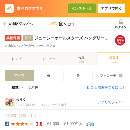
インストール
アプリで開く
大山駅グルメへ
ログイン
ジューシーオールスターズ ハングリーヘブン
公式
大山駅/ハンバーガー､ バー､ カフェ
写真
口コミ
トップ
メニュー
749
177
すべて
夜
昼
フォロー中
口コミ検索をするには？
184件
もりＣ
アプリでフォロー
口コミ 3571件
フォロワー 1576人
2026/01 訪問
1回目
3.8
￥1,000～￥1,999/1人
詳細
Dinner