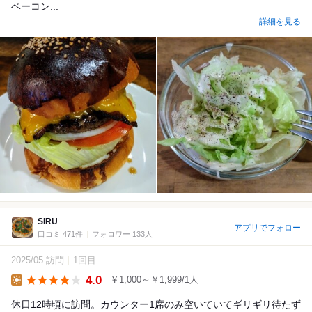
ベーコン...
詳細を見る
SIRU
アプリでフォロー
口コミ 471件
フォロワー 133人
2025/05 訪問
1回目
4.0
￥1,000～￥1,999/1人
Lunch
休日12時頃に訪問。カウンター1席のみ空いていてギリギリ待たず