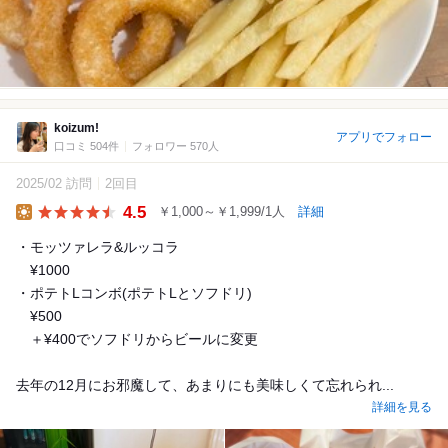
koizum!
アプリでフォロー
口コミ 504件
フォロワー 570人
2025/02 訪問
2回目
4.5
￥1,000～￥1,999/1人
詳細
Lunch
・モッツァレラ&ルッコラ
¥1000
・ポテトLコンボ(ポテトLとソフドリ)
¥500
＋¥400でソフドリからビールに変更
去年の12月にお邪魔して、あまりにも美味しくて忘れられ...
詳細を見る