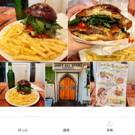
1
2
3
4
5
6
行った
保存
共有