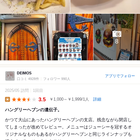
8
DEIMOS
アプリでフォロー
口コミ 4928件
フォロワー 990人
2025/05 訪問
1回目
3.5
￥1,000～￥1,999/1人
詳細
Lunch
ハングリーヘブンの遺伝子。
かつて大山にあったハングリーヘブンの支店。残念ながら閉店し
てしまったが改めてレビュー。メニューはジューシーを冠するオ
リジナルなものもあるがハングリーヘブンと同じラインナップも