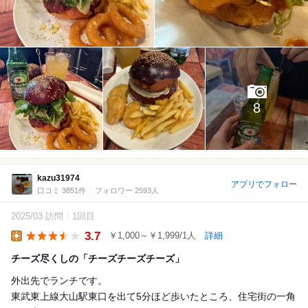
8
kazu31974
アプリでフォロー
口コミ 3851件
フォロワー 2593人
2025/03 訪問
1回目
3.7
￥1,000～￥1,999/1人
詳細
Lunch
チーズ尽くしの「チーズチーズチーズ」
外出先でランチです。
東武東上線大山駅東口を出て5分ほど歩いたところ、住宅街の一角