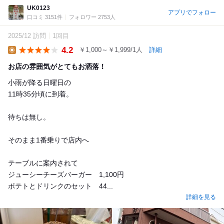
UK0123
アプリでフォロー
口コミ 3151件
フォロワー 2753人
2025/12 訪問
1回目
4.2
￥1,000～￥1,999/1人
詳細
Lunch
お店の雰囲気がとてもお洒落！
小雨が降る日曜日の
11時35分頃に到着。
待ちは無し。
そのまま1番乗りで店内へ
テーブルに案内されて
ジューシーチーズバーガー 1,100円
ポテトとドリンクのセット 44...
詳細を見る