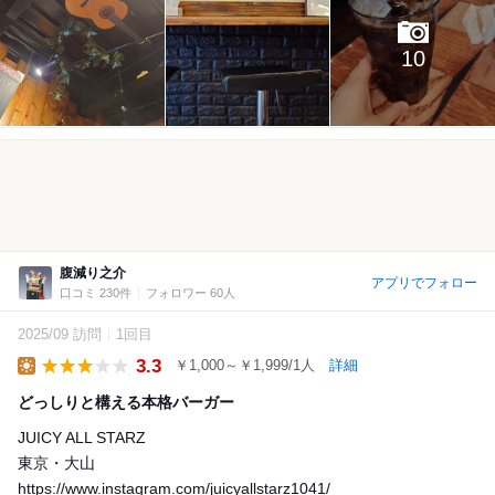
10
腹減り之介
アプリでフォロー
口コミ 230件
フォロワー 60人
2025/09 訪問
1回目
3.3
￥1,000～￥1,999/1人
詳細
Lunch
どっしりと構える本格バーガー
JUICY ALL STARZ
東京・大山
https://www.instagram.com/juicyallstarz1041/