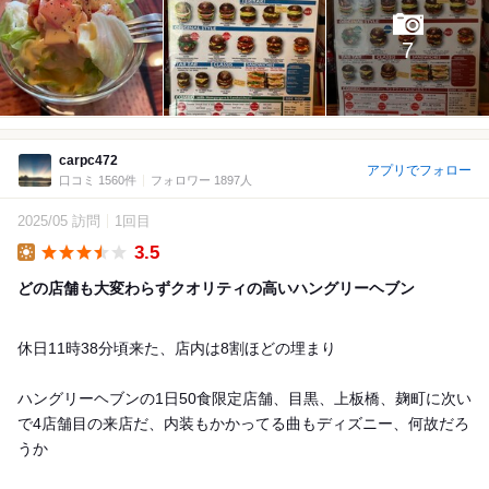
7
carpc472
アプリでフォロー
口コミ 1560件
フォロワー 1897人
2025/05 訪問
1回目
3.5
Lunch
どの店舗も大変わらずクオリティの高いハングリーヘブン
休日11時38分頃来た、店内は8割ほどの埋まり
ハングリーヘブンの1日50食限定店舗、目黒、上板橋、麹町に次い
で4店舗目の来店だ、内装もかかってる曲もディズニー、何故だろ
うか