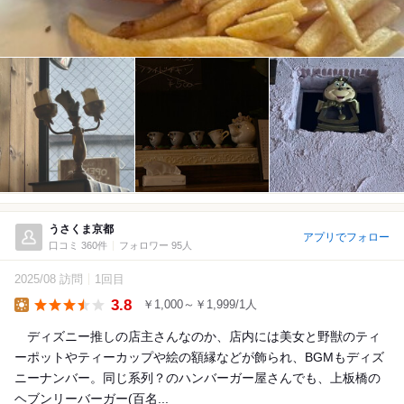
うさくま京都
アプリでフォロー
口コミ 360件
フォロワー 95人
2025/08 訪問
1回目
3.8
￥1,000～￥1,999/1人
Lunch
ディズニー推しの店主さんなのか、店内には美女と野獣のティ
ーポットやティーカップや絵の額縁などが飾られ、BGMもディズ
ニーナンバー。同じ系列？のハンバーガー屋さんでも、上板橋の
ヘブンリーバーガー(百名...