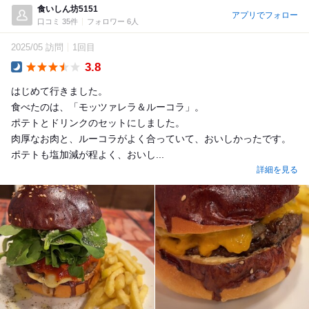
食いしん坊5151
アプリでフォロー
口コミ 35件
フォロワー 6人
2025/05 訪問
1回目
3.8
Dinner
はじめて行きました。
食べたのは、「モッツァレラ＆ルーコラ」。
ポテトとドリンクのセットにしました。
肉厚なお肉と、ルーコラがよく合っていて、おいしかったです。
ポテトも塩加減が程よく、おいし...
詳細を見る