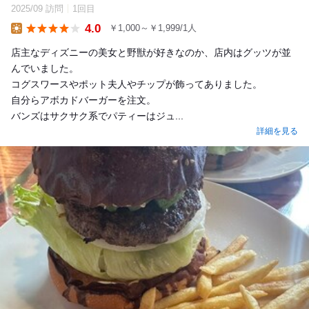
2025/09 訪問
1回目
4.0
￥1,000～￥1,999/1人
Lunch
店主なディズニーの美女と野獣が好きなのか、店内はグッツが並
んでいました。
コグスワースやポット夫人やチップが飾ってありました。
自分らアボカドバーガーを注文。
バンズはサクサク系でパティーはジュ...
詳細を見る