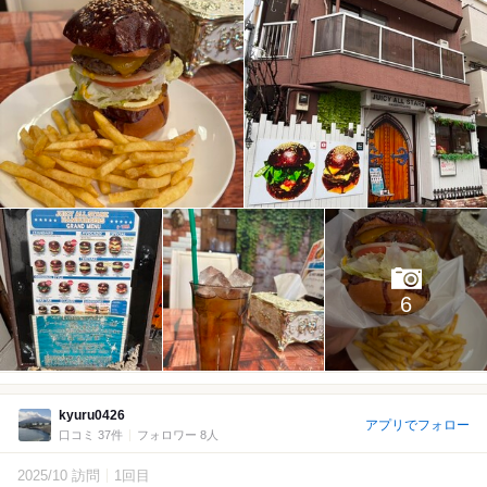
6
kyuru0426
アプリでフォロー
口コミ 37件
フォロワー 8人
2025/10 訪問
1回目