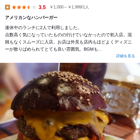
3.5
￥1,000～￥1,999/1人
Lunch
アメリカンなハンバーガー
連休中のランチに2人で利用しました。
点数高く気になっていたものの行けていなかったので初入店。混
雑もなくスムーズに入店。お店は外見も店内もほどよくディズニ
ーが散りばめられてとても良い雰囲気。BGMも...
詳細を見る