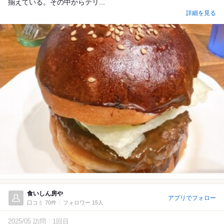
揃えている。その中からテリ...
詳細を見る
食いしん房や
アプリでフォロー
口コミ 70件
フォロワー 15人
2025/05 訪問
1回目