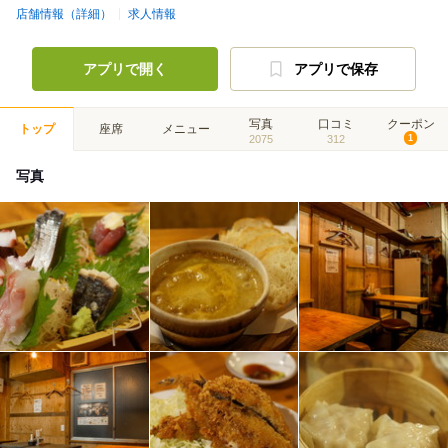
店舗情報（詳細）
求人情報
アプリで開く
アプリで保存
写真
口コミ
クーポン
トップ
座席
メニュー
2075
312
1
写真