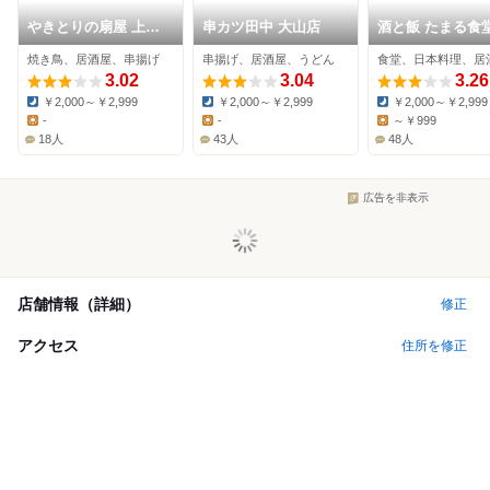
やきとりの扇屋 上板
串カツ田中 大山店
酒と飯 たまる食
橋店
焼き鳥、居酒屋、串揚げ
串揚げ、居酒屋、うどん
食堂、日本料理、居
3.02
3.04
3.26
￥2,000～￥2,999
￥2,000～￥2,999
￥2,000～￥2,999
Dinner:
Dinner:
Dinner:
-
-
～￥999
Lunch:
Lunch:
Lunch:
18人
43人
48人
広告を非表示
店舗情報（詳細）
修正
アクセス
住所を修正