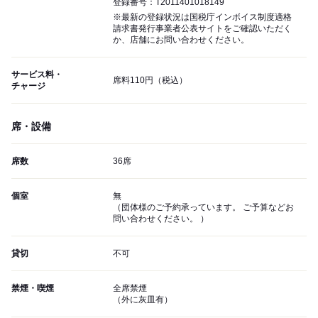
登録番号：T2011401018149
※最新の登録状況は国税庁インボイス制度適格
請求書発行事業者公表サイトをご確認いただく
か、店舗にお問い合わせください。
サービス料・
席料110円（税込）
チャージ
席・設備
席数
36席
個室
無
（団体様のご予約承っています。 ご予算などお
問い合わせください。 ）
貸切
不可
禁煙・喫煙
全席禁煙
（外に灰皿有）