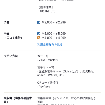
【臨時休業】
・8月16日(日)
￥2,000～￥2,999
予算
￥5,000～￥5,999
予算
（口コミ集計）
￥4,000～￥4,999
利用金額分布を見る
支払い方法
カード可
（VISA、Master）
電子マネー可
（交通系電子マネー（Suicaなど）、楽天Edy、n
anaco、WAON、iD）
QRコード決済可
（PayPay）
領収書（適格簡易請求
適格請求書（インボイス）対応の領収書発行が
書）
可能