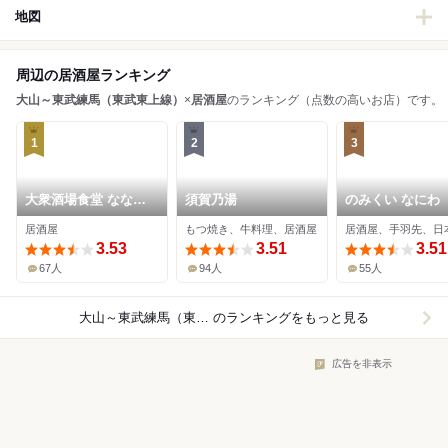
地図
周辺の居酒屋ランキング
大山～東武練馬（東武東上線）
×
居酒屋
のランキング（点数の高いお店）です。
1
2
3
大衆酒場食堂 ななつ
須賀乃湯
のみくい なにわ
ぼし
居酒屋
もつ焼き、牛料理、居酒屋
居酒屋、手羽先、日
3.53
3.51
3.51
67人
94人
55人
大山～東武練馬（東武東上線）×居酒屋
のランキングをもっと見る
広告を非表示