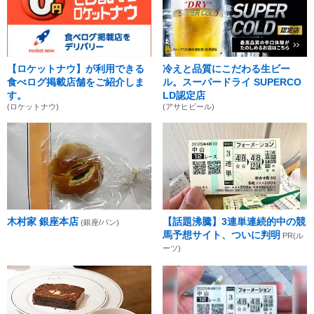
【ロケットナウ】が利用できる
冷えと品質にこだわる生ビー
食べログ掲載店舗をご紹介しま
ル。スーパードライ SUPERCO
す。
LD認定店
(ロケットナウ)
(アサヒビール)
木村家 銀座本店
【話題沸騰】3連単連続的中の競
(銀座/パン)
馬予想サイト、ついに判明
PR(ル
ーツ)