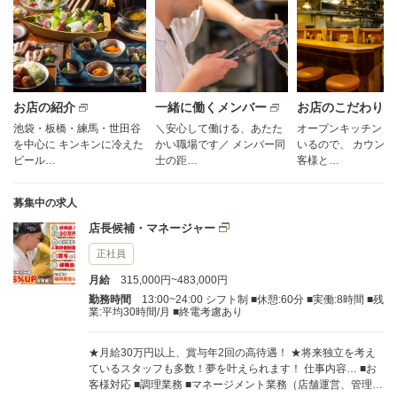
お店の紹介
一緒に働くメンバー
お店のこだわり
池袋・板橋・練馬・世田谷
＼安心して働ける、あたた
オープンキッチンと
を中心に キンキンに冷えた
かい職場です／ メンバー同
いるので、 カウン
ビール…
士の距…
客様と…
募集中の求人
店長候補・マネージャー
正社員
月給
315,000円~483,000円
勤務時間
13:00~24:00 シフト制 ■休憩:60分 ■実働:8時間 ■残
業:平均30時間/月 ■終電考慮あり
★月給30万円以上、賞与年2回の高待遇！ ★将来独立を考え
ているスタッフも多数！夢を叶えられます！ 仕事内容… ■お
客様対応 ■調理業務 ■マネージメント業務（店舗運営、管理）