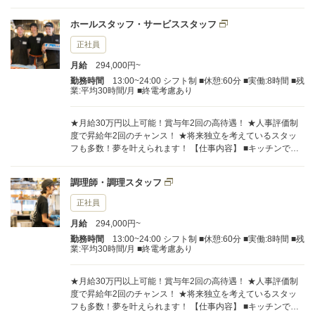
■その他の関連する業務 店長候補として 多種多様な業務をお
任せします。 マニュアルが完備されているので、 始めての職
ホールスタッフ・サービススタッフ
場で心配なく仕事ができます。 また、先輩スタッフからのサ
ポート体制も万全。 経験者や仕事に慣れてきた方は、 マニュ
正社員
アルだけに囚われず、 アイデアを駆使してのびのび働けます
月給
294,000円~
よ。 ＼未経験の方も安心して始められます／ 仕事を円滑に進
められるようマニュアルをご用意しています。 また丁寧にサ
勤務時間
13:00~24:00 シフト制 ■休憩:60分 ■実働:8時間 ■残
業:平均30時間/月 ■終電考慮あり
ポートしますので安心してお仕事スタートできます！
★月給30万円以上可能！賞与年2回の高待遇！ ★人事評価制
度で昇給年2回のチャンス！ ★将来独立を考えているスタッ
フも多数！夢を叶えられます！ 【仕事内容】 ■キッチンでの
調理業務 ■ホールでのサービス 料理提供、ワインのサーブ、
ご案内、接客、オーダーテイク、 開店・閉店作業等、 予約管
調理師・調理スタッフ
理、会計など幅広い業務がございます。 マニュアルや、スタ
ッフのフォローがあるので 安心してお仕事が始められます。
正社員
仕事に慣れてきたら、 あなたらしくのびのびと働いてくださ
月給
294,000円~
い。 「やきとん ひなた」について その日に仕入れた新鮮な
食材をリーズナブルに提供してます。 こだわりのお酒も厳
勤務時間
13:00~24:00 シフト制 ■休憩:60分 ■実働:8時間 ■残
業:平均30時間/月 ■終電考慮あり
選。 心を込めた料理と笑顔溢れる接客で、 お客様に特別な時
間を届けます。 「ちゃんとおいしく、より安く」を 目指して
います。 2025年も事業を拡大していく予定です。 ＼未経験
★月給30万円以上可能！賞与年2回の高待遇！ ★人事評価制
の方も安心して始められます／ 仕事を円滑に進められるよう
度で昇給年2回のチャンス！ ★将来独立を考えているスタッ
マニュアルをご用意しています。 また丁寧にサポートします
フも多数！夢を叶えられます！ 【仕事内容】 ■キッチンでの
ので安心してお仕事スタートできます！