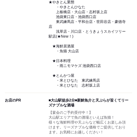
★やきとん業態
・やきとんひなた
上板橋店・大山店・志村坂上店
池袋東口店・池袋西口店
東武練馬店・平和台店・世田谷店・豪徳寺
店
浅草店・川口店・とうきょうスカイツリー
駅店(★New！)
★海鮮居酒屋
・魚猫 大山店
★日本料理
・雨ニモマケズ 池袋西口店
★とんかつ屋
・米とひなた 東武練馬店
・米とひなた 志村坂上店
お店のPR
■大山駅徒歩2分■新鮮魚介と天ぷらが旨くてリー
ズナブルな酒場
【宴会のご予約受付中！】
大山駅エリアで魚の酒場といえば魚猫！
様々な海鮮料理や天ぷらなど幅広くお楽しみ頂
けます。リーズナブルな価格でご提供しており
ます。お気軽にお越しください！