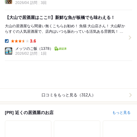
2026/04 訪問
3回
【大山で居酒屋はここ!!】新鮮な魚が板橋でも味わえる！
大山の居酒屋なら間違い無くこちらお勧め！ 魚猫 大山店さん！ 大山駅か
らすぐの人気居酒屋で、店内はいつも賑わっている活気ある雰囲気！ ま
ず頼んでほしいのが名物の刺身5...
3.6
Dinner:
メッツのご飯
（1378）
2026/02 訪問
1回
口コミをもっと見る（312人）
[PR] 近くの居酒屋のお店
もっと見る