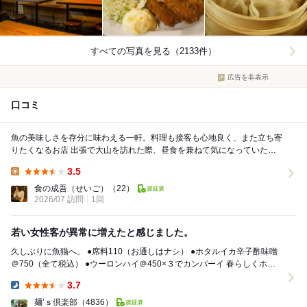
すべての写真を見る（2133件）
広告を非表示
口コミ
魚の美味しさを存分に味わえる一軒。料理も接客も心地良く、また立ち寄
りたくなるお店 出張で大山を訪れた際、昼食を兼ねて気になっていた魚
猫へ伺った。来店したのは13時頃。予約はせ...
3.5
Lunch:
食の成吾（せいご）
（22）
2026/07 訪問
1回
若い女性客が異常に増えたと感じました。
久しぶりに魚猫へ。 ●席料110（お通しはナシ） ●ホタルイカ辛子酢味噌
＠750（全て税込） ●ウーロンハイ＠450×３でカンパーイ 春らしくホタ
ルイカの辛子酢味噌和え。 ...
3.7
Dinner:
麺’ｓ倶楽部
（4836）