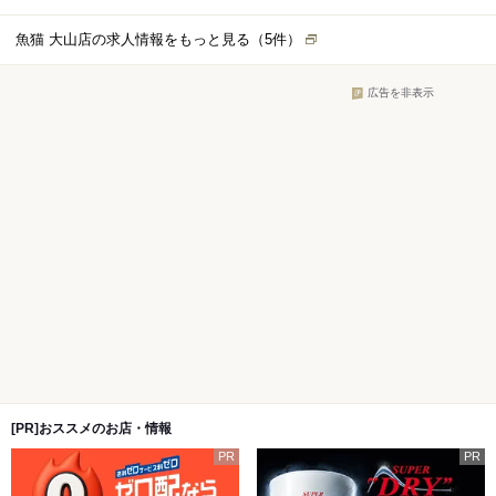
調理業務 ■ホールでのサービス 料理提供、ワインのサーブ、
ご案内、接客、オーダーテイク、 開店・閉店作業等、 予約管
魚猫 大山店の求人情報をもっと見る（
5
件）
理、会計など幅広い業務がございます。 マニュアルや、スタ
ッフのフォローがあるので 安心してお仕事が始められます。
仕事に慣れてきたら、 あなたらしくのびのびと働いてくださ
広告を非表示
い。 「やきとん ひなた」について その日に仕入れた新鮮な
食材をリーズナブルに提供してます。 こだわりのお酒も厳
選。 心を込めた料理と笑顔溢れる接客で、 お客様に特別な時
間を届けます。 「ちゃんとおいしく、より安く」を 目指して
います。 2025年も事業を拡大していく予定です。 ＼未経験
の方も安心して始められます／ 仕事を円滑に進められるよう
マニュアルをご用意しています。 また丁寧にサポートします
ので安心してお仕事スタートできます！
[PR]おススメのお店・情報
PR
PR