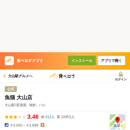
コースで使えるクーポン
戻る
クーポンを利用せず予約する
インストール
アプリで開く
大山駅グルメへ
ログイン
公式
魚猫 大山店
大山駅/居酒屋､ 海鮮､ バル
3.46
312
人
10953
人
￥2,000～￥2,999
-